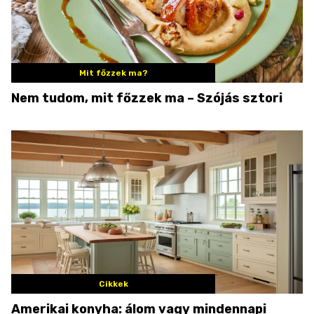
Mit főzzek ma?
Nem tudom, mit főzzek ma – Szójás sztori
Cikkek
Amerikai konyha: álom vagy mindennapi