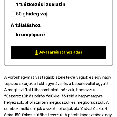
1
tk
étkezési zselatin
50
g
hideg vaj
A tálaláshoz
krumplipüré
Bevásárlólistához adás
A vöröshagymát vastagabb szeletekre vágjuk és egy nagy
tepsibe szórjuk a fokhagymával és a babérlevéllel együtt.
A megtisztított libacombokat, sózzuk, borsozzuk,
fűszerezzük és bőrös felükkel fölfelé a hagymaágyra
helyezzük, ahol szintén megsózzuk és megborsozzuk. A
combok mellé öntjük a vizet, lefedjük alufóliával és kb. 4
órára 150 fokos sütőbe tesszük. A párolt káposztához egy