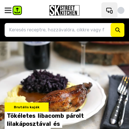
Brutális kaják
Tökéletes
libacomb
párolt
lilakáposztával
és