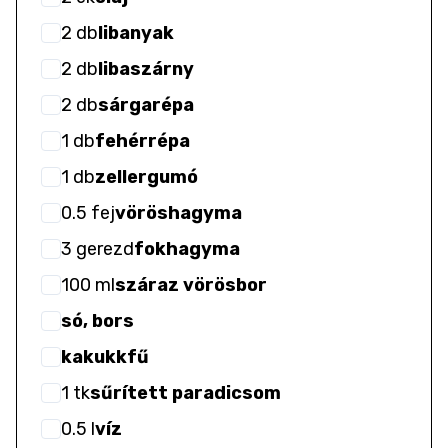
2
db
libanyak
2
db
libaszárny
2
db
sárgarépa
1
db
fehérrépa
1
db
zellergumó
0.5
fej
vöröshagyma
3
gerezd
fokhagyma
100
ml
száraz vörösbor
só, bors
kakukkfű
1
tk
sűrített paradicsom
0.5
l
víz