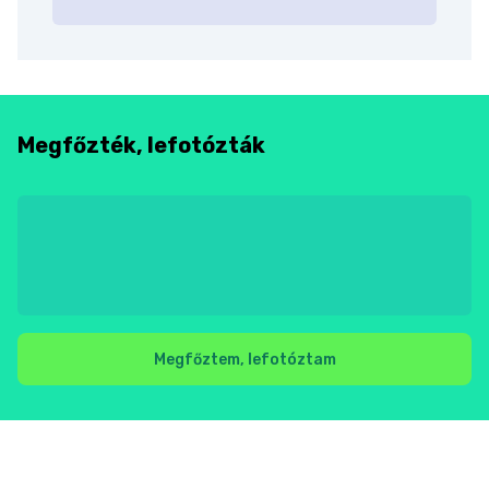
Megfőzték, lefotózták
Megfőztem, lefotóztam