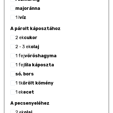
majoránna
1
l
víz
A párolt káposztához
2
ek
cukor
2
- 3
ek
olaj
1
fej
vöröshagyma
1
fej
lila káposzta
só, bors
1
tk
őrölt kömény
1
ek
ecet
A pecsenyeléhez
2
ek
olaj