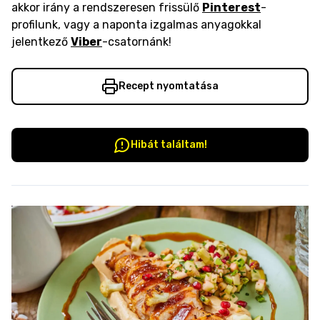
akkor irány a rendszeresen frissülő
Pinterest
-
profilunk, vagy a naponta izgalmas anyagokkal
jelentkező
Viber
-csatornánk!
Recept nyomtatása
Hibát találtam!