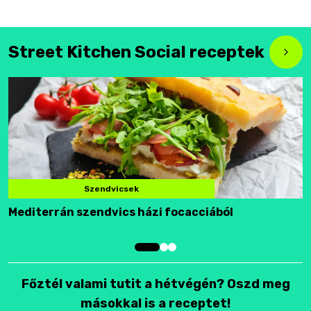
Street Kitchen Social receptek
Szendvicsek
Mediterrán szendvics házi focacciából
F
Főztél valami tutit a hétvégén? Oszd meg
másokkal is a receptet!