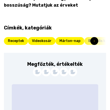
bosszúság? Mutatjuk az érveket
Címkék, kategóriák
Receptek
Videokosár
Márton-nap
Brutális kaj
Megfőzték, értékelték