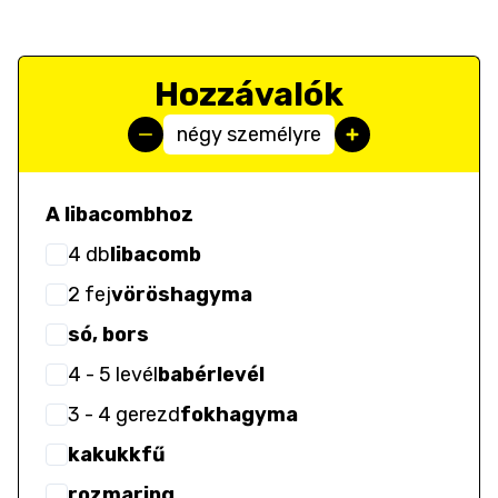
Hozzávalók
négy személyre
A libacombhoz
4
db
libacomb
2
fej
vöröshagyma
só, bors
4
- 5
levél
babérlevél
3
- 4
gerezd
fokhagyma
kakukkfű
rozmaring