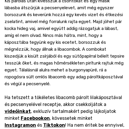
Kis párolás után kivesszük a csontokat és egy másik
lábasba átszűrjük a pecsenyelevet, amit még egyszer
borsozunk és keverünk hozzá egy kevés vizet és étkezési
zselatint, amivel még forralunk rajta egyet. Majd jöhet pár
kocka hideg vaj, amivel együtt addig rázogatjuk a lábast,
amíg el nem olvad. Nincs más hátra, mint, hogy a
káposztába tegyünk egy kis ecetet, borsozzuk és
mégnézzük, hogy állnak a libacombok. A combokat
kiszedjük a kisült zsírjából és egy sütőpapírral bélelt tepsire
tesszük őket, és magas hőmérsékleten pirítunk rajtuk még
egyet. Tálalásnál alulra mehet a burgonyapüré, rá a
ropogósra sült omlós libacomb egy adag pároltkáposztával
és végül a pecsenyelé.
Ha tetszett a tökéletes libacomb párolt lilakáposztával
és pecsenyelével receptje, akkor csekkoljátok a
videóinkat
, exkluzív tartalmakért pedig lájkoljatok
minket
Facebookon
, kövessetek minket
Instagramon
és
Tiktokon
! Ha nem éritek be ennyivel,