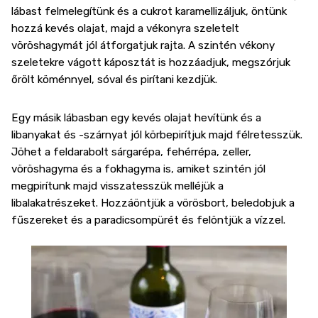
lábast felmelegítünk és a cukrot karamellizáljuk, öntünk
hozzá kevés olajat, majd a vékonyra szeletelt
vöröshagymát jól átforgatjuk rajta. A szintén vékony
szeletekre vágott káposztát is hozzáadjuk, megszórjuk
őrölt köménnyel, sóval és pirítani kezdjük.
Egy másik lábasban egy kevés olajat hevítünk és a
libanyakat és -szárnyat jól körbepirítjuk majd félretesszük.
Jöhet a feldarabolt sárgarépa, fehérrépa, zeller,
vöröshagyma és a fokhagyma is, amiket szintén jól
megpirítunk majd visszatesszük melléjük a
libalakatrészeket. Hozzáöntjük a vörösbort, beledobjuk a
fűszereket és a paradicsompürét és felöntjük a vízzel.