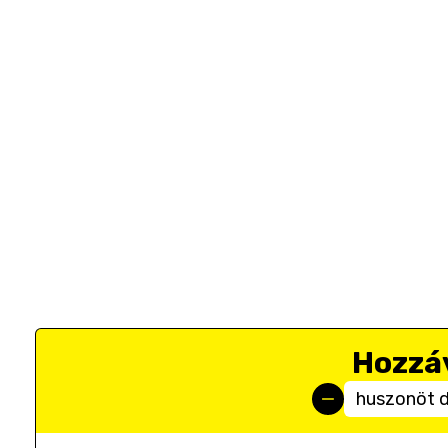
Hozzá
huszonöt 