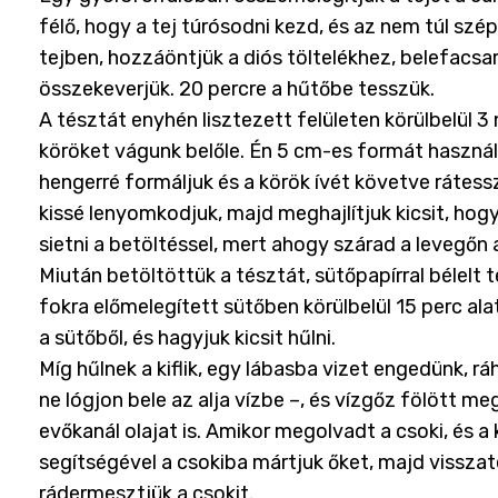
félő, hogy a tej túrósodni kezd, és az nem túl szé
tejben, hozzáöntjük a diós töltelékhez, belefacsarj
összekeverjük. 20 percre a hűtőbe tesszük.
A tésztát enyhén lisztezett felületen körülbelül 
köröket vágunk belőle. Én 5 cm-es formát használ
hengerré formáljuk és a körök ívét követve rátesszü
kissé lenyomkodjuk, majd meghajlítjuk kicsit, hogy
sietni a betöltéssel, mert ahogy szárad a levegőn
Miután betöltöttük a tésztát, sütőpapírral bélelt te
fokra előmelegített sütőben körülbelül 15 perc al
a sütőből, és hagyjuk kicsit hűlni.
Míg hűlnek a kiflik, egy lábasba vizet engedünk, rá
ne lógjon bele az alja vízbe –, és vízgőz fölött m
evőkanál olajat is. Amikor megolvadt a csoki, és a k
segítségével a csokiba mártjuk őket, majd visszat
rádermesztjük a csokit.