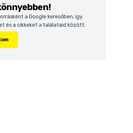
 könnyebben!
 forrásként a Google keresőben, így
 és a cikkeket a találataid között.
ítom