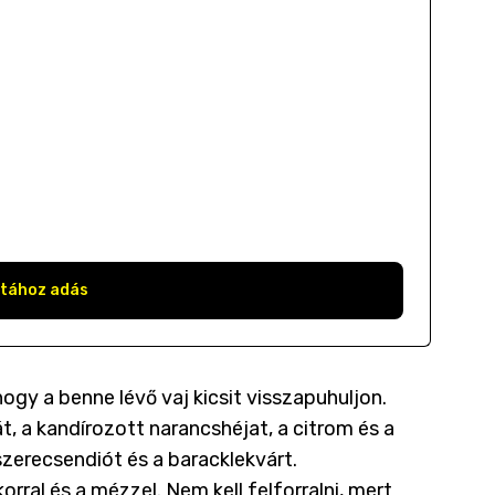
stához adás
hogy a benne lévő vaj kicsit visszapuhuljon.
t, a kandírozott narancshéjat, a citrom és a
 szerecsendiót és a baracklekvárt.
rral és a mézzel. Nem kell felforralni, mert