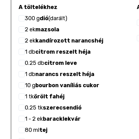
A töltelékhez
300
g
dió
(
darált
)
2
ek
mazsola
2
ek
kandírozott narancshéj
1
db
citrom reszelt héja
0.25
db
citrom leve
1
db
narancs reszelt héja
10
g
bourbon vaníliás cukor
1
tk
őrölt fahéj
0.25
tk
szerecsendió
1
- 2
ek
baracklekvár
80
ml
tej