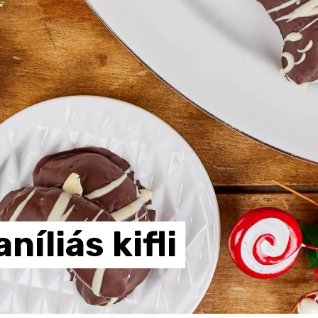
aníliás
kifli