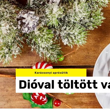
Karácsonyi aprósütik
Dióval
töltött
v