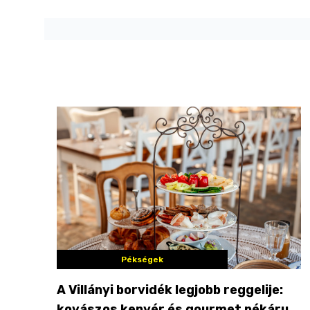
Pékségek
A Villányi borvidék legjobb reggelije:
kovászos kenyér és gourmet pékáruk