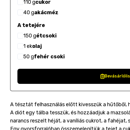
110
g
cukor
40
g
akácméz
A tetejére
150
g
étcsoki
1
ek
olaj
50
g
fehér csoki
Bevásárlóli
A tésztát felhasználás előtt kivesszük a hűtőből, 
A diót egy tálba tesszük, és hozzáadjuk a mazsolá
narancs reszelt héját, a vaníliás cukrot, a fahéjat,
Egy gyorsforralóban összemelegítjük a tejet a cuko