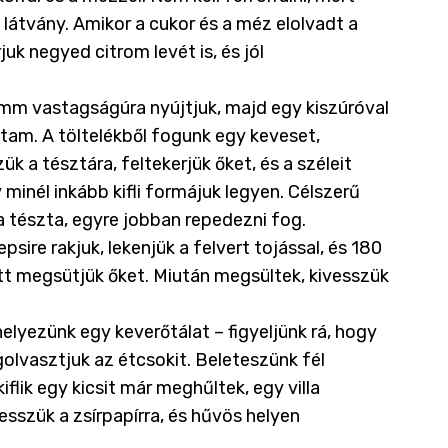
p látvány. Amikor a cukor és a méz elolvadt a
uk negyed citrom levét is, és jól
3 mm vastagságúra nyújtjuk, majd egy kiszúróval
tam. A töltelékből fogunk egy keveset,
k a tésztára, feltekerjük őket, és a széleit
 minél inkább kifli formájuk legyen. Célszerű
 a tészta, egyre jobban repedezni fog.
psire rakjuk, lekenjük a felvert tojással, és 180
att megsütjük őket. Miután megsültek, kivesszük
helyezünk egy keverőtálat – figyeljünk rá, hogy
egolvasztjuk az étcsokit. Beleteszünk fél
iflik egy kicsit már meghűltek, egy villa
esszük a zsírpapírra, és hűvös helyen