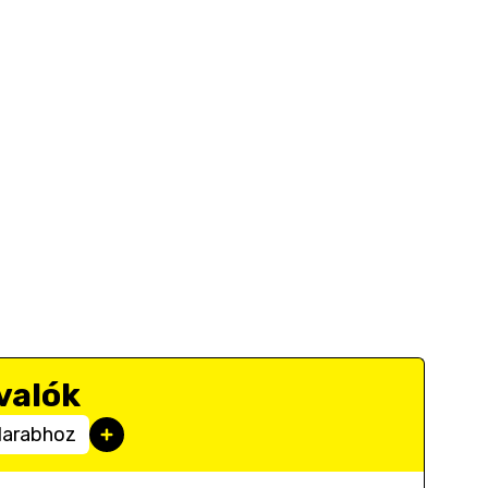
valók
darabhoz