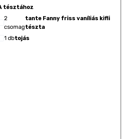
A tésztához
2
tante Fanny friss vaníliás kifli
csomag
tészta
1
db
tojás