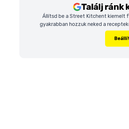
Találj ránk
Állítsd be a Street Kitchent kiemelt
gyakrabban hozzuk neked a recepteket
Beáll