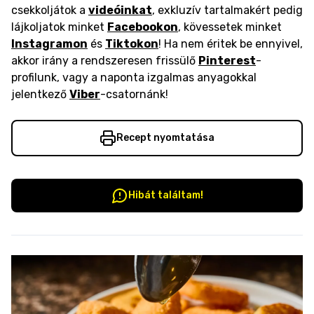
csekkoljátok a
videóinkat
, exkluzív tartalmakért pedig
lájkoljatok minket
Facebookon
, kövessetek minket
Instagramon
és
Tiktokon
! Ha nem éritek be ennyivel,
akkor irány a rendszeresen frissülő
Pinterest
-
profilunk, vagy a naponta izgalmas anyagokkal
jelentkező
Viber
-csatornánk!
Recept nyomtatása
Hibát találtam!