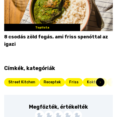
Toplista
8 csodás zöld fogás, ami friss spenóttal az
igazi
Címkék, kategóriák
Street Kitchen
Receptek
Friss
Koktélok
Al
Megfőzték, értékelték