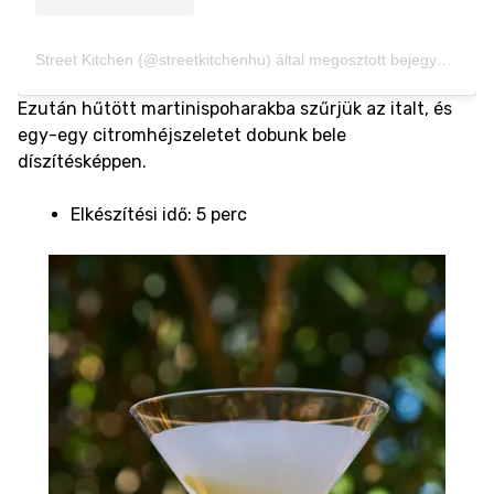
Street Kitchen (@streetkitchenhu) által megosztott bejegyzés
Ezután hűtött martinispoharakba szűrjük az italt, és
egy-egy citromhéjszeletet dobunk bele
díszítésképpen.
Elkészítési idő: 5 perc