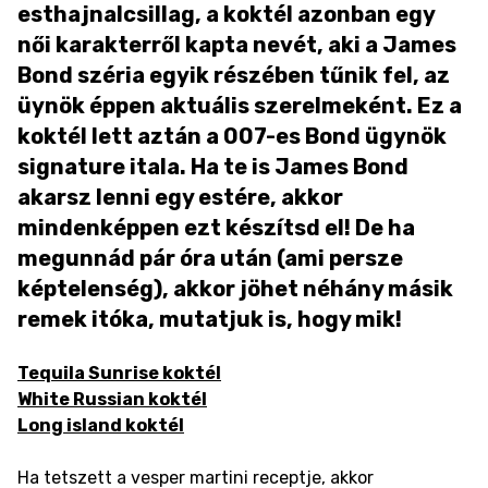
esthajnalcsillag, a koktél azonban egy
női karakterről kapta nevét, aki a James
Bond széria egyik részében tűnik fel, az
üynök éppen aktuális szerelmeként. Ez a
koktél lett aztán a 007-es Bond ügynök
signature itala. Ha te is James Bond
akarsz lenni egy estére, akkor
mindenképpen ezt készítsd el! De ha
megunnád pár óra után (ami persze
képtelenség), akkor jöhet néhány másik
remek itóka, mutatjuk is, hogy mik!
Tequila Sunrise koktél
White Russian koktél
Long island koktél
Ha tetszett a vesper martini receptje, akkor