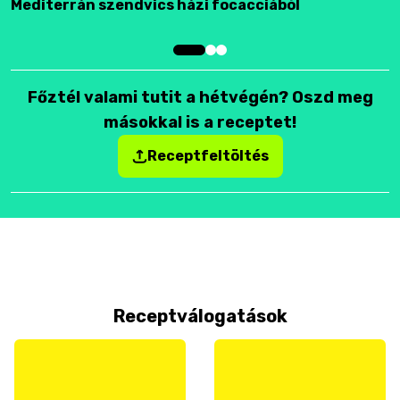
Mediterrán szendvics házi focacciából
F
Főztél valami tutit a hétvégén? Oszd meg
másokkal is a receptet!
Receptfeltöltés
Receptválogatások