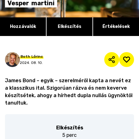
Vesper
martini
Hozzávalók
Elkészítés
Értékelések
Both
Lőrinc
2024. 08. 10.
James Bond – egyik – szerelméről kapta a nevét ez
a klasszikus ital. Szigorúan rázva és nem keverve
készítsétek, ahogy a hírhedt dupla nullás ügynöktől
tanultuk.
Elkészítés
5 perc