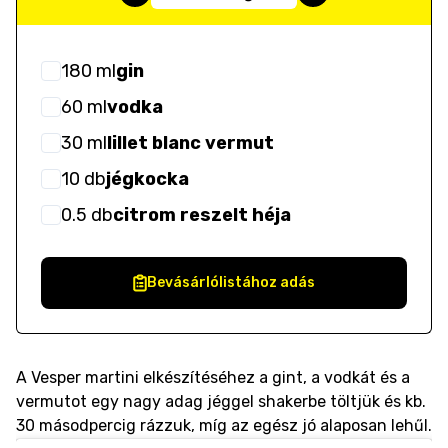
180
ml
gin
60
ml
vodka
30
ml
lillet blanc vermut
10
db
jégkocka
0.5
db
citrom reszelt héja
Bevásárlólistához adás
A Vesper martini elkészítéséhez a gint, a vodkát és a
vermutot egy nagy adag jéggel shakerbe töltjük és kb.
30 másodpercig rázzuk, míg az egész jó alaposan lehűl.