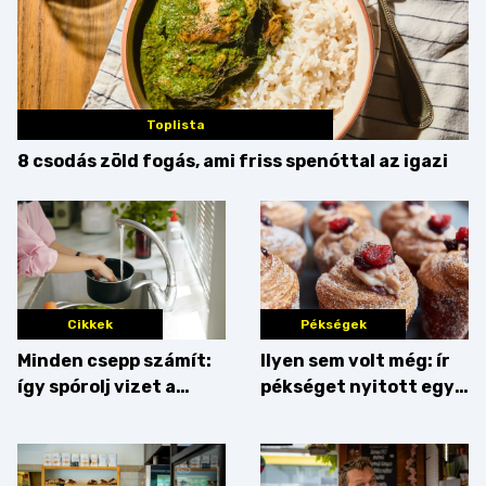
Toplista
8 csodás zöld fogás, ami friss spenóttal az igazi
Cikkek
Pékségek
Minden csepp számít:
Ilyen sem volt még: ír
így spórolj vizet a
pékséget nyitott egy
konyhában
Dublinból hazatért pár