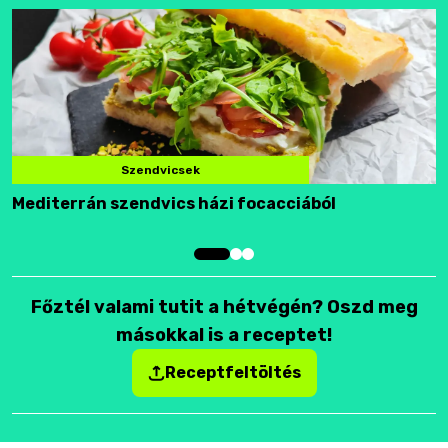
Szendvicsek
Mediterrán szendvics házi focacciából
F
Főztél valami tutit a hétvégén? Oszd meg
másokkal is a receptet!
Receptfeltöltés