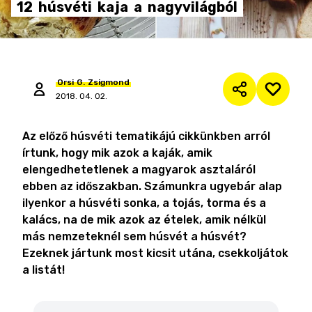
12
húsvéti
kaja
a
nagyvilágból
Orsi
G.
Zsigmond
2018. 04. 02.
Az előző húsvéti tematikájú cikkünkben arról
írtunk, hogy mik azok a kaják, amik
elengedhetetlenek a magyarok asztaláról
ebben az időszakban. Számunkra ugyebár alap
ilyenkor a húsvéti sonka, a tojás, torma és a
kalács, na de mik azok az ételek, amik nélkül
más nemzeteknél sem húsvét a húsvét?
Ezeknek jártunk most kicsit utána, csekkoljátok
a listát!