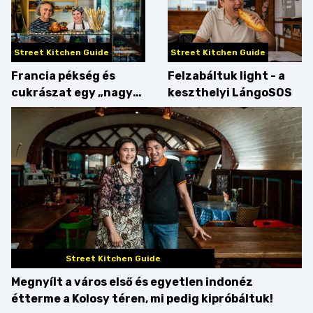
Street Kitchen Guide
Street Kitchen Guide
Francia pékség és
Felzabáltuk light - a
cukrászat egy „nagy
keszthelyi LángoSOS
csipetnyi” empátiával
Street Kitchen Guide
Megnyílt a város első és egyetlen indonéz
étterme a Kolosy téren, mi pedig kipróbáltuk!