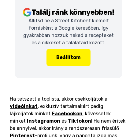
Találj ránk könnyebben!
Állítsd be a Street Kitchent kiemelt
forrásként a Google keresőben, így
gyakrabban hozzuk neked a recepteket
és a cikkeket a találataid között.
Beállítom
Ha tetszett a toplista, akkor csekkoljátok a
videóinkat
, exkluzív tartalmakért pedig
lájkoljatok minket
Facebookon
, kövessetek
minket
Instagramon
és
Tiktokon
! Ha nem éritek
be ennyivel, akkor irány a rendszeresen frissülő
Pinterest
-profilunk, vagy a naponta izgalmas