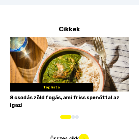
Cikkek
Toplista
8 csodás zöld fogás, ami friss spenóttal az
Min
igazi
kon
Összes cikk