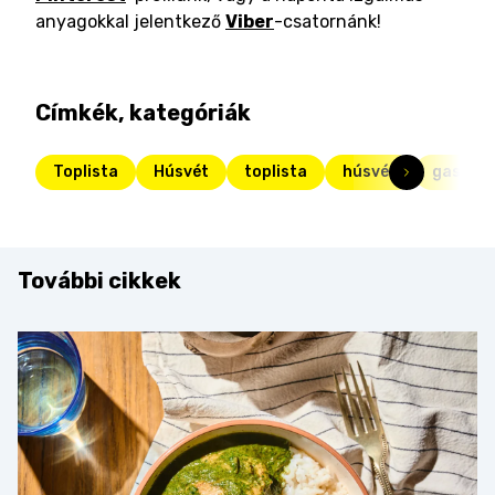
anyagokkal jelentkező
Viber
-csatornánk!
Címkék, kategóriák
Toplista
Húsvét
toplista
húsvét
gasztr
További cikkek