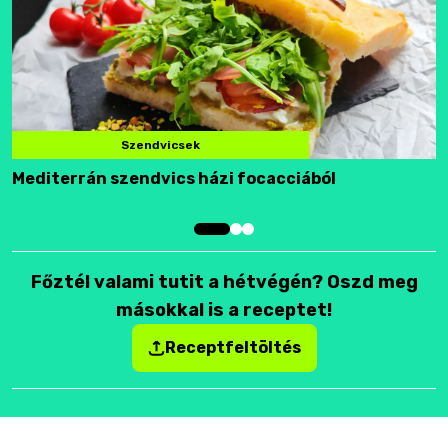
Szendvicsek
Mediterrán szendvics házi focacciából
F
Főztél valami tutit a hétvégén? Oszd meg
másokkal is a receptet!
Receptfeltöltés