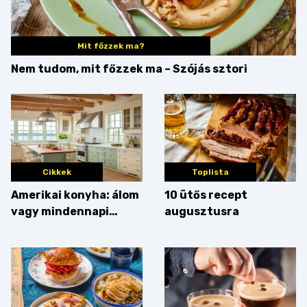
Mit főzzek ma?
Nem tudom, mit főzzek ma – Szójás sztori
Cikkek
Toplista
Amerikai konyha: álom
10 ütős recept
vagy mindennapi
augusztusra
bosszúság? Mutatjuk
az érveket