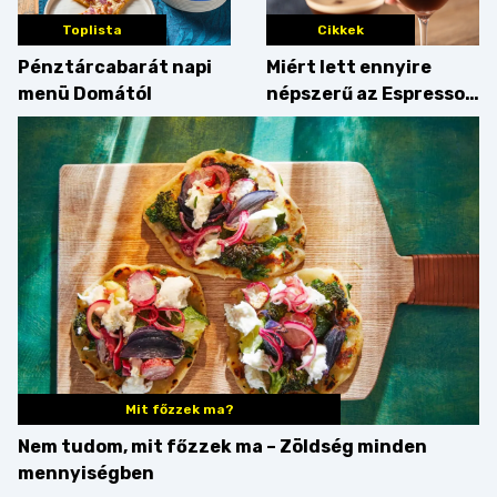
Toplista
Cikkek
Pénztárcabarát napi
Miért lett ennyire
menü Domától
népszerű az Espresso
Martini – és mit
érdemes enni mellé?
Mit főzzek ma?
Nem tudom, mit főzzek ma – Zöldség minden
mennyiségben