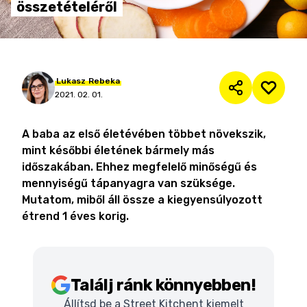
összetételéről
Lukasz
Rebeka
2021. 02. 01.
A baba az első életévében többet növekszik,
mint későbbi életének bármely más
időszakában. Ehhez megfelelő minőségű és
mennyiségű tápanyagra van szüksége.
Mutatom, miből áll össze a kiegyensúlyozott
étrend 1 éves korig.
Találj ránk könnyebben!
Állítsd be a Street Kitchent kiemelt