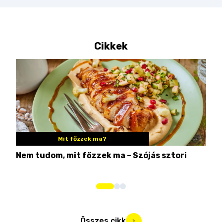
Cikkek
Mit főzzek ma?
Nem tudom, mit főzzek ma – Szójás sztori
Ame
bos
Összes cikk