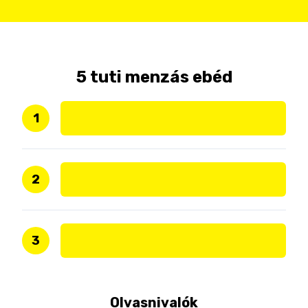
5 tuti menzás ebéd
1
2
3
Olvasnivalók