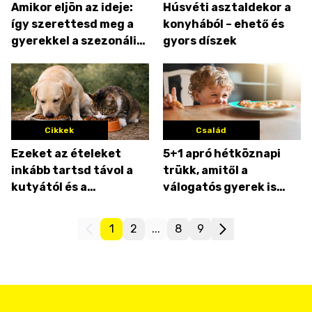
Amikor eljön az ideje:
Húsvéti asztaldekor a
így szerettesd meg a
konyhából – ehető és
gyerekkel a szezonális
gyors díszek
alapanyagokat
Cikkek
Család
Ezeket az ételeket
5+1 apró hétköznapi
inkább tartsd távol a
trükk, amitől a
kutyától és a
válogatós gyerek is
macskától
szívesebben eszik
1
2
...
8
9