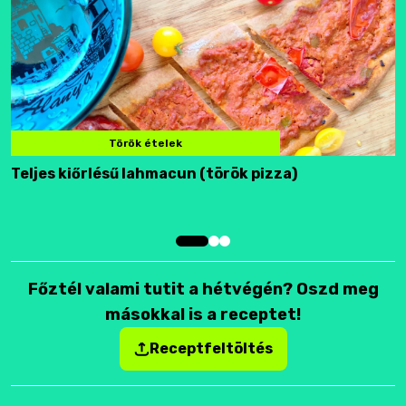
Török ételek
Teljes kiőrlésű lahmacun (török pizza)
F
Főztél valami tutit a hétvégén? Oszd meg
másokkal is a receptet!
Receptfeltöltés