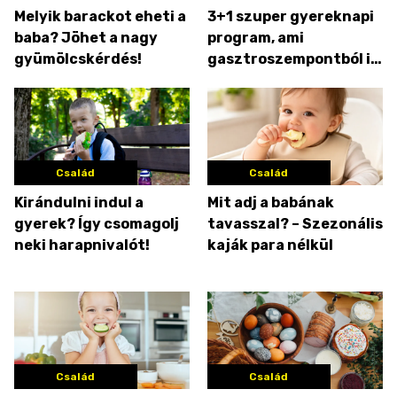
Melyik barackot eheti a
3+1 szuper gyereknapi
baba? Jöhet a nagy
program, ami
gyümölcskérdés!
gasztroszempontból is
izgalmas
Család
Család
Kirándulni indul a
Mit adj a babának
gyerek? Így csomagolj
tavasszal? – Szezonális
neki harapnivalót!
kaják para nélkül
Család
Család