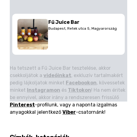
Fű Juice Bar
Budapest, Retek utca 5, Magyarország
Ha tetszett a Fű Juice Bar tesztelése, akkor
csekkoljátok a
videóinkat
, exkluzív tartalmakért
pedig lájkoljatok minket
Facebookon
, kövessetek
minket
Instagramon
és
Tiktokon
! Ha nem éritek
be ennyivel, akkor irány a rendszeresen frissülő
Pinterest
-profilunk, vagy a naponta izgalmas
anyagokkal jelentkező
Viber
-csatornánk!