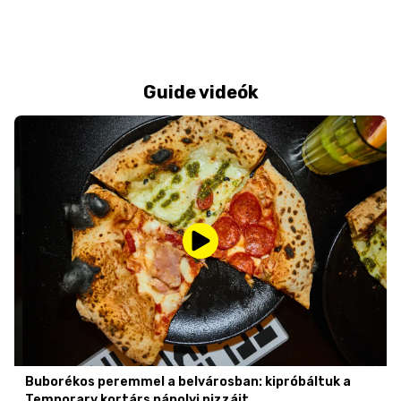
Guide videók
Buborékos peremmel a belvárosban: kipróbáltuk a
Temporary kortárs nápolyi pizzáit