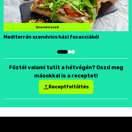
Szendvicsek
Mediterrán szendvics házi focacciából
F
Főztél valami tutit a hétvégén? Oszd meg
másokkal is a receptet!
Receptfeltöltés