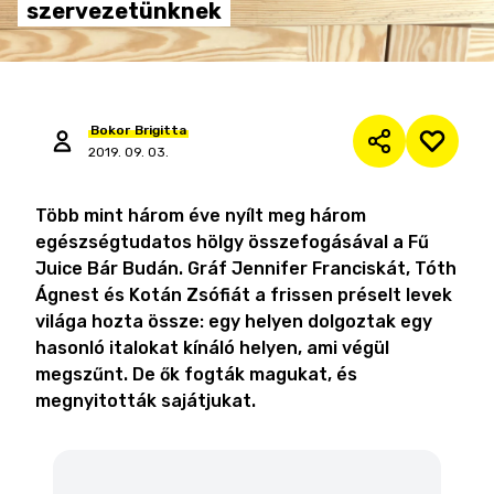
szervezetünknek
Bokor
Brigitta
2019. 09. 03.
Több mint három éve nyílt meg három
egészségtudatos hölgy összefogásával a Fű
Juice Bár Budán. Gráf Jennifer Franciskát, Tóth
Ágnest és Kotán Zsófiát a frissen préselt levek
világa hozta össze: egy helyen dolgoztak egy
hasonló italokat kínáló helyen, ami végül
megszűnt. De ők fogták magukat, és
megnyitották sajátjukat.