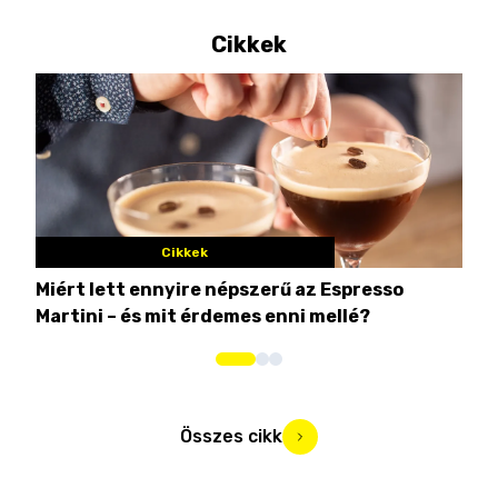
Cikkek
Cikkek
Miért lett ennyire népszerű az Espresso
Nem
Martini – és mit érdemes enni mellé?
men
Összes cikk