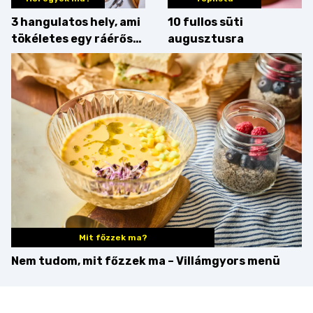
3 hangulatos hely, ami
10 fullos süti
tökéletes egy ráérős
augusztusra
hétvégi ebédhez
Mit főzzek ma?
Nem tudom, mit főzzek ma – Villámgyors menü