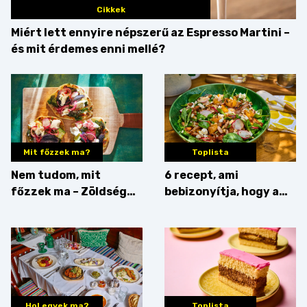
Cikkek
Miért lett ennyire népszerű az Espresso Martini –
és mit érdemes enni mellé?
Mit főzzek ma?
Toplista
Nem tudom, mit
6 recept, ami
főzzek ma – Zöldség
bebizonyítja, hogy a
minden mennyiségben
barack húsok mellé is
zseniális
Hol egyek ma?
Toplista