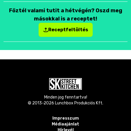
Főztél valami tutit a hétvégén? Oszd meg
másokkal is a receptet!
Receptfeltöltés
Minden jog fenntartva!
© 2013-
2026
Lunchbox Produkciós Kft.
Impresszum
Médiaajánlat
Hírlevél