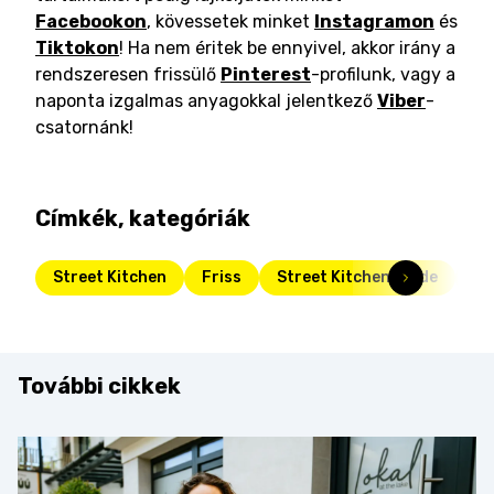
Facebookon
, kövessetek minket
Instagramon
és
Tiktokon
! Ha nem éritek be ennyivel, akkor irány a
rendszeresen frissülő
Pinterest
-profilunk, vagy a
naponta izgalmas anyagokkal jelentkező
Viber
-
csatornánk!
Címkék, kategóriák
Street Kitchen
Friss
Street Kitchen Guide
va
További cikkek