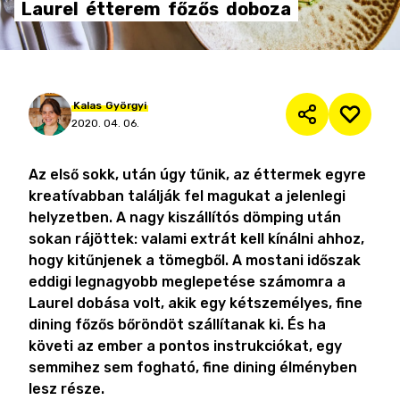
Laurel
étterem
főzős
doboza
Kalas
Györgyi
2020. 04. 06.
Az első sokk, után úgy tűnik, az éttermek egyre
kreatívabban találják fel magukat a jelenlegi
helyzetben. A nagy kiszállítós dömping után
sokan rájöttek: valami extrát kell kínálni ahhoz,
hogy kitűnjenek a tömegből. A mostani időszak
eddigi legnagyobb meglepetése számomra a
Laurel dobása volt, akik egy kétszemélyes, fine
dining főzős bőröndöt szállítanak ki. És ha
követi az ember a pontos instrukciókat, egy
semmihez sem fogható, fine dining élményben
lesz része.