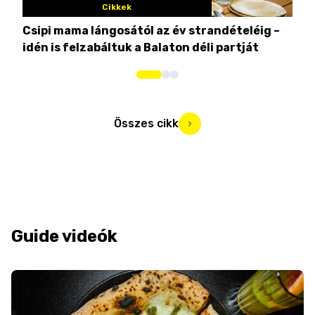
Cikkek
Csipi mama lángosától az év strandételéig –
Ez 
idén is felzabáltuk a Balaton déli partját
tor
Összes cikk
Guide videók