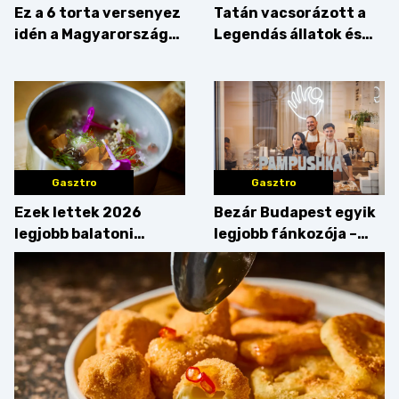
Ez a 6 torta versenyez
Tatán vacsorázott a
idén a Magyarország
Legendás állatok és
tortája címért
megfigyelésük sztárja!
Gasztro
Gasztro
Ezek lettek 2026
Bezár Budapest egyik
legjobb balatoni
legjobb fánkozója –
strandételei –
búcsúzik a Pampushka
végigkóstoltuk a
győzteseket