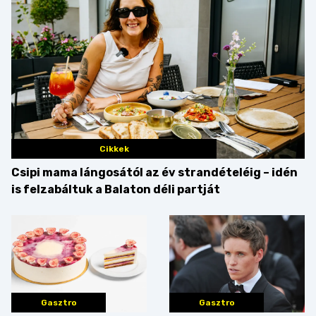
Cikkek
Csipi mama lángosától az év strandételéig – idén
is felzabáltuk a Balaton déli partját
Gasztro
Gasztro