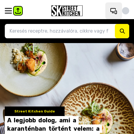
Street Kitchen Guide
A
legjobb
dolog,
ami
a
karanténban
történt
velem:
a