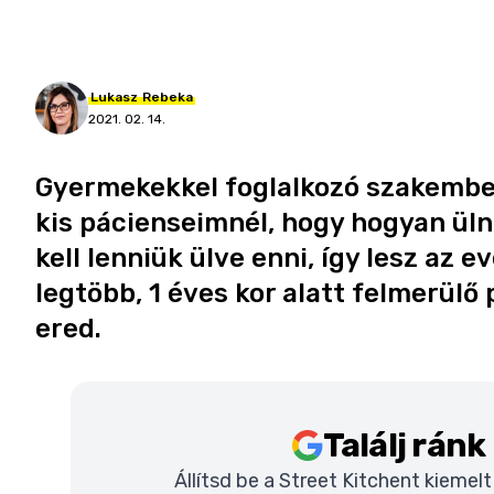
Lukasz
Rebeka
2021. 02. 14.
Gyermekekkel foglalkozó szakember
kis pácienseimnél, hogy hogyan ül
kell lenniük ülve enni, így lesz az 
legtöbb, 1 éves kor alatt felmerül
ered.
Találj rán
Állítsd be a Street Kitchent kiemel