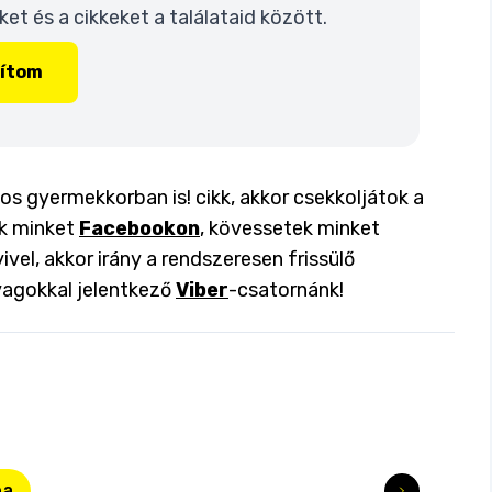
t és a cikkeket a találataid között.
lítom
os gyermekkorban is! cikk, akkor csekkoljátok a
ok minket
Facebookon
, kövessetek minket
ivel, akkor irány a rendszeresen frissülő
yagokkal jelentkező
Viber
-csatornánk!
ba