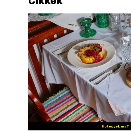
Cikkek
Hol egyek ma?