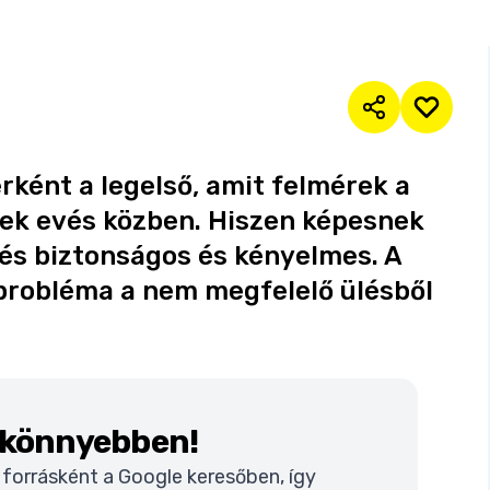
ként a legelső, amit felmérek a
nek evés közben. Hiszen képesnek
evés biztonságos és kényelmes. A
ő probléma a nem megfelelő ülésből
k könnyebben!
t forrásként a Google keresőben, így