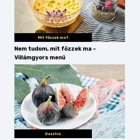
Mit főzzek ma?
Nem tudom, mit főzzek ma –
Villámgyors menü
Gasztro