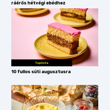
ráérős hétvégi ebédhez
Toplista
10 fullos süti augusztusra