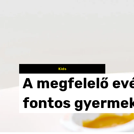
Kids
A
megfelelő
ev
fontos
gyerme