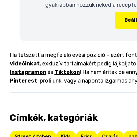
gyakrabban hozzuk neked a recepteke
Beál
Ha tetszett a megfelelő evési pozíció – ezért font
videóinkat
, exkluzív tartalmakért pedig lájkoljat
Instagramon
és
Tiktokon
! Ha nem éritek be enny
Pinterest
-profilunk, vagy a naponta izgalmas an
Címkék, kategóriák
Street Kitchen
Kids
Friss
Család
ba