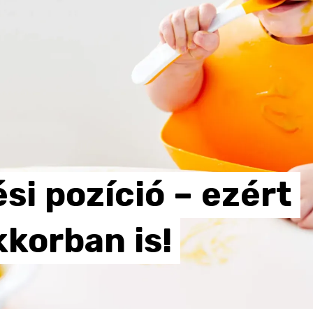
ési
pozíció
–
ezért
kkorban
is!