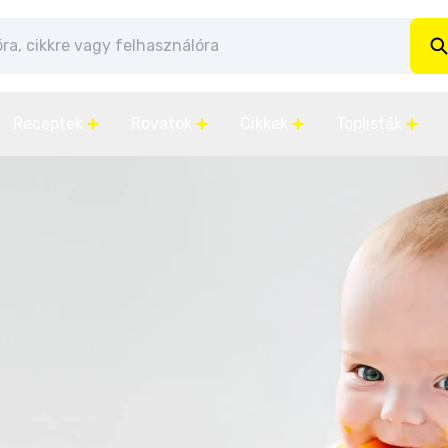
Receptek
Rovatok
Cikkek
Toplisták