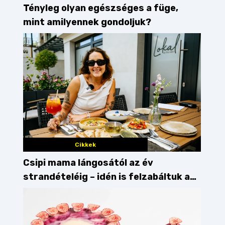
Tényleg olyan egészséges a füge,
mint amilyennek gondoljuk?
Cikkek
Csipi mama lángosától az év
strandételéig – idén is felzabáltuk a
Balaton déli partját