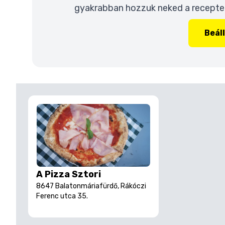
gyakrabban hozzuk neked a recepteke
Beál
A Pizza Sztori
8647 Balatonmáriafürdő, Rákóczi
Ferenc utca 35.