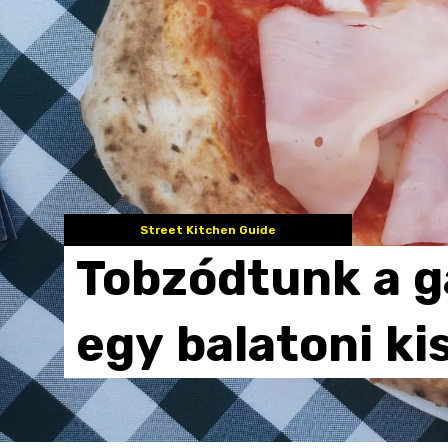
Street Kitchen Guide
Tobzódtunk
a
g
egy
balatoni
ki