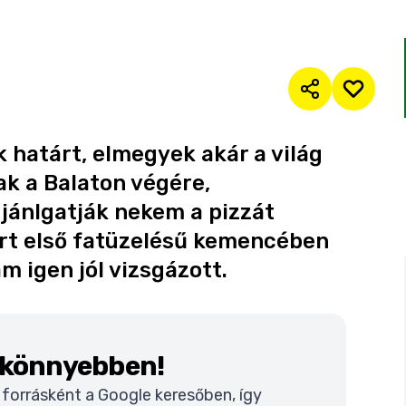
 határt, elmegyek akár a világ
sak a Balaton végére,
jánlgatják nekem a pizzát
part első fatüzelésű kemencében
am igen jól vizsgázott.
k könnyebben!
t forrásként a Google keresőben, így