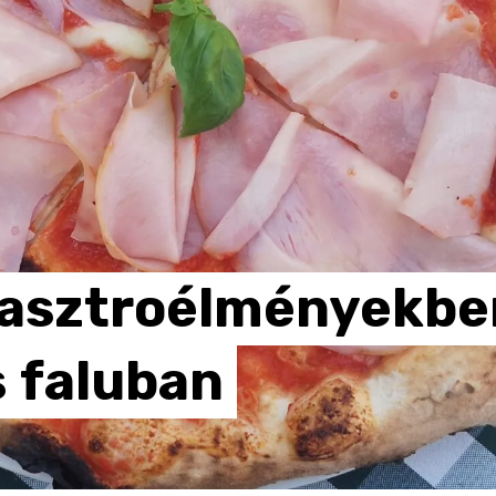
asztroélményekbe
s
faluban