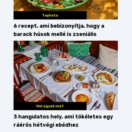
Toplista
6 recept, ami bebizonyítja, hogy a
barack húsok mellé is zseniális
Hol egyek ma?
3 hangulatos hely, ami tökéletes egy
ráérős hétvégi ebédhez