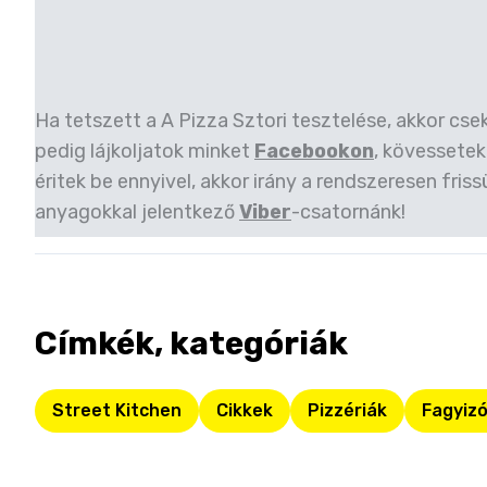
Ha tetszett a A Pizza Sztori tesztelése, akkor cse
pedig lájkoljatok minket
Facebookon
, kövessetek
éritek be ennyivel, akkor irány a rendszeresen friss
anyagokkal jelentkező
Viber
-csatornánk!
Címkék, kategóriák
Street Kitchen
Cikkek
Pizzériák
Fagyiz