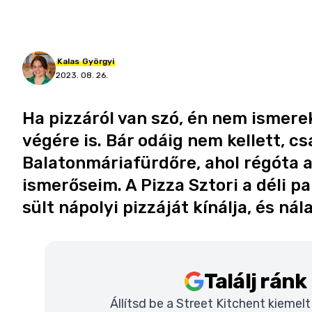
Kalas
Györgyi
2023. 08. 26.
Ha pizzáról van szó, én nem ismerek
végére is. Bár odáig nem kellett, c
Balatonmáriafürdőre, ahol régóta a
ismerőseim. A Pizza Sztori a déli 
sült nápolyi pizzáját kínálja, és nál
Találj rán
Állítsd be a Street Kitchent kiemel