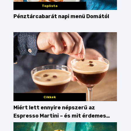
Toplista
Pénztárcabarát napi menü Domától
Cikkek
Miért lett ennyire népszerű az
Guide
fagyi
pizza
Balaton
cukrászda
fa
Espresso Martini – és mit érdemes
enni mellé?