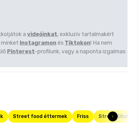
kkoljátok a
videóinkat
, exkluzív tartalmakért
 minket
Instagramon
és
Tiktokon
! Ha nem
ülő
Pinterest
-profilunk, vagy a naponta izgalmas
ók
Street food éttermek
Friss
Street Kitchen 