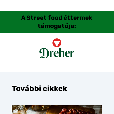
A
Street food éttermek
támogatója:
További cikkek