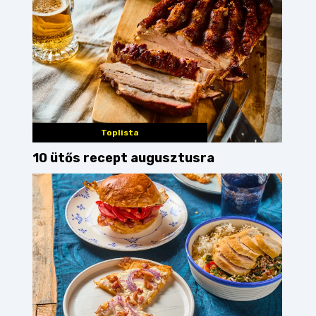
Toplista
10 ütős recept augusztusra