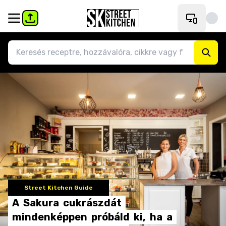
Street Kitchen Guide
A
Sakura
cukrászdát
mindenképpen
próbáld
ki,
ha
a