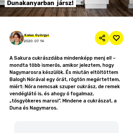
Dunakanyarban
jársz!
Kalas
Györgyi
2020. 07. 14.
A Sakura cukrászdába mindenképp menj el! –
mondta több ismerős, amikor jeleztem, hogy
Nagymarosra készülök. És miután eltöltöttem
Balogh Nórával egy órát, rögtön megértettem,
miért: Nóra nemcsak szuper cukrász, de remek
vendéglátó is, és ahogy ő fogalmaz,
„tősgyökeres marosi”. Mindene a cukrászat, a
Duna és Nagymaros.