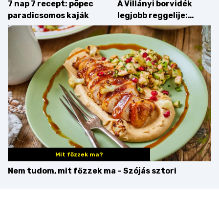
7 nap 7 recept: pöpec
A Villányi borvidék
paradicsomos kaják
legjobb reggelije:
kovászos kenyér és
gourmet pékáruk
Palkonyán
Mit főzzek ma?
Nem tudom, mit főzzek ma – Szójás sztori