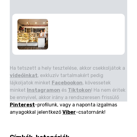
Ha tetszett a hely tesztelése, akkor csekkoljátok a
videóinkat
, exkluzív tartalmakért pedig
lájkoljatok minket
Facebookon
, kövessetek
minket
Instagramon
és
Tiktokon
! Ha nem éritek
be ennyivel, akkor irány a rendszeresen frissülő
Pinterest
-profilunk, vagy a naponta izgalmas
anyagokkal jelentkező
Viber
-csatornánk!