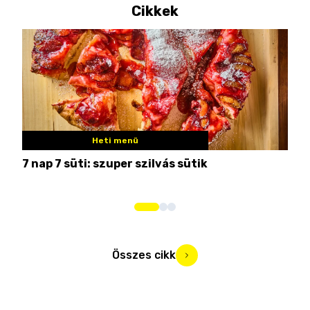
Cikkek
Heti menü
7 nap 7 süti: szuper szilvás sütik
Nem
Összes cikk