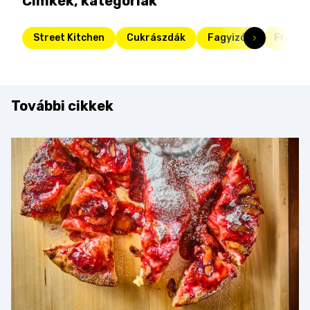
Címkék, kategóriák
Street Kitchen
Cukrászdák
Fagyizók
Friss
További cikkek