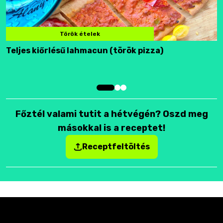
Török ételek
Teljes kiőrlésű lahmacun (török pizza)
F
Főztél valami tutit a hétvégén? Oszd meg
másokkal is a receptet!
Receptfeltöltés