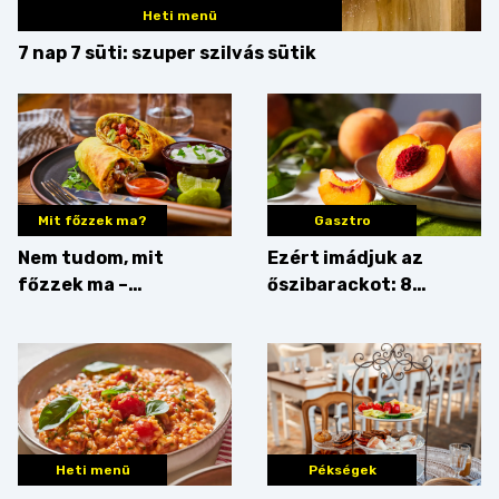
Heti menü
7 nap 7 süti: szuper szilvás sütik
Mit főzzek ma?
Gasztro
Nem tudom, mit
Ezért imádjuk az
főzzek ma –
őszibarackot: 8
Rostbomba
nyomós érv, hogy
augusztusban
feltankolj belőle
Heti menü
Pékségek