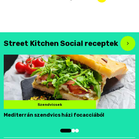
Street Kitchen Social receptek
Szendvicsek
Mediterrán szendvics házi focacciából
F