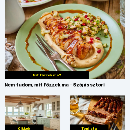
Mit főzzek ma?
Nem tudom, mit főzzek ma – Szójás sztori
Cikkek
Toplista