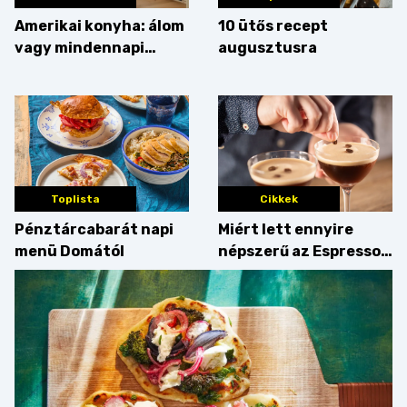
Amerikai konyha: álom
10 ütős recept
vagy mindennapi
augusztusra
bosszúság? Mutatjuk
az érveket
Toplista
Cikkek
Pénztárcabarát napi
Miért lett ennyire
menü Domától
népszerű az Espresso
Martini – és mit
érdemes enni mellé?