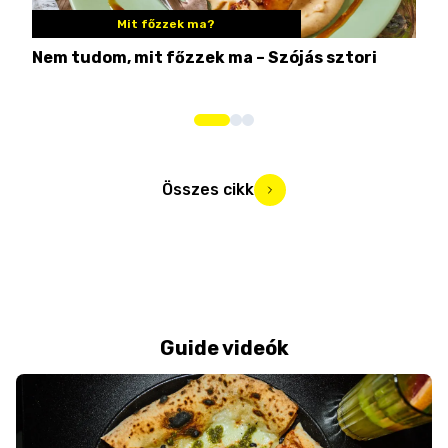
Mit főzzek ma?
Nem tudom, mit főzzek ma – Szójás sztori
Ame
bos
Összes cikk
Guide videók