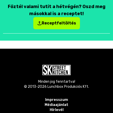
Főztél valami tutit a hétvégén? Oszd meg
másokkal is a receptet!
Receptfeltöltés
Minden jog fenntartva!
© 2013-
2026
Lunchbox Produkciós Kft.
Impresszum
Médiaajánlat
Hírlevél