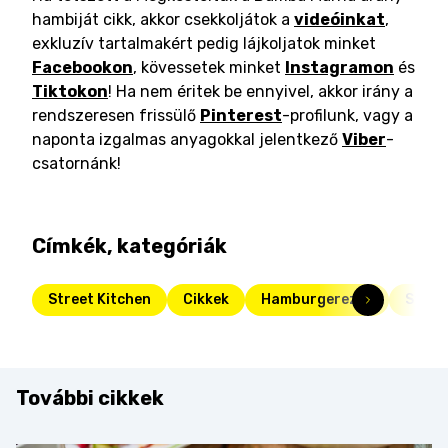
hambiját cikk, akkor csekkoljátok a
videóinkat
,
exkluzív tartalmakért pedig lájkoljatok minket
Facebookon
, kövessetek minket
Instagramon
és
Tiktokon
! Ha nem éritek be ennyivel, akkor irány a
rendszeresen frissülő
Pinterest
-profilunk, vagy a
naponta izgalmas anyagokkal jelentkező
Viber
-
csatornánk!
Címkék, kategóriák
Street Kitchen
Cikkek
Hamburgerezők
Stree
További cikkek