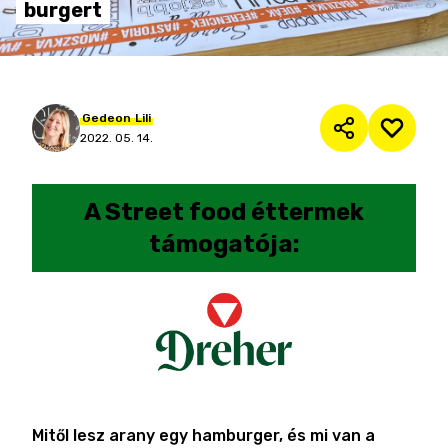
burgert
Gedeon
Lili
2022. 05. 14.
A
Street food éttermek
támogatója:
Mitől lesz arany egy hamburger, és mi van a