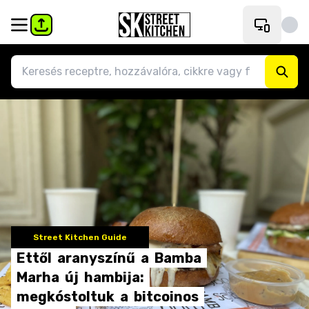
Street Kitchen Guide
Ettől
aranyszínű
a
Bamba
Marha
új
hambija:
megkóstoltuk
a
bitcoinos