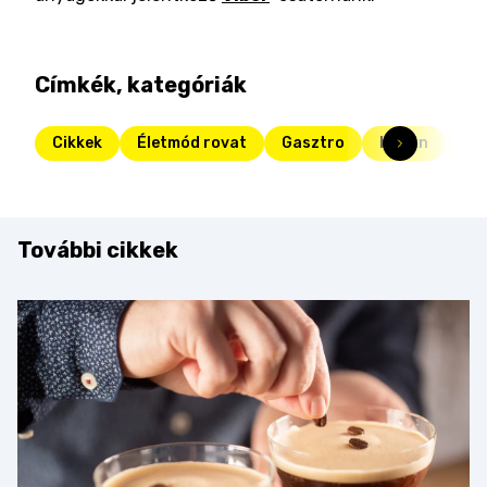
Címkék, kategóriák
Cikkek
Életmód rovat
Gasztro
banán
ba
További cikkek