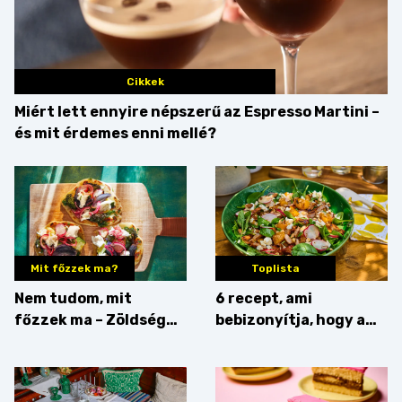
Cikkek
Miért lett ennyire népszerű az Espresso Martini –
és mit érdemes enni mellé?
Mit főzzek ma?
Toplista
Nem tudom, mit
6 recept, ami
főzzek ma – Zöldség
bebizonyítja, hogy a
minden mennyiségben
barack húsok mellé is
zseniális