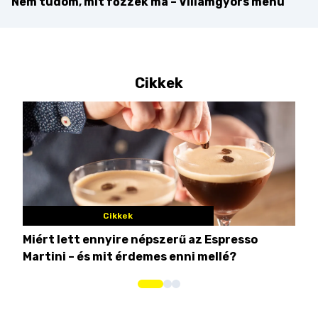
Nem tudom, mit főzzek ma – Villámgyors menü
Cikkek
Cikkek
Miért lett ennyire népszerű az Espresso
Nem
Martini – és mit érdemes enni mellé?
men