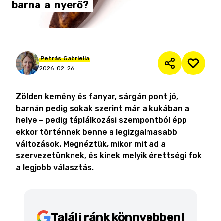
barna
a
nyerő?
Petrás
Gabriella
2026. 02. 26.
Zölden kemény és fanyar, sárgán pont jó,
barnán pedig sokak szerint már a kukában a
helye – pedig táplálkozási szempontból épp
ekkor történnek benne a legizgalmasabb
változások. Megnéztük, mikor mit ad a
szervezetünknek, és kinek melyik érettségi fok
a legjobb választás.
Találj ránk könnyebben!