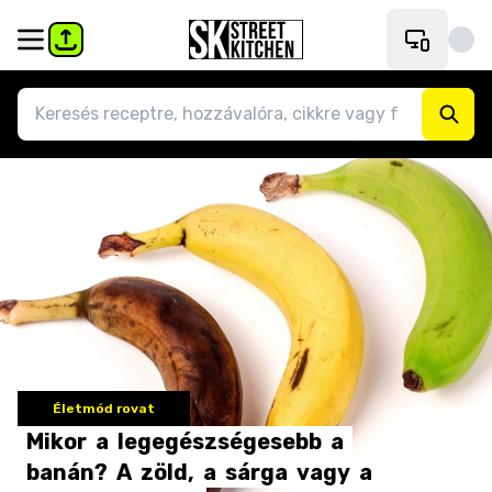
Életmód rovat
Mikor
a
legegészségesebb
a
banán?
A
zöld,
a
sárga
vagy
a