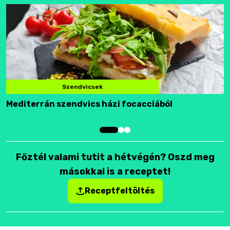
Szendvicsek
Mediterrán szendvics házi focacciából
F
Főztél valami tutit a hétvégén? Oszd meg
másokkal is a receptet!
Receptfeltöltés