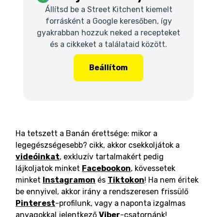
Állítsd be a Street Kitchent kiemelt
forrásként a Google keresőben, így
gyakrabban hozzuk neked a recepteket
és a cikkeket a találataid között.
Beállítom
Ha tetszett a Banán érettsége: mikor a
legegészségesebb? cikk, akkor csekkoljátok a
videóinkat
, exkluzív tartalmakért pedig
lájkoljatok minket
Facebookon
, kövessetek
minket
Instagramon
és
Tiktokon
! Ha nem éritek
be ennyivel, akkor irány a rendszeresen frissülő
Pinterest
-profilunk, vagy a naponta izgalmas
anyagokkal jelentkező
Viber
-csatornánk!