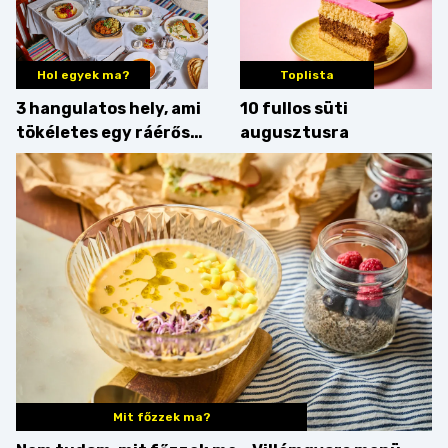
Hol egyek ma?
Toplista
3 hangulatos hely, ami
10 fullos süti
tökéletes egy ráérős
augusztusra
hétvégi ebédhez
Mit főzzek ma?