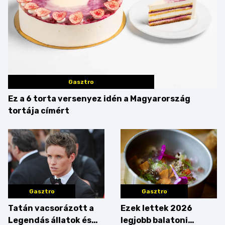
Gasztro
Ez a 6 torta versenyez idén a Magyarország
tortája címért
Gasztro
Gasztro
Tatán vacsorázott a
Ezek lettek 2026
Legendás állatok és
legjobb balatoni