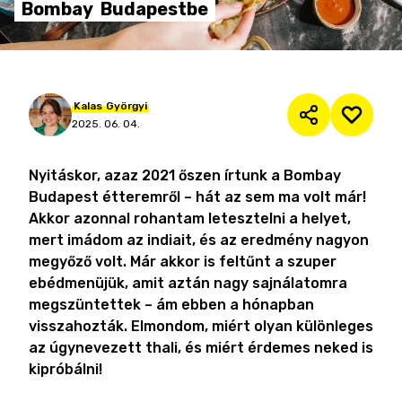
Bombay
Budapestbe
Kalas
Györgyi
2025. 06. 04.
Nyitáskor, azaz 2021 őszen írtunk a Bombay
Budapest étteremről – hát az sem ma volt már!
Akkor azonnal rohantam letesztelni a helyet,
mert imádom az indiait, és az eredmény nagyon
megyőző volt. Már akkor is feltűnt a szuper
ebédmenüjük, amit aztán nagy sajnálatomra
megszüntettek – ám ebben a hónapban
visszahozták. Elmondom, miért olyan különleges
az úgynevezett thali, és miért érdemes neked is
kipróbálni!