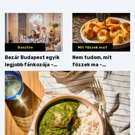
megfigyelésük sztárja!
strandételei –
végigkóstoltuk a
győzteseket
Gasztro
Mit főzzek ma?
Bezár Budapest egyik
Nem tudom, mit
legjobb fánkozója –
főzzek ma –
búcsúzik a Pampushka
Főszerepben a
camembert