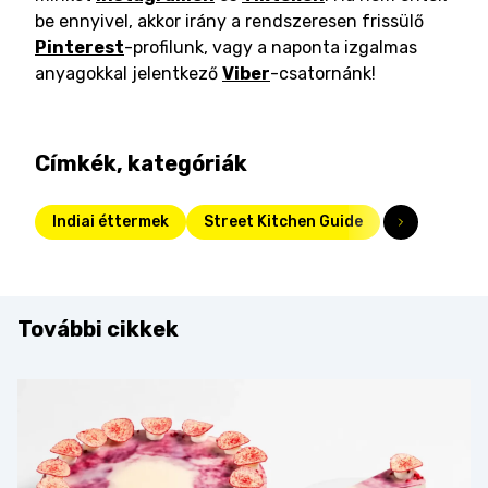
be ennyivel, akkor irány a rendszeresen frissülő
Pinterest
-profilunk, vagy a naponta izgalmas
anyagokkal jelentkező
Viber
-csatornánk!
Címkék, kategóriák
Indiai éttermek
Street Kitchen Guide
További cikkek