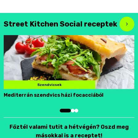
Street Kitchen Social receptek
Szendvicsek
Mediterrán szendvics házi focacciából
F
Főztél valami tutit a hétvégén? Oszd meg
másokkal is a receptet!