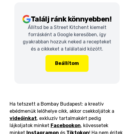
Találj ránk könnyebben!
Állítsd be a Street Kitchent kiemelt
forrásként a Google keresőben, így
gyakrabban hozzuk neked a recepteket
és a cikkeket a találataid között.
Beállítom
Ha tetszett a Bombay Budapest: a kreatív
ebédmenük lelőhelye cikk, akkor csekkoljátok a
videóinkat
, exkluzív tartalmakért pedig
lájkoljatok minket
Facebookon
, kövessetek
minket
Instagramon
és
Tiktokon
! Ha nem éritek