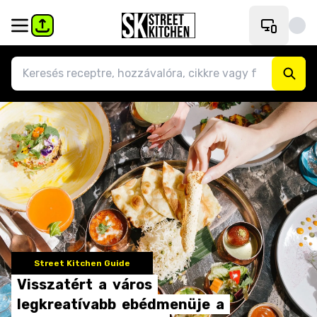
Street Kitchen Guide
Visszatért
a
város
legkreatívabb
ebédmenüje
a