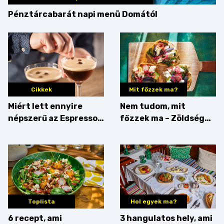
Pénztárcabarát napi menü Domától
Cikkek
Mit főzzek ma?
Miért lett ennyire
Nem tudom, mit
népszerű az Espresso
főzzek ma – Zöldség
Martini – és mit
minden mennyiségben
érdemes enni mellé?
Toplista
Hol egyek ma?
6 recept, ami
3 hangulatos hely, ami