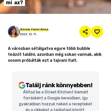
mi
az?
Kocsis
Fanni
Anna
2023. 10. 11.
A városban sétálgatva egyre több bubble
teázót találni, azonban még sokan vannak, akik
sosem próbálták ezt a tajvani italt.
Találj ránk könnyebben!
Állítsd be a Street Kitchent kiemelt
forrásként a Google keresőben, így
gyakrabban hozzuk neked a recepteket
és a cikkeket a találataid között.