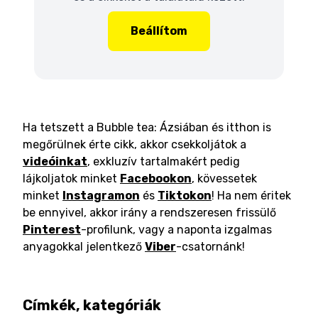
Beállítom
Ha tetszett a Bubble tea: Ázsiában és itthon is
megőrülnek érte cikk, akkor csekkoljátok a
videóinkat
, exkluzív tartalmakért pedig
lájkoljatok minket
Facebookon
, kövessetek
minket
Instagramon
és
Tiktokon
! Ha nem éritek
be ennyivel, akkor irány a rendszeresen frissülő
Pinterest
-profilunk, vagy a naponta izgalmas
anyagokkal jelentkező
Viber
-csatornánk!
Címkék, kategóriák