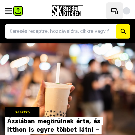
Gasztro
Ázsiában
megőrülnek
érte,
és
itthon
is
egyre
többet
látni
–