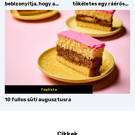
bebizonyítja, hogy a
tökéletes egy ráérős
barack húsok mellé is
hétvégi ebédhez
zseniális
Toplista
10 fullos süti augusztusra
Cikkek