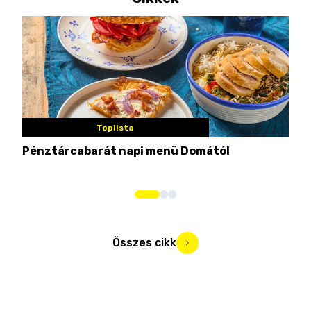
Toplista
Pénztárcabarát napi menü Domától
Mié
Mar
Összes cikk