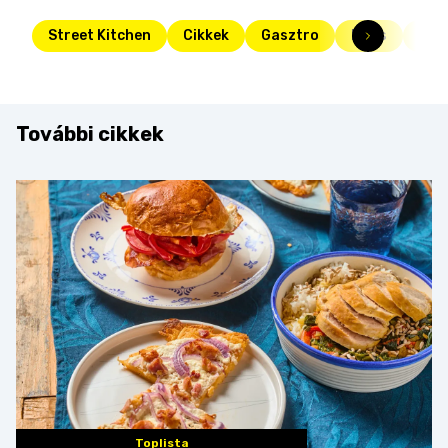
Street Kitchen
Cikkek
Gasztro
Friss
tea
További cikkek
Toplista