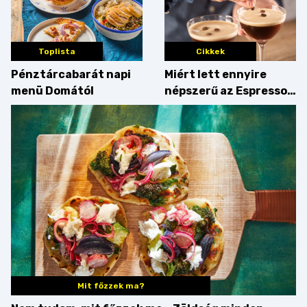
Toplista
Cikkek
Pénztárcabarát napi
Miért lett ennyire
menü Domától
népszerű az Espresso
Martini – és mit
érdemes enni mellé?
Mit főzzek ma?