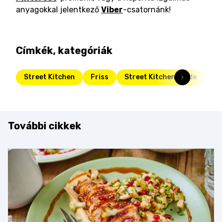
anyagokkal jelentkező
Viber
-csatornánk!
Címkék, kategóriák
Street Kitchen
Friss
Street Kitchen Guide
vo
További cikkek