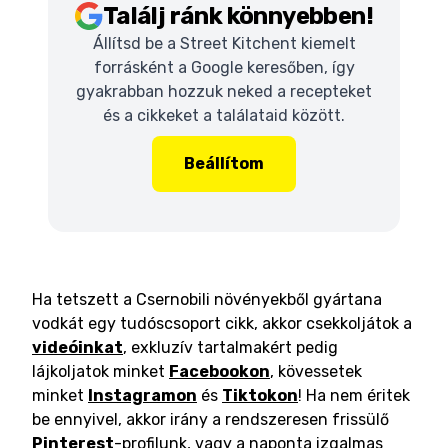
Találj ránk könnyebben!
Állítsd be a Street Kitchent kiemelt
forrásként a Google keresőben, így
gyakrabban hozzuk neked a recepteket
és a cikkeket a találataid között.
Beállítom
Ha tetszett a Csernobili növényekből gyártana
vodkát egy tudóscsoport cikk, akkor csekkoljátok a
videóinkat
, exkluzív tartalmakért pedig
lájkoljatok minket
Facebookon
, kövessetek
minket
Instagramon
és
Tiktokon
! Ha nem éritek
be ennyivel, akkor irány a rendszeresen frissülő
Pinterest
-profilunk, vagy a naponta izgalmas