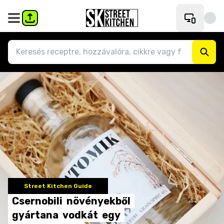
Street Kitchen Guide
Csernobili
növényekből
gyártana
vodkát
egy