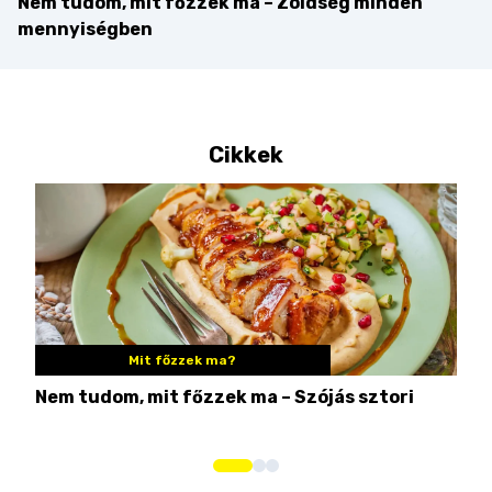
Nem tudom, mit főzzek ma – Zöldség minden
mennyiségben
Cikkek
Mit főzzek ma?
Nem tudom, mit főzzek ma – Szójás sztori
Ame
bos