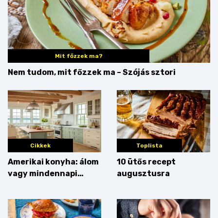
Mit főzzek ma?
Nem tudom, mit főzzek ma – Szójás sztori
Cikkek
Toplista
Amerikai konyha: álom
10 ütős recept
vagy mindennapi
augusztusra
bosszúság? Mutatjuk
az érveket