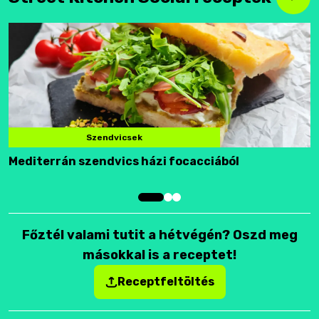
Szendvicsek
Mediterrán szendvics házi focacciából
F
Főztél valami tutit a hétvégén? Oszd meg
másokkal is a receptet!
Receptfeltöltés