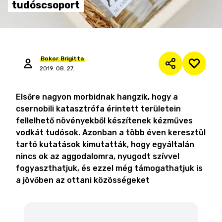
tudóscsoport
Bokor
Brigitta
2019. 08. 27.
Elsőre nagyon morbidnak hangzik, hogy a
csernobili katasztrófa érintett területein
fellelhető növényekből készítenek kézműves
vodkát tudósok. Azonban a több éven keresztül
tartó kutatások kimutatták, hogy egyáltalán
nincs ok az aggodalomra, nyugodt szívvel
fogyaszthatjuk, és ezzel még támogathatjuk is
a jövőben az ottani közösségeket