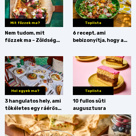
Mit főzzek ma?
Toplista
Nem tudom, mit
6 recept, ami
főzzek ma – Zöldség
bebizonyítja, hogy a
minden mennyiségben
barack húsok mellé is
zseniális
Hol egyek ma?
Toplista
3 hangulatos hely, ami
10 fullos süti
tökéletes egy ráérős
augusztusra
hétvégi ebédhez