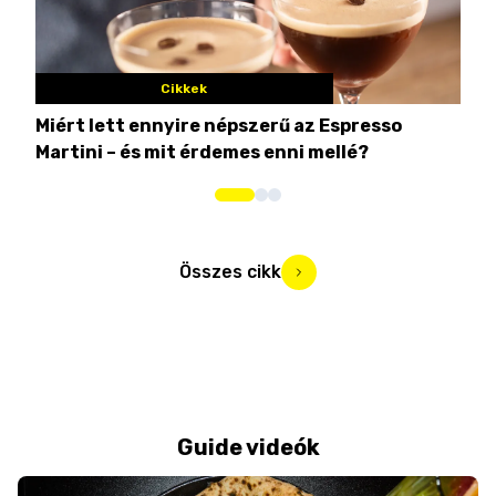
Cikkek
Miért lett ennyire népszerű az Espresso
Nem
Martini – és mit érdemes enni mellé?
men
Összes cikk
Guide videók