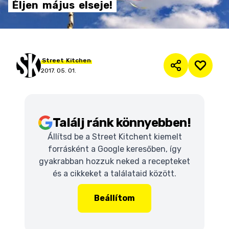
Éljen
május
elseje!
Street
Kitchen
2017. 05. 01.
Találj ránk könnyebben!
Állítsd be a Street Kitchent kiemelt
forrásként a Google keresőben, így
gyakrabban hozzuk neked a recepteket
és a cikkeket a találataid között.
Beállítom