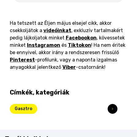
Ha tetszett az Éljen május elseje! cikk, akkor
csekkoljátok a
videóinkat
, exkluzív tartalmakért
pedig lájkoljatok minket
Facebookon
, kövessetek
minket
Instagramon
és
Tiktokon
! Ha nem éritek
be ennyivel, akkor irány a rendszeresen frissülő
Pinterest
-profilunk, vagy a naponta izgalmas
anyagokkal jelentkező
Viber
-csatornánk!
Címkék, kategóriák
Gasztro