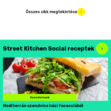
Összes cikk megtekintése
Street Kitchen Social receptek
Szendvicsek
Mediterrán szendvics házi focacciából
F