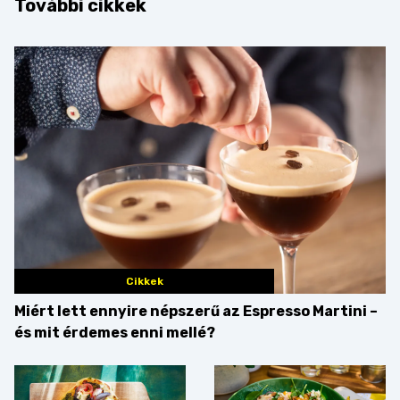
További cikkek
Cikkek
Miért lett ennyire népszerű az Espresso Martini –
és mit érdemes enni mellé?