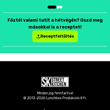
Főztél valami tutit a hétvégén? Oszd meg
másokkal is a receptet!
Receptfeltöltés
Minden jog fenntartva!
© 2013-
2026
Lunchbox Produkciós Kft.