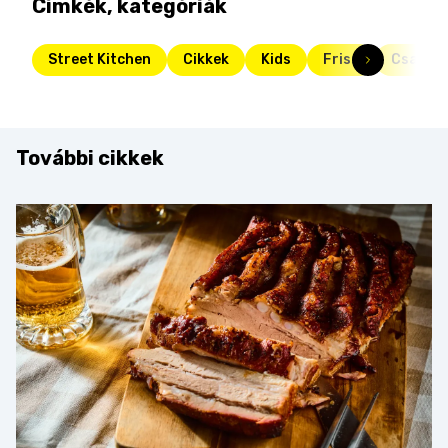
Címkék, kategóriák
Street Kitchen
Cikkek
Kids
Friss
Család
További cikkek