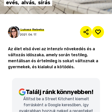
evés,
alvás,
sírás
Lukasz
Rebeka
2021. 06. 17.
Az élet első évei az intenzív növekedés és a
változás időszaka, amely során testileg,
mentálisan és értelmileg is sokat változnak a
gyermekek, és kialakul a kötődés.
Találj ránk könnyebben!
Állítsd be a Street Kitchent kiemelt
forrásként a Google keresőben, így
gyakrabban hozzuk neked a recepteket