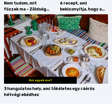
Nem tudom, mit
6 recept, ami
főzzek ma – Zöldség
bebizonyítja, hogy a
minden mennyiségben
barack húsok mellé is
zseniális
Hol egyek ma?
3 hangulatos hely, ami tökéletes egy ráérős
hétvégi ebédhez