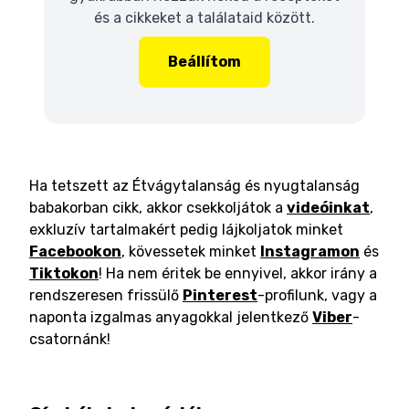
és a cikkeket a találataid között.
Beállítom
Ha tetszett az Étvágytalanság és nyugtalanság
babakorban cikk, akkor csekkoljátok a
videóinkat
,
exkluzív tartalmakért pedig lájkoljatok minket
Facebookon
, kövessetek minket
Instagramon
és
Tiktokon
! Ha nem éritek be ennyivel, akkor irány a
rendszeresen frissülő
Pinterest
-profilunk, vagy a
naponta izgalmas anyagokkal jelentkező
Viber
-
csatornánk!