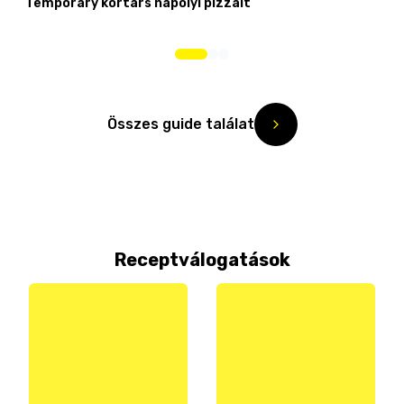
Temporary kortárs nápolyi pizzáit
Összes guide találat
Receptválogatások