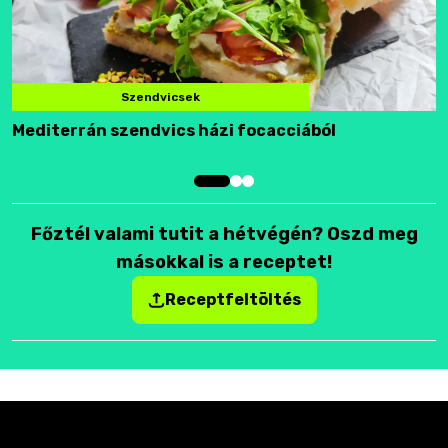
Szendvicsek
Mediterrán szendvics házi focacciából
F
Főztél valami tutit a hétvégén? Oszd meg
másokkal is a receptet!
Receptfeltöltés