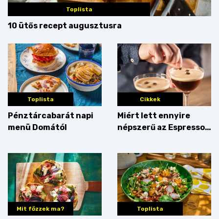
Toplista
10 ütős recept augusztusra
Toplista
Cikkek
Pénztárcabarát napi
Miért lett ennyire
menü Domától
népszerű az Espresso
Martini – és mit
érdemes enni mellé?
Mit főzzek ma?
Toplista