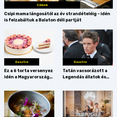
Cikkek
Csipi mama lángosától az év strandételéig – idén
is felzabáltuk a Balaton déli partját
Gasztro
Gasztro
Ez a 6 torta versenyez
Tatán vacsorázott a
idén a Magyarország
Legendás állatok és
tortája címért
megfigyelésük sztárja!