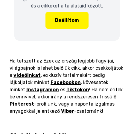
és a cikkeket a találataid között.
Beállítom
Ha tetszett az Ezek az ország legjobb fagyijai,
világbajnok is lehet belőlük cikk, akkor csekkoljátok
a
videóinkat
, exkluzív tartalmakért pedig
lájkoljatok minket
Facebookon
, kövessetek
minket
Instagramon
és
Tiktokon
! Ha nem éritek
be ennyivel, akkor irány a rendszeresen frissülő
Pinterest
-profilunk, vagy a naponta izgalmas
anyagokkal jelentkező
Viber
-csatornánk!