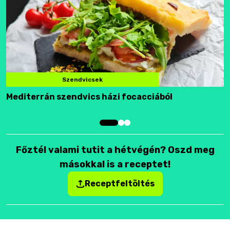
Szendvicsek
Mediterrán szendvics házi focacciából
F
Főztél valami tutit a hétvégén? Oszd meg
másokkal is a receptet!
Receptfeltöltés