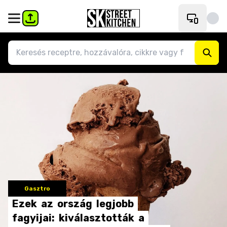
Gasztro
Ezek
az
ország
legjobb
fagyijai:
kiválasztották
a