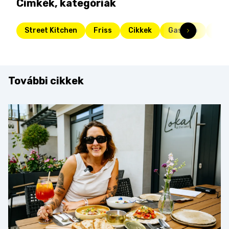
Címkék, kategóriák
Street Kitchen
Friss
Cikkek
Gasztro
fag
További cikkek