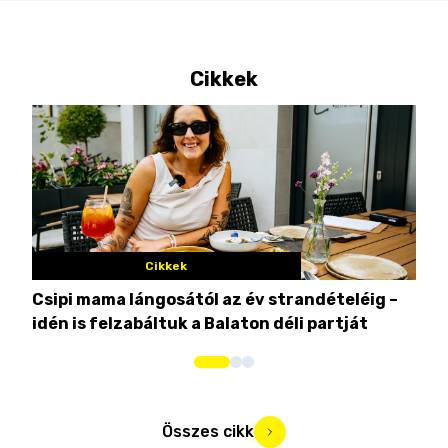
Cikkek
Cikkek
Csipi mama lángosától az év strandételéig –
Ez 
idén is felzabáltuk a Balaton déli partját
tor
Összes cikk