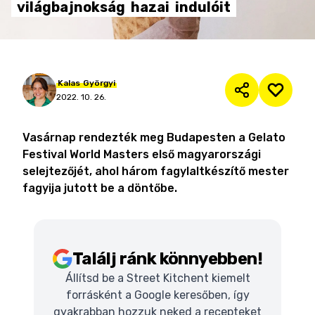
világbajnokság
hazai
indulóit
Kalas
Györgyi
2022. 10. 26.
Vasárnap rendezték meg Budapesten a Gelato
Festival World Masters első magyarországi
selejtezőjét, ahol három fagylaltkészítő mester
fagyija jutott be a döntőbe.
Találj ránk könnyebben!
Állítsd be a Street Kitchent kiemelt
forrásként a Google keresőben, így
gyakrabban hozzuk neked a recepteket