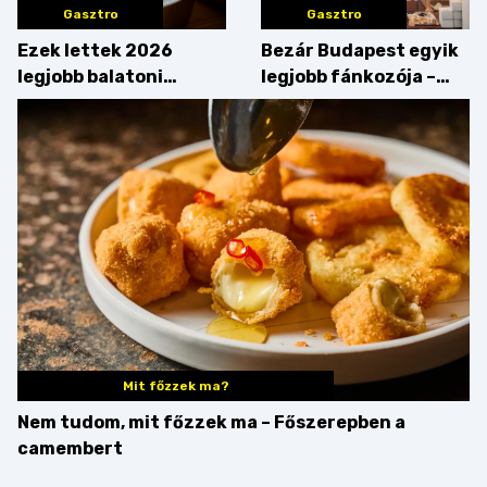
Gasztro
Gasztro
Ezek lettek 2026
Bezár Budapest egyik
legjobb balatoni
legjobb fánkozója –
strandételei –
búcsúzik a Pampushka
végigkóstoltuk a
győzteseket
Mit főzzek ma?
Nem tudom, mit főzzek ma – Főszerepben a
camembert