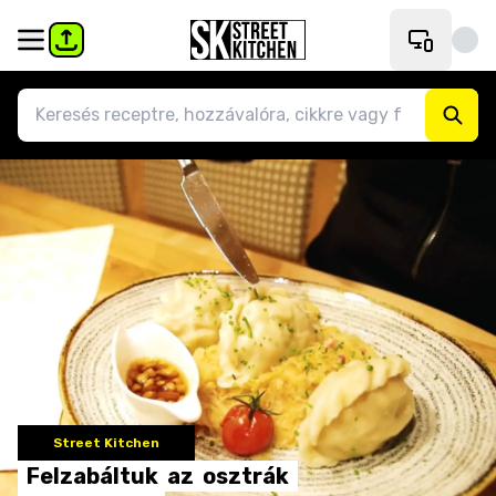
Street Kitchen
Felzabáltuk
az
osztrák