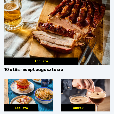
Toplista
10 ütős recept augusztusra
Toplista
Cikkek