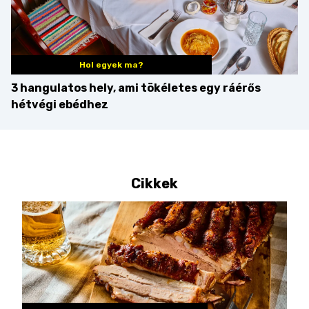
Hol egyek ma?
3 hangulatos hely, ami tökéletes egy ráérős
hétvégi ebédhez
Cikkek