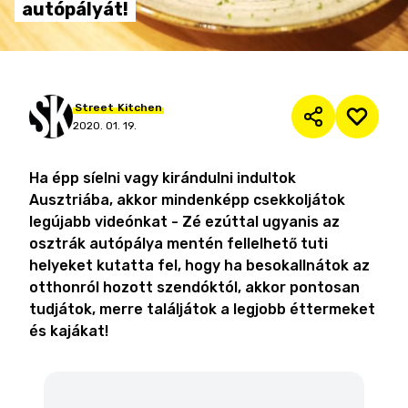
autópályát!
Street
Kitchen
2020. 01. 19.
Ha épp síelni vagy kirándulni indultok
Ausztriába, akkor mindenképp csekkoljátok
legújabb videónkat - Zé ezúttal ugyanis az
osztrák autópálya mentén fellelhető tuti
helyeket kutatta fel, hogy ha besokallnátok az
otthonról hozott szendóktól, akkor pontosan
tudjátok, merre találjátok a legjobb éttermeket
és kajákat!