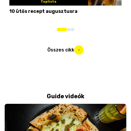
Toplista
10 ütős recept augusztusra
Pén
Összes cikk
Guide videók