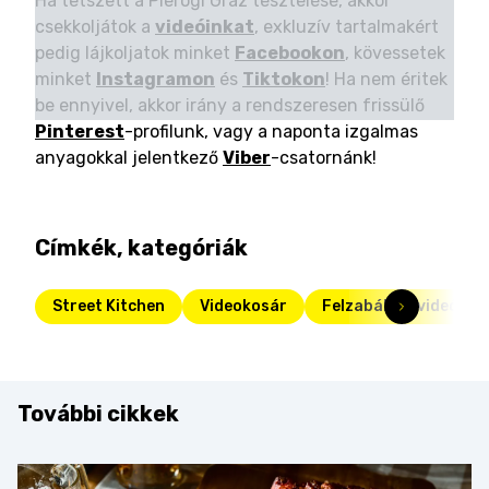
Ha tetszett a Pierogi Graz tesztelése, akkor
csekkoljátok a
videóinkat
, exkluzív tartalmakért
pedig lájkoljatok minket
Facebookon
, kövessetek
minket
Instagramon
és
Tiktokon
! Ha nem éritek
be ennyivel, akkor irány a rendszeresen frissülő
Pinterest
-profilunk, vagy a naponta izgalmas
anyagokkal jelentkező
Viber
-csatornánk!
Címkék, kategóriák
Street Kitchen
Videokosár
Felzabáltuk videók
További cikkek