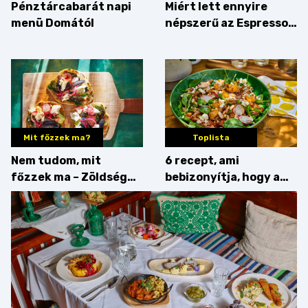
Pénztárcabarát napi
Miért lett ennyire
menü Domától
népszerű az Espresso
Martini – és mit
érdemes enni mellé?
Mit főzzek ma?
Toplista
Nem tudom, mit
6 recept, ami
főzzek ma – Zöldség
bebizonyítja, hogy a
minden mennyiségben
barack húsok mellé is
zseniális