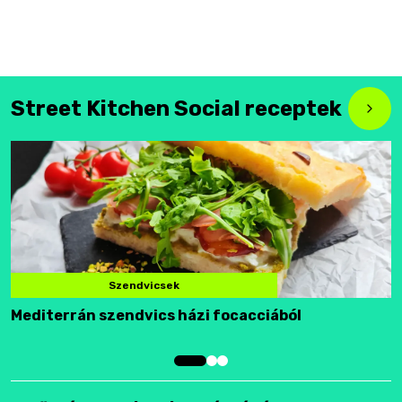
Street Kitchen Social receptek
Szendvicsek
Mediterrán szendvics házi focacciából
F