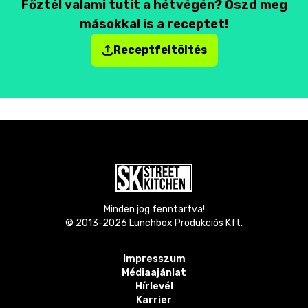
Főztél valami tutit a hétvégén? Oszd meg
másokkal is a receptet!
Receptfeltöltés
Minden jog fenntartva!
© 2013-
2026
Lunchbox Produkciós Kft.
Impresszum
Médiaajánlat
Hírlevél
Karrier