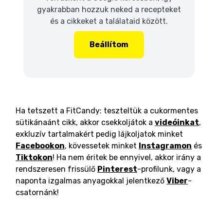
gyakrabban hozzuk neked a recepteket
és a cikkeket a találataid között.
Beállítom
Ha tetszett a FitCandy: teszteltük a cukormentes
sütikánaánt cikk, akkor csekkoljátok a
videóinkat
,
exkluzív tartalmakért pedig lájkoljatok minket
Facebookon
, kövessetek minket
Instagramon
és
Tiktokon
! Ha nem éritek be ennyivel, akkor irány a
rendszeresen frissülő
Pinterest
-profilunk, vagy a
naponta izgalmas anyagokkal jelentkező
Viber
-
csatornánk!