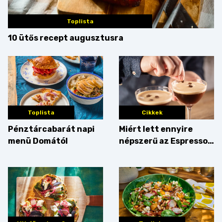
Toplista
10 ütős recept augusztusra
Toplista
Cikkek
Pénztárcabarát napi
Miért lett ennyire
menü Domától
népszerű az Espresso
Martini – és mit
érdemes enni mellé?