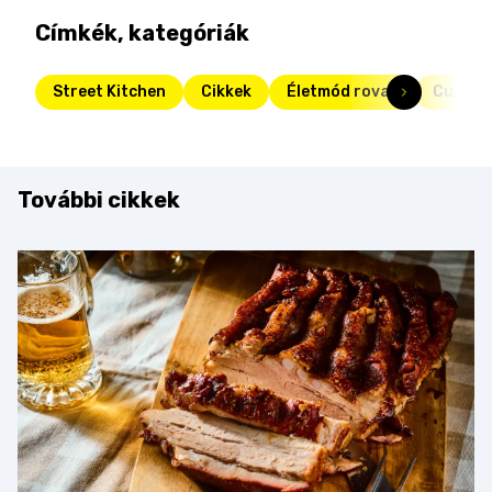
Címkék, kategóriák
Street Kitchen
Cikkek
Életmód rovat
Cukrás
További cikkek