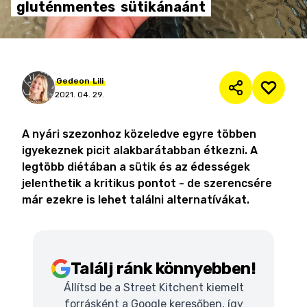
gluténmentes
sütikánaánt
Gedeon
Lili
2021. 04. 29.
A nyári szezonhoz közeledve egyre többen
igyekeznek picit alakbarátabban étkezni. A
legtöbb diétában a sütik és az édességek
jelenthetik a kritikus pontot - de szerencsére
már ezekre is lehet találni alternatívákat.
Találj ránk könnyebben!
Állítsd be a Street Kitchent kiemelt
forrásként a Google keresőben, így