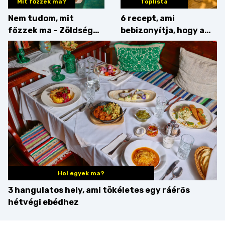
Mit főzzek ma?
Toplista
Nem tudom, mit
6 recept, ami
főzzek ma – Zöldség
bebizonyítja, hogy a
minden mennyiségben
barack húsok mellé is
zseniális
Hol egyek ma?
3 hangulatos hely, ami tökéletes egy ráérős
hétvégi ebédhez