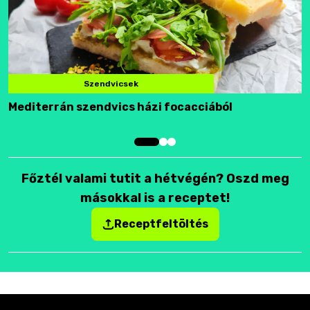
Szendvicsek
Mediterrán szendvics házi focacciából
F
Főztél valami tutit a hétvégén? Oszd meg
másokkal is a receptet!
Receptfeltöltés