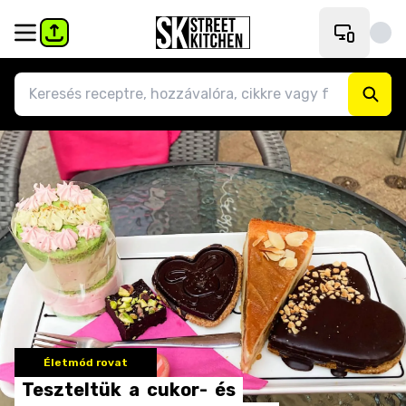
Életmód rovat
Teszteltük
a
cukor-
és