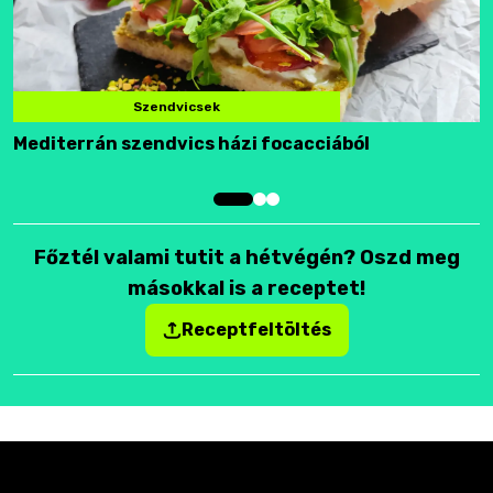
Szendvicsek
Mediterrán szendvics házi focacciából
F
Főztél valami tutit a hétvégén? Oszd meg
másokkal is a receptet!
Receptfeltöltés