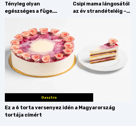
Tényleg olyan
Csipi mama lángosától
egészséges a füge,
az év strandételéig –
mint amilyennek
idén is felzabáltuk a
gondoljuk?
Balaton déli partját
Gasztro
Ez a 6 torta versenyez idén a Magyarország
tortája címért