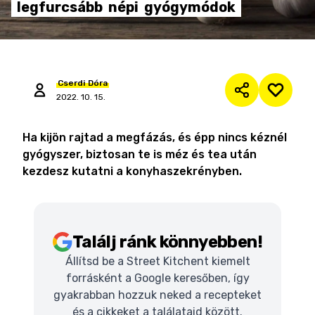
legfurcsább
népi
gyógymódok
Cserdi
Dóra
2022. 10. 15.
Ha kijön rajtad a megfázás, és épp nincs kéznél
gyógyszer, biztosan te is méz és tea után
kezdesz kutatni a konyhaszekrényben.
Találj ránk könnyebben!
Állítsd be a Street Kitchent kiemelt
forrásként a Google keresőben, így
gyakrabban hozzuk neked a recepteket
és a cikkeket a találataid között.