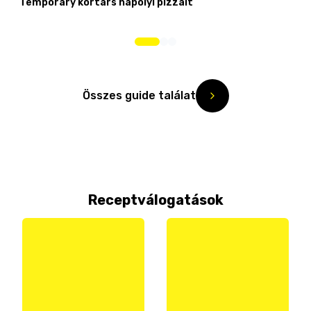
Temporary kortárs nápolyi pizzáit
Összes guide találat
Receptválogatások