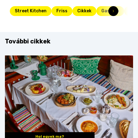
Street Kitchen
Friss
Cikkek
Gasztro
hag
További cikkek
Hol egyek ma?