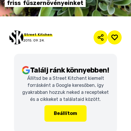
friss
fűszernövényeinket
Street
Kitchen
2015. 09. 24.
Találj ránk könnyebben!
Állítsd be a Street Kitchent kiemelt
forrásként a Google keresőben, így
gyakrabban hozzuk neked a recepteket
és a cikkeket a találataid között.
Beállítom