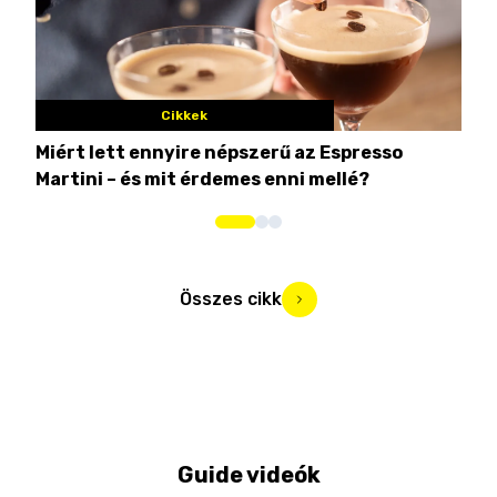
Cikkek
Miért lett ennyire népszerű az Espresso
Nem
Martini – és mit érdemes enni mellé?
men
Összes cikk
Guide videók