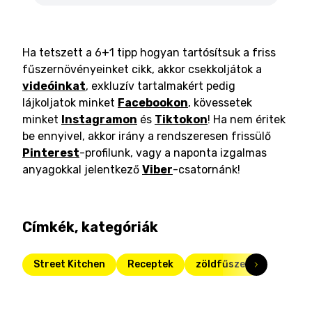
Ha tetszett a 6+1 tipp hogyan tartósítsuk a friss
fűszernövényeinket cikk, akkor csekkoljátok a
videóinkat
, exkluzív tartalmakért pedig
lájkoljatok minket
Facebookon
, kövessetek
minket
Instagramon
és
Tiktokon
! Ha nem éritek
be ennyivel, akkor irány a rendszeresen frissülő
Pinterest
-profilunk, vagy a naponta izgalmas
anyagokkal jelentkező
Viber
-csatornánk!
Címkék, kategóriák
Street Kitchen
Receptek
zöldfűszer