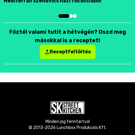
Mediterrán szendvics házi focacciából
F
Főztél valami tutit a hétvégén? Oszd meg
másokkal is a receptet!
Receptfeltöltés
Minden jog fenntartva!
© 2013-
2026
Lunchbox Produkciós Kft.