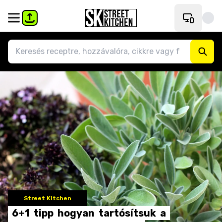
Street Kitchen
6+1
tipp
hogyan
tartósítsuk
a