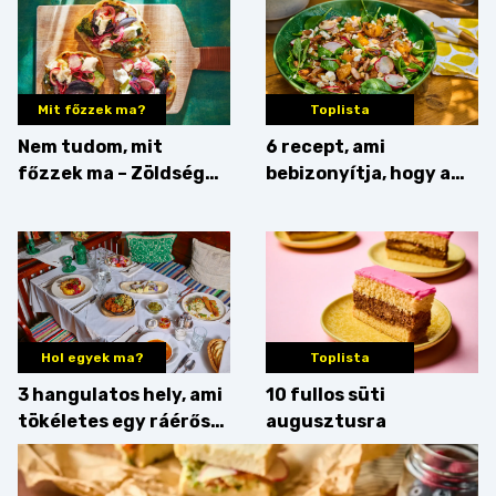
Mit főzzek ma?
Toplista
Nem tudom, mit
6 recept, ami
főzzek ma – Zöldség
bebizonyítja, hogy a
minden mennyiségben
barack húsok mellé is
zseniális
Hol egyek ma?
Toplista
3 hangulatos hely, ami
10 fullos süti
tökéletes egy ráérős
augusztusra
hétvégi ebédhez