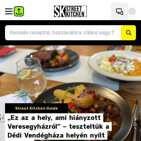
Street Kitchen Guide
„Ez
az
a
hely,
ami
hiányzott
Veresegyházról”
–
teszteltük
a
Dédi
Vendégháza
helyén
nyílt