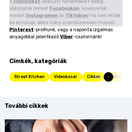
a
videóinkat
, exkluzív tartalmakért pedig
lájkoljatok minket
Facebookon
, kövessetek
minket
Instagramon
és
Tiktokon
! Ha nem éritek
be ennyivel, akkor irány a rendszeresen frissülő
Pinterest
-profilunk, vagy a naponta izgalmas
anyagokkal jelentkező
Viber
-csatornánk!
Címkék, kategóriák
Street Kitchen
Videokosár
Cikkek
Felzabáltu
További cikkek