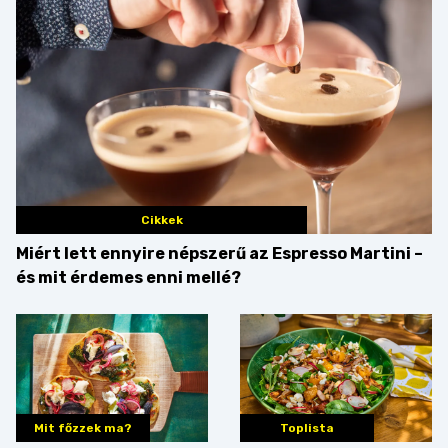
Cikkek
Miért lett ennyire népszerű az Espresso Martini –
és mit érdemes enni mellé?
Mit főzzek ma?
Toplista