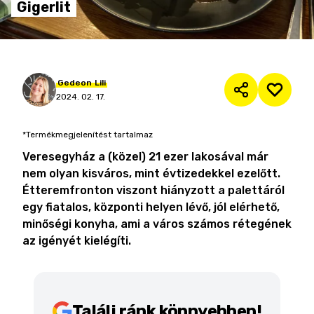
Gigerlit
Gedeon
Lili
2024. 02. 17.
*Termékmegjelenítést tartalmaz
Veresegyház a (közel) 21 ezer lakosával már
nem olyan kisváros, mint évtizedekkel ezelőtt.
Étteremfronton viszont hiányzott a palettáról
egy fiatalos, központi helyen lévő, jól elérhető,
minőségi konyha, ami a város számos rétegének
az igényét kielégíti.
Találj ránk könnyebben!