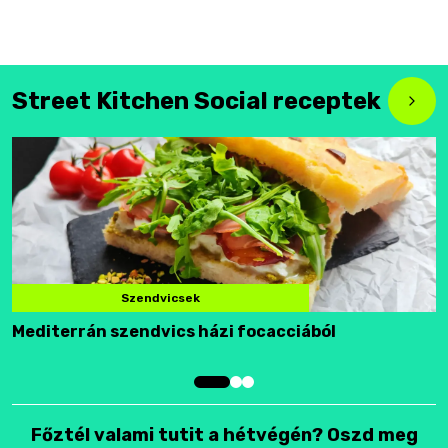
Street Kitchen Social receptek
Szendvicsek
Mediterrán szendvics házi focacciából
F
Főztél valami tutit a hétvégén? Oszd meg