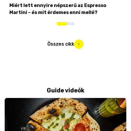
Miért lett ennyire népszerű az Espresso
Nem
Martini – és mit érdemes enni mellé?
men
Összes cikk
Guide videók