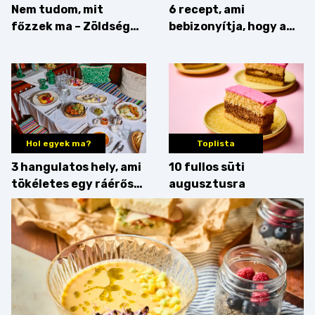
Nem tudom, mit
6 recept, ami
főzzek ma – Zöldség
bebizonyítja, hogy a
minden mennyiségben
barack húsok mellé is
zseniális
Hol egyek ma?
Toplista
3 hangulatos hely, ami
10 fullos süti
tökéletes egy ráérős
augusztusra
hétvégi ebédhez