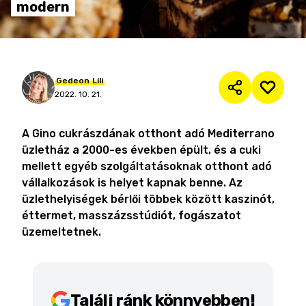
modern
Gedeon
Lili
2022. 10. 21.
A Gino cukrászdának otthont adó Mediterrano
üzletház a 2000-es években épült, és a cuki
mellett egyéb szolgáltatásoknak otthont adó
vállalkozások is helyet kapnak benne. Az
üzlethelyiségek bérlői többek között kaszinót,
éttermet, masszázsstúdiót, fogászatot
üzemeltetnek.
Találj ránk könnyebben!