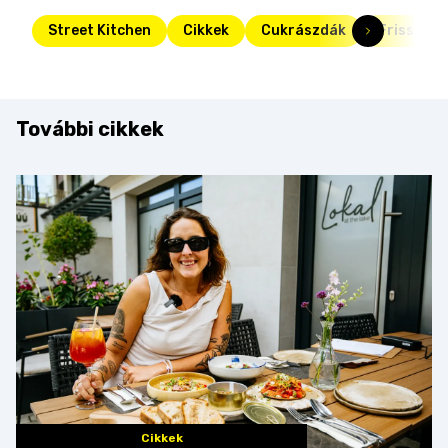
Street Kitchen
Cikkek
Cukrászdák
Friss
További cikkek
Cikkek