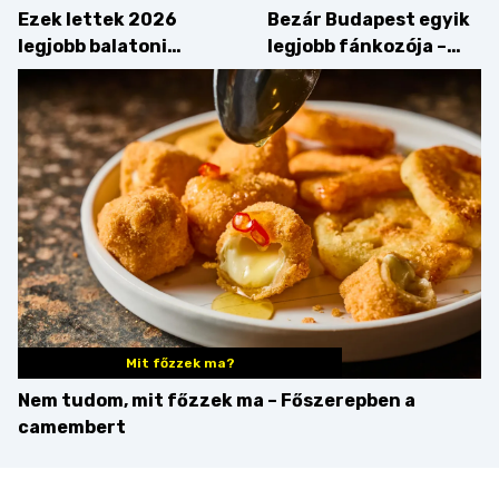
Ezek lettek 2026
Bezár Budapest egyik
legjobb balatoni
legjobb fánkozója –
strandételei –
búcsúzik a Pampushka
végigkóstoltuk a
győzteseket
Mit főzzek ma?
Nem tudom, mit főzzek ma – Főszerepben a
camembert