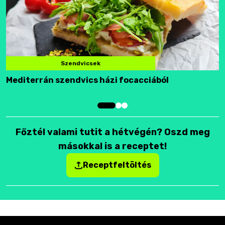
Szendvicsek
Mediterrán szendvics házi focacciából
F
Főztél valami tutit a hétvégén? Oszd meg
másokkal is a receptet!
Receptfeltöltés