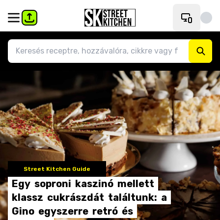
Street Kitchen Guide
Egy
soproni
kaszinó
mellett
klassz
cukrászdát
találtunk:
a
Gino
egyszerre
retró
és