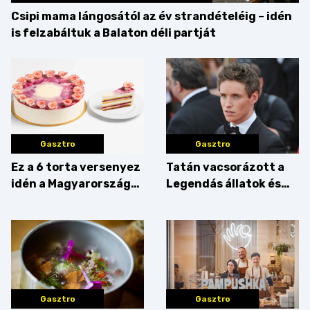
Csipi mama lángosától az év strandételéig – idén
is felzabáltuk a Balaton déli partját
Gasztro
Gasztro
Ez a 6 torta versenyez
Tatán vacsorázott a
idén a Magyarország
Legendás állatok és
tortája címért
megfigyelésük sztárja!
Gasztro
Gasztro