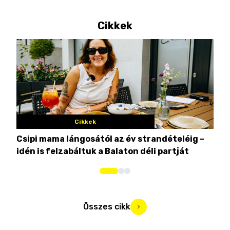
Cikkek
Cikkek
Csipi mama lángosától az év strandételéig –
Ez 
idén is felzabáltuk a Balaton déli partját
tor
Összes cikk