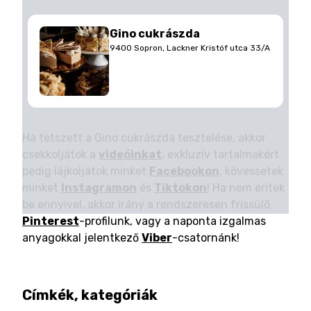
Gino cukrászda
9400 Sopron, Lackner Kristóf utca 33/A
Ha tetszett a Gino cukrászda tesztelése, akkor
csekkoljátok a
videóinkat
, exkluzív tartalmakért
pedig lájkoljatok minket
Facebookon
, kövessetek
minket
Instagramon
és
Tiktokon
! Ha nem éritek
be ennyivel, akkor irány a rendszeresen frissülő
Pinterest
-profilunk, vagy a naponta izgalmas
anyagokkal jelentkező
Viber
-csatornánk!
Címkék, kategóriák