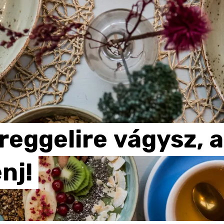
reggelire
vágysz,
a
nj!