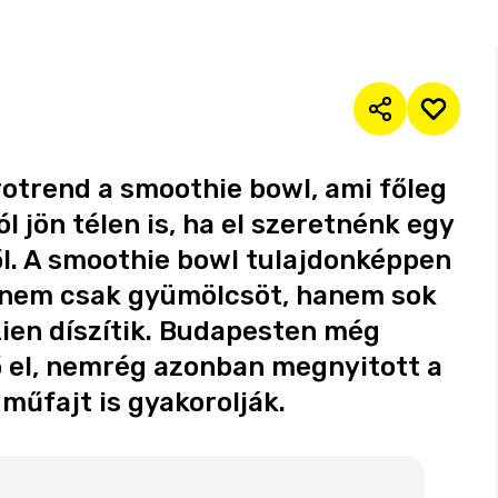
otrend a smoothie bowl, ami főleg
ól jön télen is, ha el szeretnénk egy
től. A smoothie bowl tulajdonképpen
e nem csak gyümölcsöt, hanem sok
ien díszítik. Budapesten még
 el, nemrég azonban megnyitott a
 műfajt is gyakorolják.