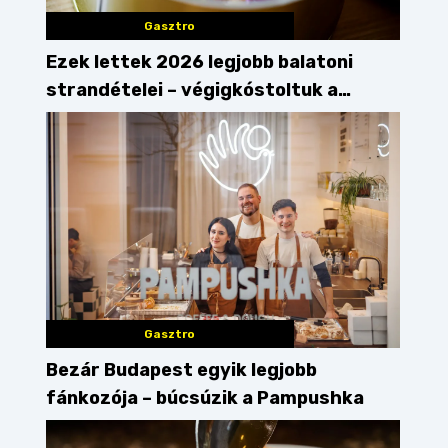
Gasztro
Ezek lettek 2026 legjobb balatoni
strandételei – végigkóstoltuk a
győzteseket
Gasztro
Bezár Budapest egyik legjobb
fánkozója – búcsúzik a Pampushka