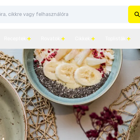
Receptek
Rovatok
Cikkek
Toplisták