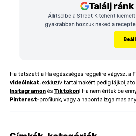
Találj rán
Állítsd be a Street Kitchent kiemel
gyakrabban hozzuk neked a recepteke
Beál
Ha tetszett a Ha egészséges reggelire vágysz, a Fr
videóinkat
, exkluzív tartalmakért pedig lájkoljat
Instagramon
és
Tiktokon
! Ha nem éritek be enny
Pinterest
-profilunk, vagy a naponta izgalmas an