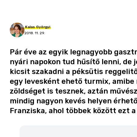
Kalas
Györgyi
2018. 11. 29.
Pár éve az egyik legnagyobb gasztr
nyári napokon tud hűsítő lenni, de j
kicsit szakadni a péksütis reggeli
egy levesként ehető turmix, amib
zöldséget is tesznek, aztán művész
mindig nagyon kevés helyen érhető
Franziska, ahol többek között ezt a