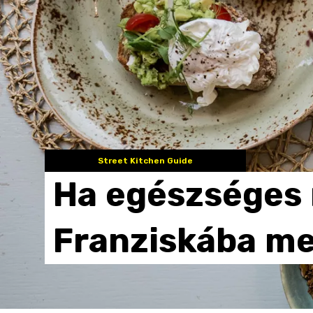
Street Kitchen Guide
Ha
egészséges
Franziskába
me