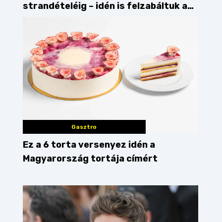
strandételéig – idén is felzabáltuk a
Balaton déli partját
Gasztro
Ez a 6 torta versenyez idén a
Magyarország tortája címért