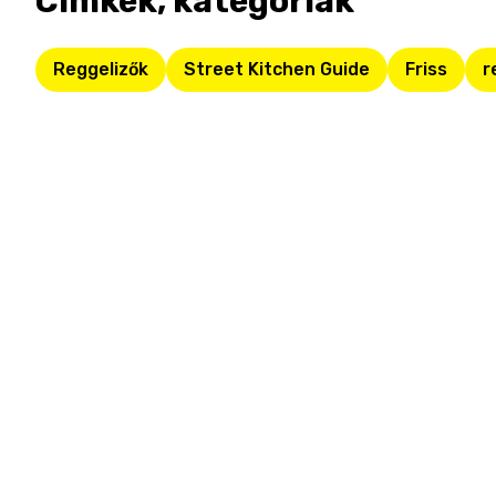
Címkék, kategóriák
Reggelizők
Street Kitchen Guide
Friss
r