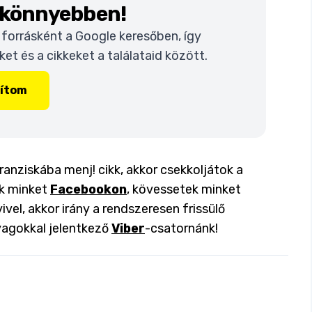
k könnyebben!
t forrásként a Google keresőben, így
t és a cikkeket a találataid között.
lítom
anziskába menj! cikk, akkor csekkoljátok a
ok minket
Facebookon
, kövessetek minket
ivel, akkor irány a rendszeresen frissülő
yagokkal jelentkező
Viber
-csatornánk!