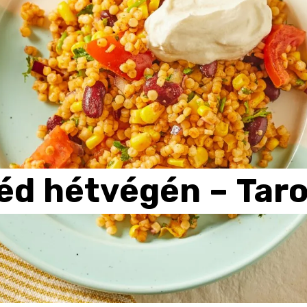
éd
hétvégén
–
Taro