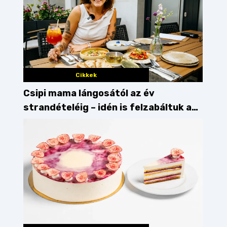
Cikkek
Csipi mama lángosától az év
strandételéig – idén is felzabáltuk a
Balaton déli partját