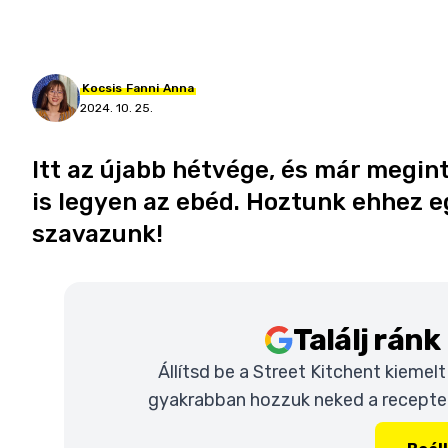
Kocsis
Fanni
Anna
2024. 10. 25.
Itt az újabb hétvége, és már megint 
is legyen az ebéd. Hoztunk ehhez e
szavazunk!
Találj rán
Állítsd be a Street Kitchent kiemel
gyakrabban hozzuk neked a recepteke