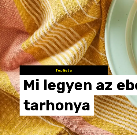
Toplista
Mi
legyen
az
eb
tarhonya