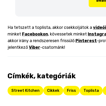
Beál
Ha tetszett a toplista, akkor csekkoljátok a
videó
minket
Facebookon
, kövessetek minket
Instagr
akkor irány a rendszeresen frissülő
Pinterest
-pro
jelentkező
Viber
-csatornánk!
Címkék, kategóriák
Street Kitchen
Cikkek
Friss
Toplista