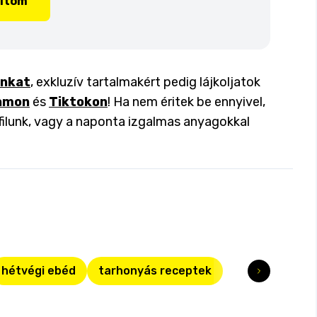
lítom
inkat
, exkluzív tartalmakért pedig lájkoljatok
amon
és
Tiktokon
! Ha nem éritek be ennyivel,
filunk, vagy a naponta izgalmas anyagokkal
hétvégi ebéd
tarhonyás receptek