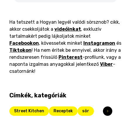
Ha tetszett a Hogyan legyél valódi sörsznob? cikk,
akkor csekkoljátok a
videóinkat
, exkluzív
tartalmakért pedig lájkoljatok minket
Facebookon
, kövessetek minket
Instagramon
és
Tiktokon
! Ha nem éritek be ennyivel, akkor irány a
rendszeresen frissülő
Pinterest
-profilunk, vagy a
naponta izgalmas anyagokkal jelentkező
Viber
-
csatornánk!
Címkék, kategóriák
Street Kitchen
Receptek
sör