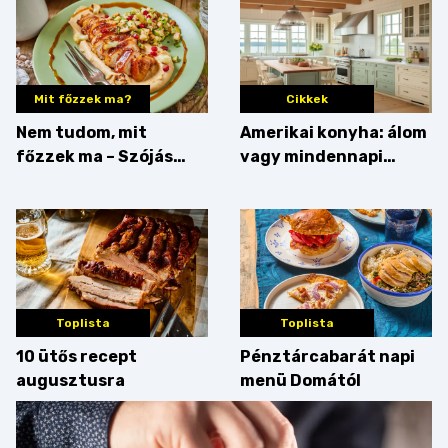
Mit főzzek ma?
Cikkek
Nem tudom, mit
Amerikai konyha: álom
főzzek ma – Szójás
vagy mindennapi
sztori
bosszúság? Mutatjuk
az érveket
Toplista
Toplista
10 ütős recept
Pénztárcabarát napi
augusztusra
menü Domától