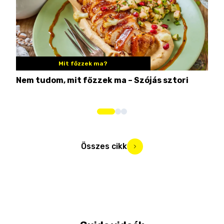
Mit főzzek ma?
Nem tudom, mit főzzek ma – Szójás sztori
Ame
bos
Összes cikk