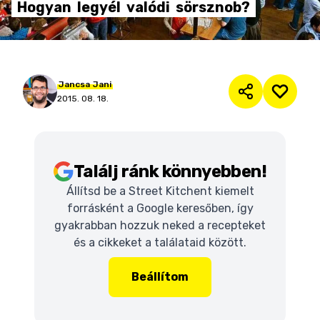
Hogyan
legyél
valódi
sörsznob?
Jancsa
Jani
2015. 08. 18.
Találj ránk könnyebben!
Állítsd be a Street Kitchent kiemelt
forrásként a Google keresőben, így
gyakrabban hozzuk neked a recepteket
és a cikkeket a találataid között.
Beállítom