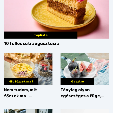
Toplista
10 fullos süti augusztusra
Mit főzzek ma?
Gasztro
Nem tudom, mit
Tényleg olyan
főzzek ma –
egészséges a füge,
Villámgyors menü
mint amilyennek
gondoljuk?