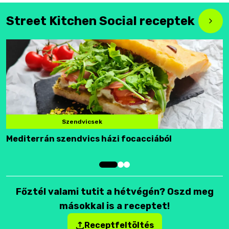
Street Kitchen Social receptek
Szendvicsek
Mediterrán szendvics házi focacciából
F
Főztél valami tutit a hétvégén? Oszd meg
másokkal is a receptet!
Receptfeltöltés