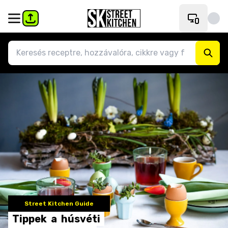
Street Kitchen Guide
Tippek
a
húsvéti