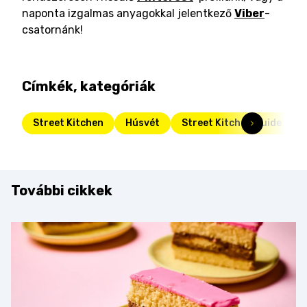
naponta izgalmas anyagokkal jelentkező
Viber
-
csatornánk!
Címkék, kategóriák
Street Kitchen
Húsvét
Street Kitchen Guide
További cikkek