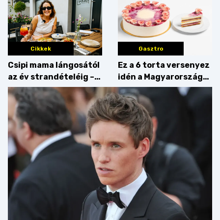
Cikkek
Gasztro
Csipi mama lángosától
Ez a 6 torta versenyez
az év strandételéig –
idén a Magyarország
idén is felzabáltuk a
tortája címért
Balaton déli partját