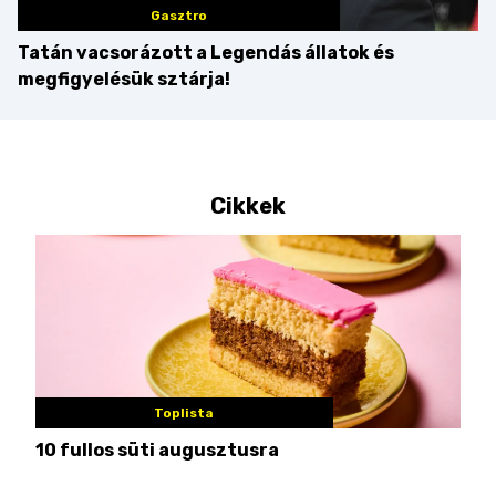
Gasztro
Tatán vacsorázott a Legendás állatok és
megfigyelésük sztárja!
Cikkek
Toplista
10 fullos süti augusztusra
Nem
me