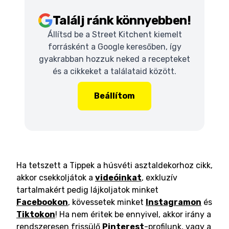
Találj ránk könnyebben!
Állítsd be a Street Kitchent kiemelt
forrásként a Google keresőben, így
gyakrabban hozzuk neked a recepteket
és a cikkeket a találataid között.
Beállítom
Ha tetszett a Tippek a húsvéti asztaldekorhoz cikk,
akkor csekkoljátok a
videóinkat
, exkluzív
tartalmakért pedig lájkoljatok minket
Facebookon
, kövessetek minket
Instagramon
és
Tiktokon
! Ha nem éritek be ennyivel, akkor irány a
rendszeresen frissülő
Pinterest
-profilunk, vagy a