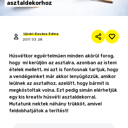
asztaldekorhoz
Ujvári-Kovács
Edina
2017. 03. 28.
Húsvétkor egyértelműen minden akörül forog,
hogy mi kerüljön az asztalra, azonban az isteni
ételek mellett, mi azt is fontosnak tartjuk, hogy
a vendégeinket már akkor lenyűgözzük, amikor
leülnek az asztalhoz, azelőtt, hogy bármit is
megkóstoltak volna. Ezt pedig simán elérhetjük
egy kis kreatív húsvéti asztaldekorral.
Mutatunk nektek néhány trükköt, amivel
feldobhatjátok a terítést!