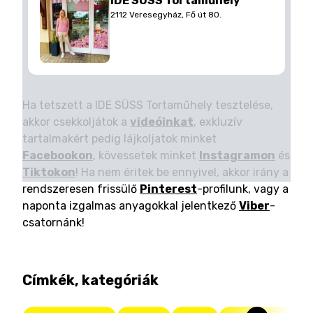
IDE SÜSS Tortaműhely
2112 Veresegyház, Fő út 80.
Ha tetszett a IDE SÜSS Tortaműhely tesztelése,
akkor csekkoljátok a
videóinkat
, exkluzív
tartalmakért pedig lájkoljatok minket
Facebookon
, kövessetek minket
Instagramon
és
Tiktokon
! Ha nem éritek be ennyivel, akkor irány a
rendszeresen frissülő
Pinterest
-profilunk, vagy a
naponta izgalmas anyagokkal jelentkező
Viber
-
csatornánk!
Címkék, kategóriák