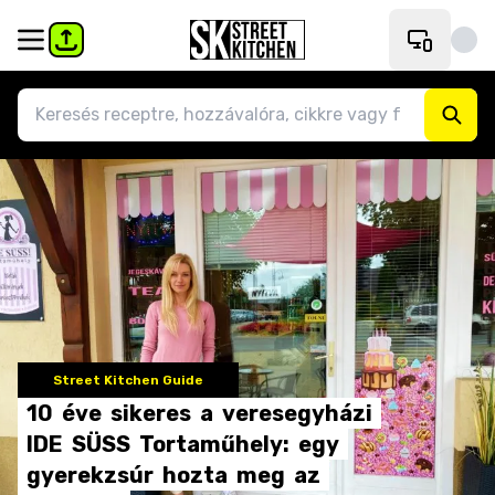
Street Kitchen Guide
10
éve
sikeres
a
veresegyházi
IDE
SÜSS
Tortaműhely:
egy
gyerekzsúr
hozta
meg
az