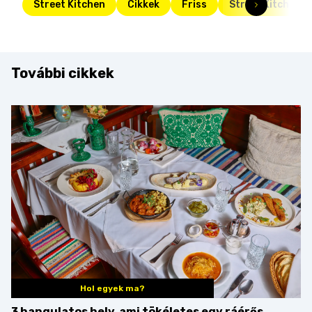
Street Kitchen
Cikkek
Friss
Street Kitchen G
További cikkek
Hol egyek ma?
3 hangulatos hely, ami tökéletes egy ráérős