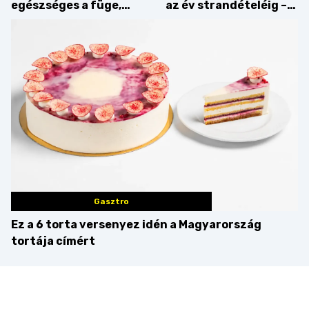
egészséges a füge,
az év strandételéig –
mint amilyennek
idén is felzabáltuk a
gondoljuk?
Balaton déli partját
Gasztro
Ez a 6 torta versenyez idén a Magyarország
tortája címért