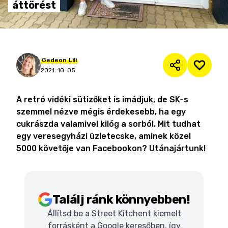
áttörést
Gedeon
Lili
2021. 10. 05.
A retró vidéki sütizőket is imádjuk, de SK-s
szemmel nézve mégis érdekesebb, ha egy
cukrászda valamivel kilóg a sorból. Mit tudhat
egy veresegyházi üzletecske, aminek közel
5000 követője van Facebookon? Utánajártunk!
Találj ránk könnyebben!
Állítsd be a Street Kitchent kiemelt
forrásként a Google keresőben, így