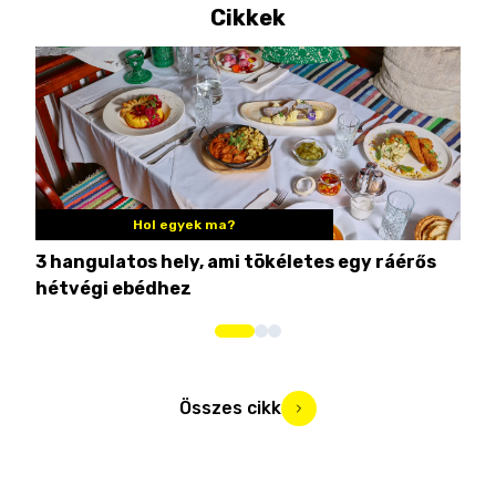
Cikkek
Hol egyek ma?
3 hangulatos hely, ami tökéletes egy ráérős
10 
hétvégi ebédhez
Összes cikk