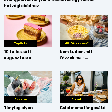
hétvégi ebédhez
Toplista
Mit főzzek ma?
10 fullos süti
Nem tudom, mit
augusztusra
főzzek ma –
Villámgyors menü
Gasztro
Cikkek
Tényleg olyan
Csipi mama lángosától