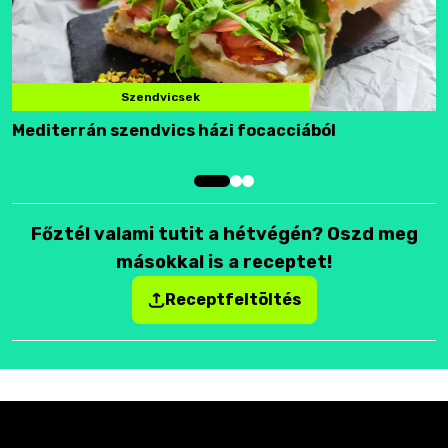
Szendvicsek
Mediterrán szendvics házi focacciából
F
Főztél valami tutit a hétvégén? Oszd meg
másokkal is a receptet!
Receptfeltöltés