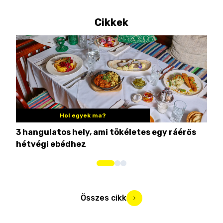
Cikkek
Hol egyek ma?
3 hangulatos hely, ami tökéletes egy ráérős
10 
hétvégi ebédhez
Összes cikk