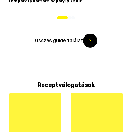
Temporary kortárs nápolyi pizzáit
Összes guide találat
Receptválogatások