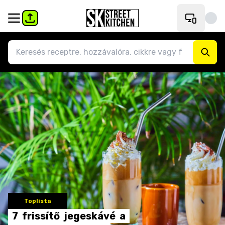
Toplista
7
frissítő
jegeskávé
a