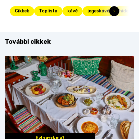
Cikkek
Toplista
kávé
jegeskávé
hideg
További cikkek
Hol egyek ma?