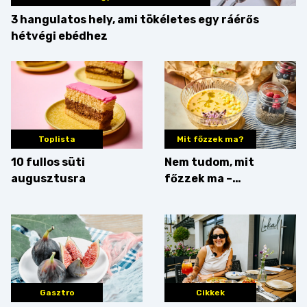
3 hangulatos hely, ami tökéletes egy ráérős
hétvégi ebédhez
Toplista
Mit főzzek ma?
10 fullos süti
Nem tudom, mit
augusztusra
főzzek ma –
Villámgyors menü
Gasztro
Cikkek