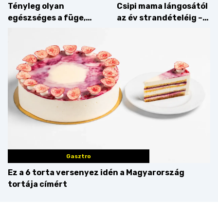
Tényleg olyan
Csipi mama lángosától
egészséges a füge,
az év strandételéig –
mint amilyennek
idén is felzabáltuk a
gondoljuk?
Balaton déli partját
Gasztro
Ez a 6 torta versenyez idén a Magyarország
tortája címért