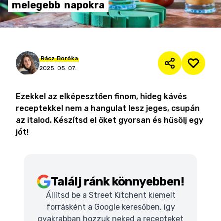
melegebb
napokra
Rácz
Boróka
2025. 05. 07.
Ezekkel az elképesztően finom, hideg kávés
receptekkel nem a hangulat lesz jeges, csupán
az italod. Készítsd el őket gyorsan és hűsölj egy
jót!
Találj ránk könnyebben!
Állítsd be a Street Kitchent kiemelt
forrásként a Google keresőben, így
gyakrabban hozzuk neked a recepteket