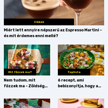
Cikkek
Miért lett ennyire népszerű az Espresso Martini –
és mit érdemes enni mellé?
Mit főzzek ma?
Toplista
Nem tudom, mit
6 recept, ami
főzzek ma – Zöldség
bebizonyítja, hogy a
minden mennyiségben
barack húsok mellé is
zseniális