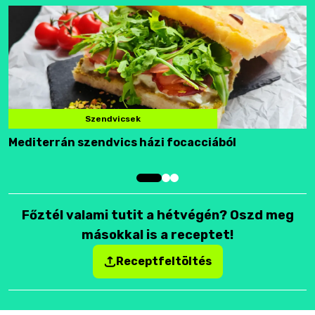
Szendvicsek
Mediterrán szendvics házi focacciából
F
Főztél valami tutit a hétvégén? Oszd meg
másokkal is a receptet!
Receptfeltöltés