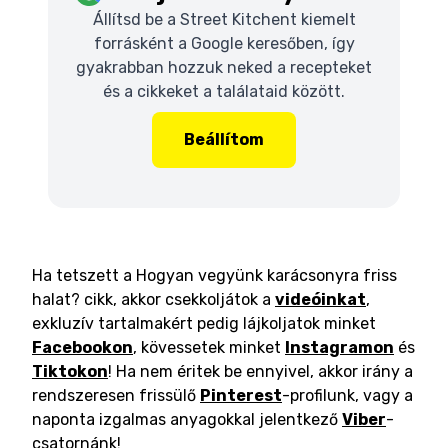
Állítsd be a Street Kitchent kiemelt
forrásként a Google keresőben, így
gyakrabban hozzuk neked a recepteket
és a cikkeket a találataid között.
Beállítom
Ha tetszett a Hogyan vegyünk karácsonyra friss
halat? cikk, akkor csekkoljátok a
videóinkat
,
exkluzív tartalmakért pedig lájkoljatok minket
Facebookon
, kövessetek minket
Instagramon
és
Tiktokon
! Ha nem éritek be ennyivel, akkor irány a
rendszeresen frissülő
Pinterest
-profilunk, vagy a
naponta izgalmas anyagokkal jelentkező
Viber
-
csatornánk!