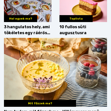
Hol egyek ma?
Toplista
3 hangulatos hely, ami
10 fullos süti
tökéletes egy ráérős
augusztusra
hétvégi ebédhez
Mit főzzek ma?