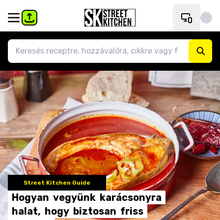
Street Kitchen Guide
Hogyan
vegyünk
karácsonyra
halat,
hogy
biztosan
friss