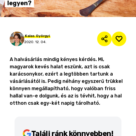
legyen?
Kalas
Györgyi
2020. 12. 04.
A halvásárlás mindig kényes kérdés. Mi,
magyarok kevés halat eszünk, azt is csak
karácsonykor, ezért a legtöbben tartunk a
vásárlásától is. Pedig néhány egyszerű trükkel
könnyen megállapítható, hogy valóban friss
hallal van-e dolgunk, és az is tévhit, hogy a hal
otthon csak egy-két napig tárolható.
Találj ránk könnyebben!