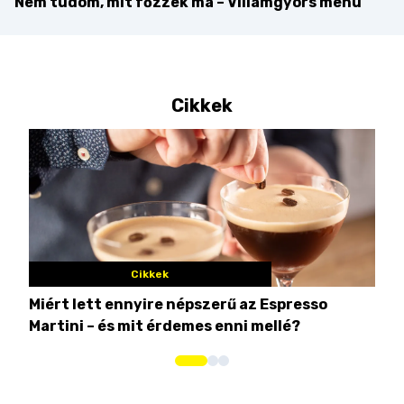
Nem tudom, mit főzzek ma – Villámgyors menü
Cikkek
Cikkek
Miért lett ennyire népszerű az Espresso
Nem
Martini – és mit érdemes enni mellé?
men