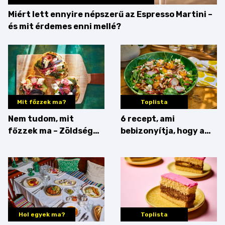
Miért lett ennyire népszerű az Espresso Martini –
és mit érdemes enni mellé?
Mit főzzek ma?
Toplista
Nem tudom, mit
6 recept, ami
főzzek ma – Zöldség
bebizonyítja, hogy a
minden mennyiségben
barack húsok mellé is
zseniális
Hol egyek ma?
Toplista