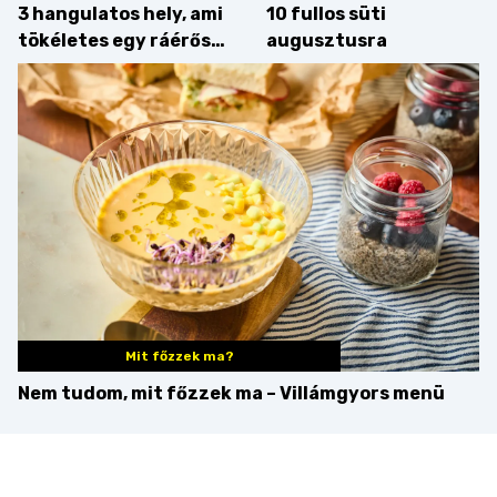
3 hangulatos hely, ami
10 fullos süti
tökéletes egy ráérős
augusztusra
hétvégi ebédhez
Mit főzzek ma?
Nem tudom, mit főzzek ma – Villámgyors menü