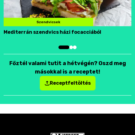
Szendvicsek
Mediterrán szendvics házi focacciából
F
Főztél valami tutit a hétvégén? Oszd meg
másokkal is a receptet!
Receptfeltöltés