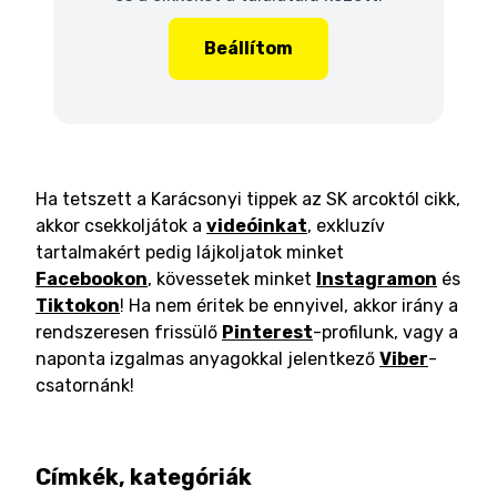
Beállítom
Ha tetszett a Karácsonyi tippek az SK arcoktól cikk,
akkor csekkoljátok a
videóinkat
, exkluzív
tartalmakért pedig lájkoljatok minket
Facebookon
, kövessetek minket
Instagramon
és
Tiktokon
! Ha nem éritek be ennyivel, akkor irány a
rendszeresen frissülő
Pinterest
-profilunk, vagy a
naponta izgalmas anyagokkal jelentkező
Viber
-
csatornánk!
Címkék, kategóriák