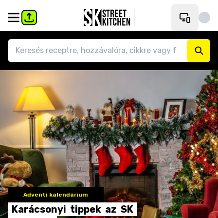
Adventi kalendárium
Karácsonyi
tippek
az
SK