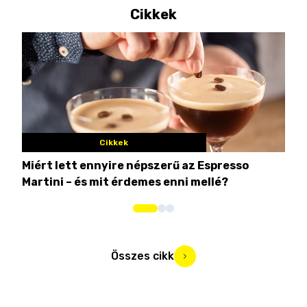
Cikkek
Cikkek
Miért lett ennyire népszerű az Espresso
Nem
Martini – és mit érdemes enni mellé?
men
Összes cikk