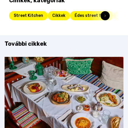
Címkék, kategóriák
Street Kitchen
Cikkek
Édes street food
Fris
További cikkek