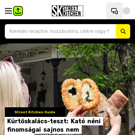
Street Kitchen Guide
Kürtőskalács-teszt:
Kató
néni
finomságai
sajnos
nem