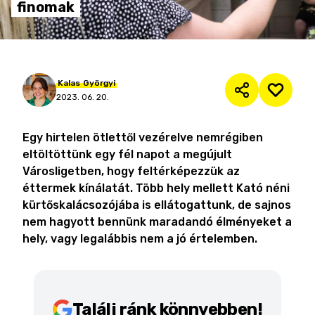
finomak
Kalas
Györgyi
2023. 06. 20.
Egy hirtelen ötlettől vezérelve nemrégiben
eltöltöttünk egy fél napot a megújult
Városligetben, hogy feltérképezzük az
éttermek kínálatát. Több hely mellett Kató néni
kürtőskalácsozójába is ellátogattunk, de sajnos
nem hagyott bennünk maradandó élményeket a
hely, vagy legalábbis nem a jó értelemben.
Találj ránk könnyebben!