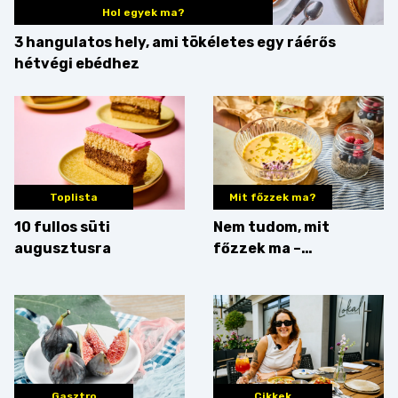
Hol egyek ma?
3 hangulatos hely, ami tökéletes egy ráérős
hétvégi ebédhez
Toplista
Mit főzzek ma?
10 fullos süti
Nem tudom, mit
augusztusra
főzzek ma –
Villámgyors menü
Gasztro
Cikkek