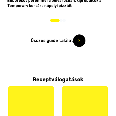
Buborékos peremmel a belvárosban: kipróbáltuk a
Temporary kortárs nápolyi pizzáit
Összes guide találat
Receptválogatások