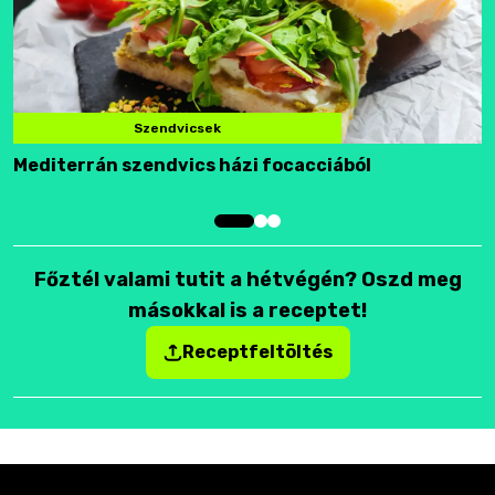
Szendvicsek
Mediterrán szendvics házi focacciából
F
Főztél valami tutit a hétvégén? Oszd meg
másokkal is a receptet!
Receptfeltöltés