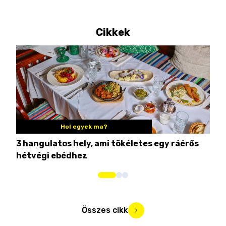
Cikkek
Hol egyek ma?
3 hangulatos hely, ami tökéletes egy ráérős
10 
hétvégi ebédhez
Összes cikk