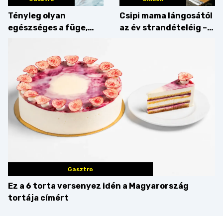
Tényleg olyan
Csipi mama lángosától
egészséges a füge,
az év strandételéig –
mint amilyennek
idén is felzabáltuk a
gondoljuk?
Balaton déli partját
Gasztro
Ez a 6 torta versenyez idén a Magyarország
tortája címért