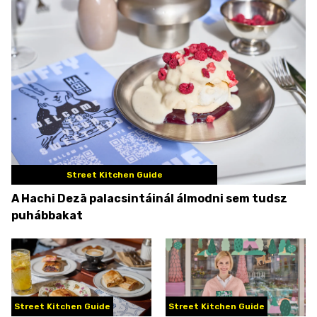
Street Kitchen Guide
A Hachi Dezā palacsintáinál álmodni sem tudsz
puhábbakat
Street Kitchen Guide
Street Kitchen Guide