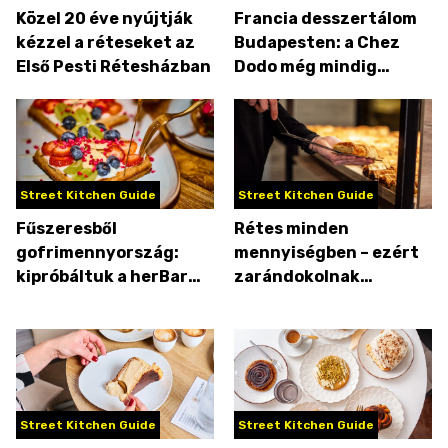
Közel 20 éve nyújtják
Francia desszertálom
kézzel a réteseket az
Budapesten: a Chez
Első Pesti Rétesházban
Dodo még mindig
verhetetlen
Street Kitchen Guide
Street Kitchen Guide
Fűszeresből
Rétes minden
gofrimennyország:
mennyiségben – ezért
kipróbáltuk a herBar
zarándokolnak
gluténmentes gofrijait
Szegedre a Hatos
Réteshez
Street Kitchen Guide
Street Kitchen Guide