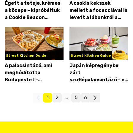
Égett a teteje, krémes
A csokis kekszek
a közepe – kipróbáltuk
mellett a focacciával is
a Cookie Beacon
levett a lábunkról a
sajttortáit
dunaújvárosi Kekszi
Cookies
Street Kitchen Guide
Street Kitchen Guide
A palacsintázó, ami
Japán képregénybe
meghódította
zárt
Budapestet –
szuflépalacsintázó – ez
megnéztük, mit tud a
a 2D Beloved Café
Fluffy & Me
1
2
...
5
6