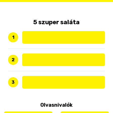
5 szuper saláta
1
2
3
Olvasnivalók