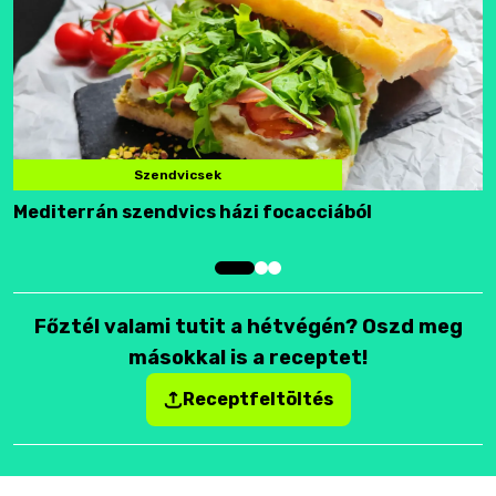
Szendvicsek
Mediterrán szendvics házi focacciából
F
Főztél valami tutit a hétvégén? Oszd meg
másokkal is a receptet!
Receptfeltöltés