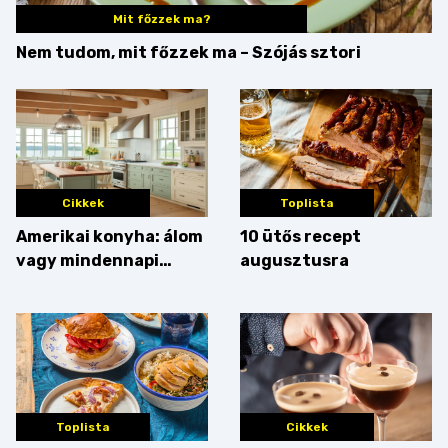
Mit főzzek ma?
Nem tudom, mit főzzek ma – Szójás sztori
Cikkek
Toplista
Amerikai konyha: álom
10 ütős recept
vagy mindennapi
augusztusra
bosszúság? Mutatjuk
az érveket
Toplista
Cikkek