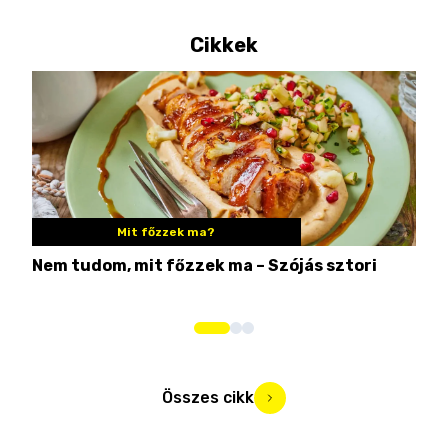
Cikkek
Mit főzzek ma?
Nem tudom, mit főzzek ma – Szójás sztori
Ame
bos
Összes cikk