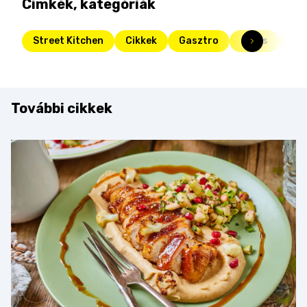
Címkék, kategóriák
Street Kitchen
Cikkek
Gasztro
sütés
gyo
További cikkek