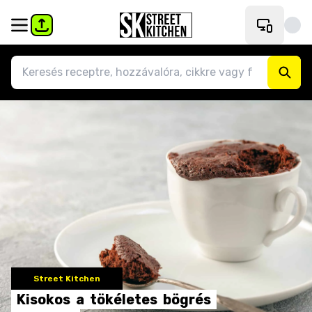
Street Kitchen
Kisokos
a
tökéletes
bögrés