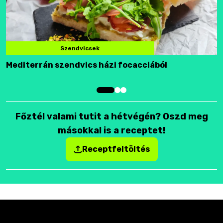
Szendvicsek
Mediterrán szendvics házi focacciából
F
Főztél valami tutit a hétvégén? Oszd meg
másokkal is a receptet!
Receptfeltöltés