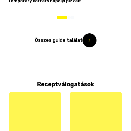
Temporary kortárs nápolyi pizzáit
Összes guide találat
Receptválogatások