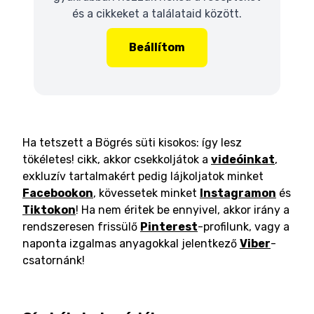
és a cikkeket a találataid között.
Beállítom
Ha tetszett a Bögrés süti kisokos: így lesz
tökéletes! cikk, akkor csekkoljátok a
videóinkat
,
exkluzív tartalmakért pedig lájkoljatok minket
Facebookon
, kövessetek minket
Instagramon
és
Tiktokon
! Ha nem éritek be ennyivel, akkor irány a
rendszeresen frissülő
Pinterest
-profilunk, vagy a
naponta izgalmas anyagokkal jelentkező
Viber
-
csatornánk!