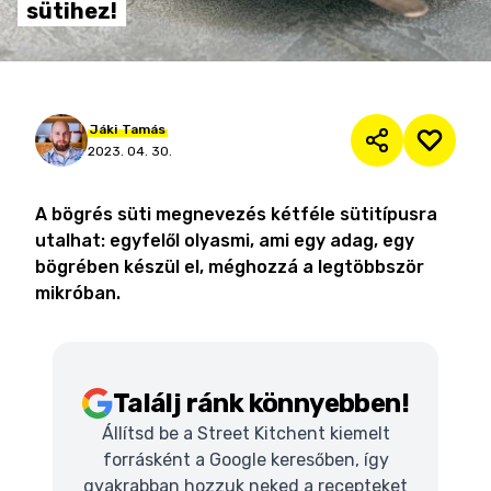
sütihez!
Jáki
Tamás
2023. 04. 30.
A bögrés süti megnevezés kétféle sütitípusra
utalhat: egyfelől olyasmi, ami egy adag, egy
bögrében készül el, méghozzá a legtöbbször
mikróban.
Találj ránk könnyebben!
Állítsd be a Street Kitchent kiemelt
forrásként a Google keresőben, így
gyakrabban hozzuk neked a recepteket