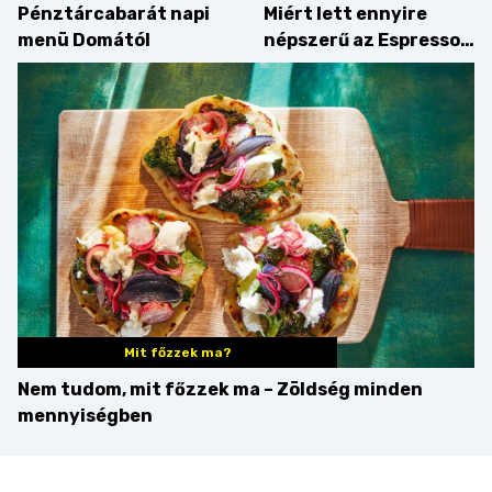
Pénztárcabarát napi
Miért lett ennyire
menü Domától
népszerű az Espresso
Martini – és mit
érdemes enni mellé?
Mit főzzek ma?
Nem tudom, mit főzzek ma – Zöldség minden
mennyiségben