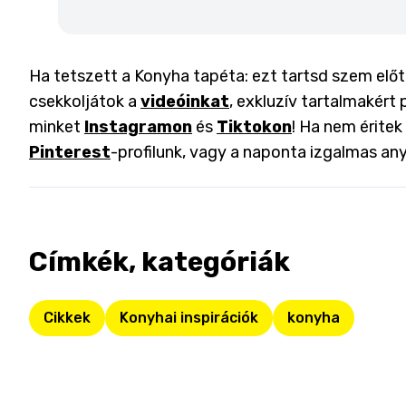
Ha tetszett a Konyha tapéta: ezt tartsd szem előtt,
csekkoljátok a
videóinkat
, exkluzív tartalmakért 
minket
Instagramon
és
Tiktokon
! Ha nem éritek
Pinterest
-profilunk, vagy a naponta izgalmas an
Címkék, kategóriák
Cikkek
Konyhai inspirációk
konyha