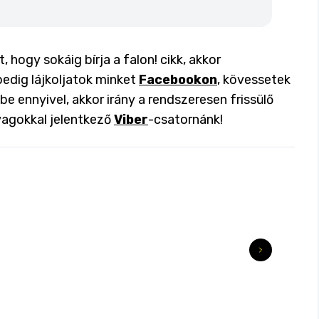
 hogy sokáig bírja a falon! cikk, akkor
pedig lájkoljatok minket
Facebookon
, kövessetek
 be ennyivel, akkor irány a rendszeresen frissülő
yagokkal jelentkező
Viber
-csatornánk!