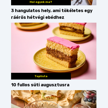
Hol egyek ma?
3 hangulatos hely, ami tökéletes egy
ráérős hétvégi ebédhez
Toplista
10 fullos süti augusztusra