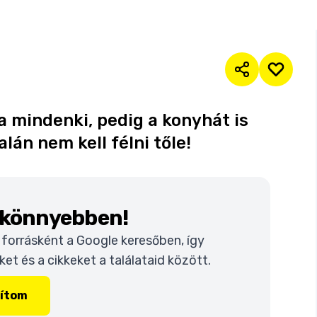
 mindenki, pedig a konyhát is
lán nem kell félni tőle!
k könnyebben!
t forrásként a Google keresőben, így
t és a cikkeket a találataid között.
lítom