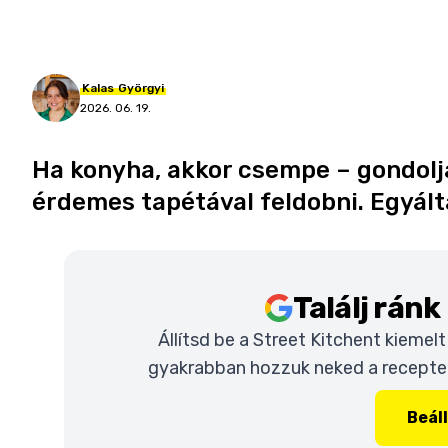
Kalas
Györgyi
2026. 06. 19.
Ha konyha, akkor csempe – gondolja
érdemes tapétával feldobni. Egyálta
Találj rán
Állítsd be a Street Kitchent kiemel
gyakrabban hozzuk neked a recepteke
Beál