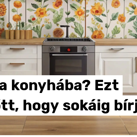
a
konyhába?
Ezt
tt,
hogy
sokáig
bír