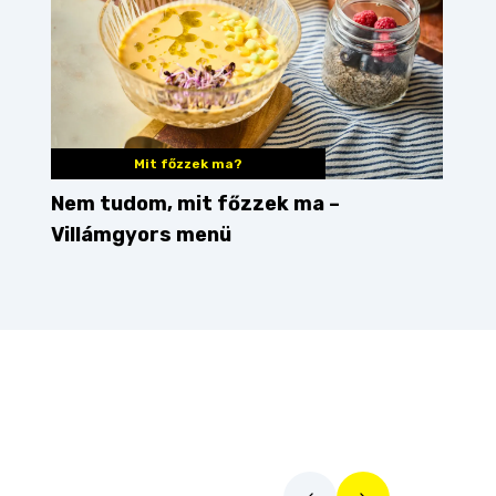
Mit főzzek ma?
Nem tudom, mit főzzek ma –
Villámgyors menü