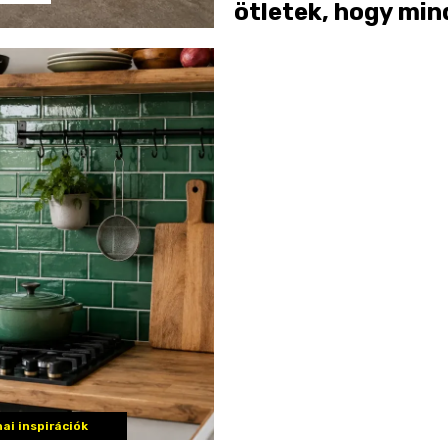
ötletek, hogy mi
centimétert kihas
ai inspirációk