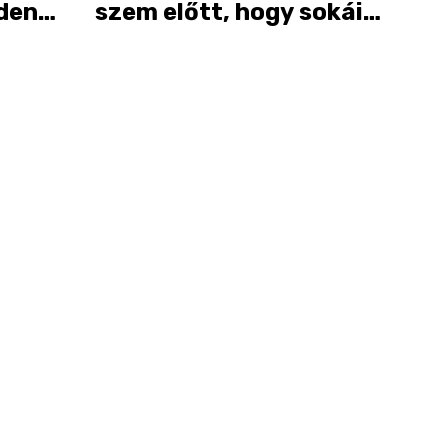
nden
szem előtt, hogy sokáig
ználj
bírja!