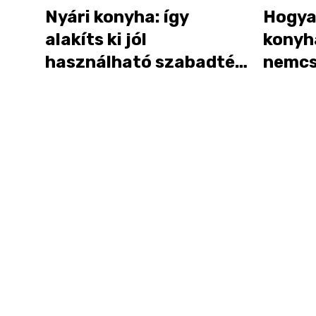
Nyári konyha: így
Hogya
alakíts ki jól
konyh
használható szabadtéri
nemcs
főzőhelyet otthon
prakti