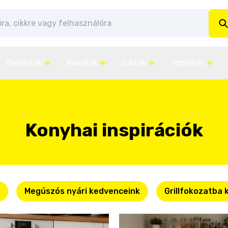
Receptek
Rovatok
Cikkek
Toplisták
Konyhai inspirációk
Megúszós nyári kedvenceink
Grillfokozatba 