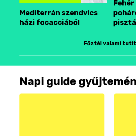
Fehér 
Mediterrán szendvics
pohár
házi focacciából
pisztá
Főztél valami tuti
Napi guide gyűjtemé