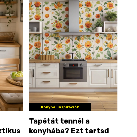
Konyhai inspirációk
Tapétát tennél a
ktikus
konyhába? Ezt tartsd