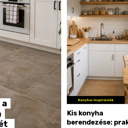
Konyhai inspirációk
a
a
Kis konyha
berendezése: pra
ét