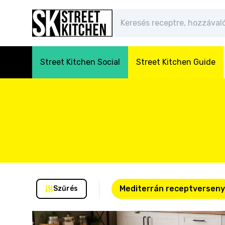
Street Kitchen Social
Street Kitchen Guide
Mediterrán receptverseny
Szűrés