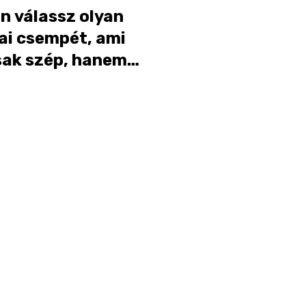
n válassz olyan
ai csempét, ami
ak szép, hanem
kus is?