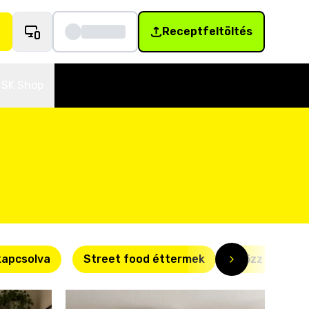
Receptfeltöltés
SK Shop
kapcsolva
Street food éttermek
Főzz okosan!