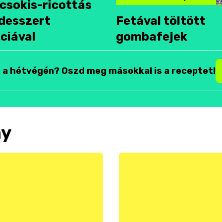
csokis-ricottás
desszert
Fetával töltött
ciával
gombafejek
t a hétvégén? Oszd meg másokkal is a receptet!
ny