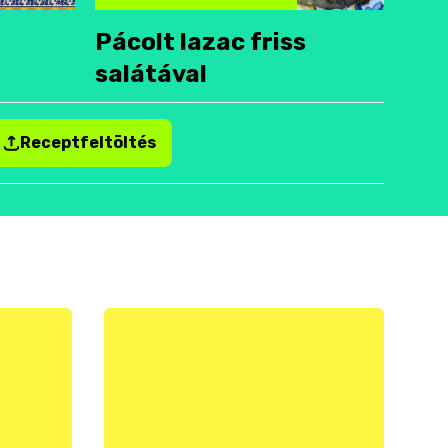
Pácolt lazac friss
salátával
Receptfeltöltés