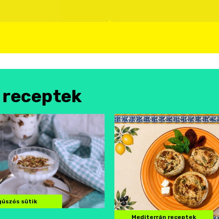
l receptek
úszós sütik
Mediterrán receptek