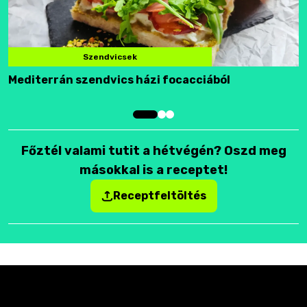
Szendvicsek
Mediterrán szendvics házi focacciából
F
Főztél valami tutit a hétvégén? Oszd meg
másokkal is a receptet!
Receptfeltöltés