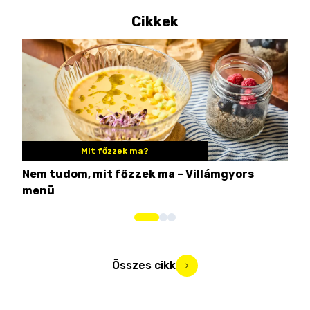
Cikkek
Mit főzzek ma?
Nem tudom, mit főzzek ma – Villámgyors
Tén
menü
ami
Összes cikk