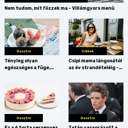
Nem tudom, mit főzzek ma – Villámgyors menü
Gasztro
Cikkek
Tényleg olyan
Csipi mama lángosától
egészséges a füge,
az év strandételéig –
mint amilyennek
idén is felzabáltuk a
gondoljuk?
Balaton déli partját
Gasztro
Gasztro
Ez a 6 torta versenyez
Tatán vacsorázott a