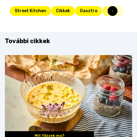
Street Kitchen
Cikkek
Gasztro
Friss
kon
További cikkek
Mit főzzek ma?