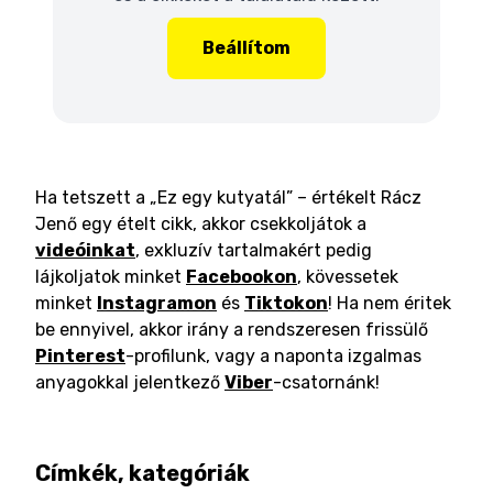
Beállítom
Ha tetszett a „Ez egy kutyatál” – értékelt Rácz
Jenő egy ételt cikk, akkor csekkoljátok a
videóinkat
, exkluzív tartalmakért pedig
lájkoljatok minket
Facebookon
, kövessetek
minket
Instagramon
és
Tiktokon
! Ha nem éritek
be ennyivel, akkor irány a rendszeresen frissülő
Pinterest
-profilunk, vagy a naponta izgalmas
anyagokkal jelentkező
Viber
-csatornánk!
Címkék, kategóriák