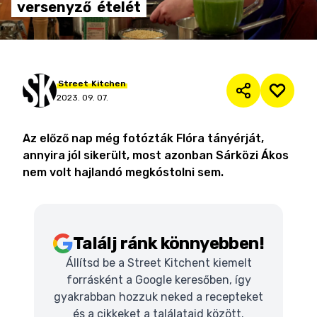
versenyző
ételét
Street
Kitchen
2023. 09. 07.
Az előző nap még fotózták Flóra tányérját,
annyira jól sikerült, most azonban Sárközi Ákos
nem volt hajlandó megkóstolni sem.
Találj ránk könnyebben!
Állítsd be a Street Kitchent kiemelt
forrásként a Google keresőben, így
gyakrabban hozzuk neked a recepteket
és a cikkeket a találataid között.