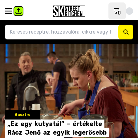
Gasztro
„Ez
egy
kutyatál”
–
értékelte
Rácz
Jenő
az
egyik
legerősebb