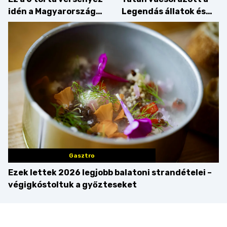
idén a Magyarország
Legendás állatok és
tortája címért
megfigyelésük sztárja!
Gasztro
Ezek lettek 2026 legjobb balatoni strandételei –
végigkóstoltuk a győzteseket