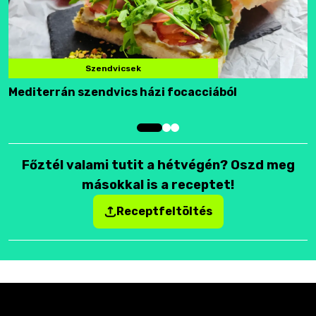
Szendvicsek
Mediterrán szendvics házi focacciából
F
Főztél valami tutit a hétvégén? Oszd meg
másokkal is a receptet!
Receptfeltöltés