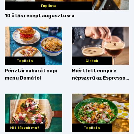
Toplista
10 ütős recept augusztusra
Toplista
Cikkek
Pénztárcabarát napi
Miért lett ennyire
menü Domától
népszerű az Espresso
Martini – és mit
érdemes enni mellé?
Mit főzzek ma?
Toplista