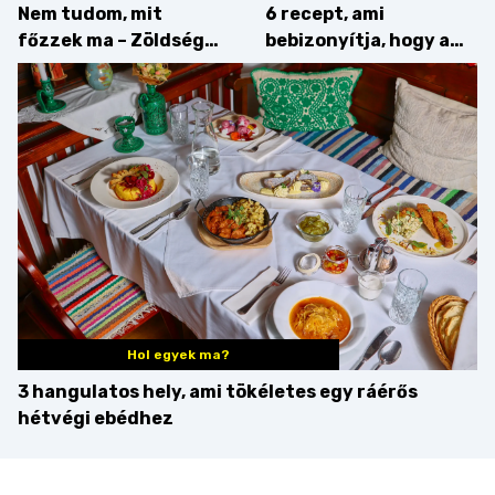
Nem tudom, mit
6 recept, ami
főzzek ma – Zöldség
bebizonyítja, hogy a
minden mennyiségben
barack húsok mellé is
zseniális
Hol egyek ma?
3 hangulatos hely, ami tökéletes egy ráérős
hétvégi ebédhez