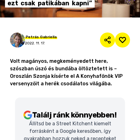
ezt
csak
patikában
kapni”
Petrás
Gabriella
2022. 11. 17.
Volt magányos, megkeményedett here,
szószban úszó és bundába öltöztetett is –
Oroszlán Szonja kísérte el A Konyhafőnök VIP
versenyzőit a herék csodálatos világába.
Találj ránk könnyebben!
Állítsd be a Street Kitchent kiemelt
forrásként a Google keresőben, így
gyakrabban hozzuk neked a recepteket