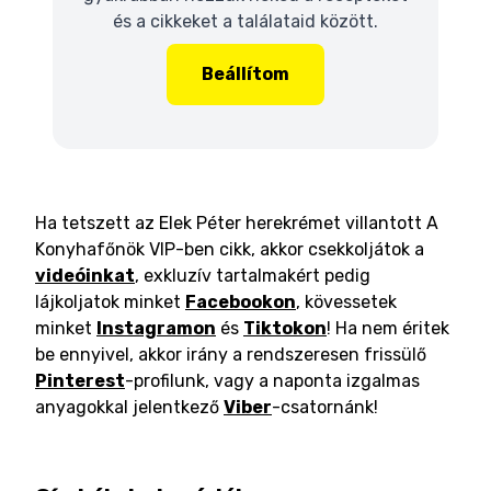
és a cikkeket a találataid között.
Beállítom
Ha tetszett az Elek Péter herekrémet villantott A
Konyhafőnök VIP-ben cikk, akkor csekkoljátok a
videóinkat
, exkluzív tartalmakért pedig
lájkoljatok minket
Facebookon
, kövessetek
minket
Instagramon
és
Tiktokon
! Ha nem éritek
be ennyivel, akkor irány a rendszeresen frissülő
Pinterest
-profilunk, vagy a naponta izgalmas
anyagokkal jelentkező
Viber
-csatornánk!