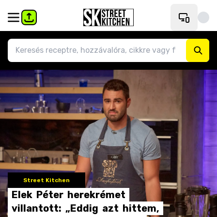
Street Kitchen
Elek
Péter
herekrémet
villantott:
„Eddig
azt
hittem,