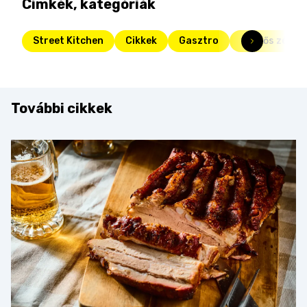
Címkék, kategóriák
Street Kitchen
Cikkek
Gasztro
fördős zé
További cikkek