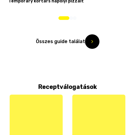
Temporary kortárs nápolyi pizzáit
Összes guide találat
Receptválogatások