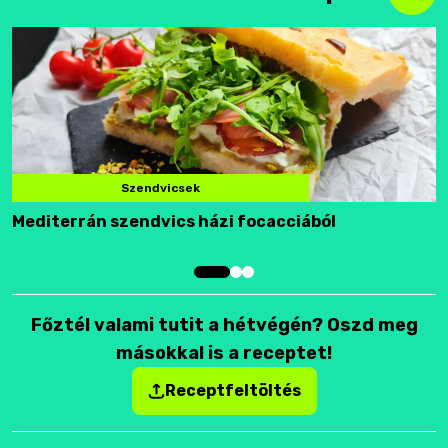
Szendvicsek
Mediterrán szendvics házi focacciából
F
Főztél valami tutit a hétvégén? Oszd meg
másokkal is a receptet!
Receptfeltöltés