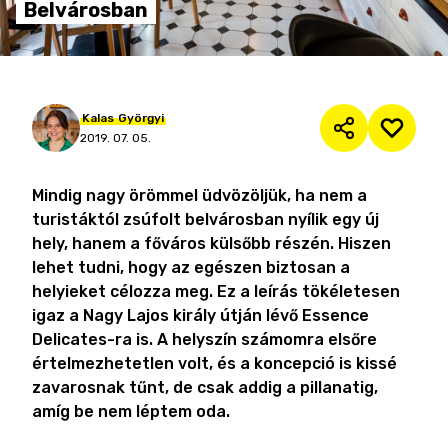
Belvárosban
Kalas
Györgyi
2019. 07. 05.
Mindig nagy örömmel üdvözöljük, ha nem a
turistáktól zsúfolt belvárosban nyílik egy új
hely, hanem a főváros külsőbb részén. Hiszen
lehet tudni, hogy az egészen biztosan a
helyieket célozza meg. Ez a leírás tökéletesen
igaz a Nagy Lajos király útján lévő Essence
Delicates-ra is. A helyszín számomra elsőre
értelmezhetetlen volt, és a koncepció is kissé
zavarosnak tűnt, de csak addig a pillanatig,
amíg be nem léptem oda.