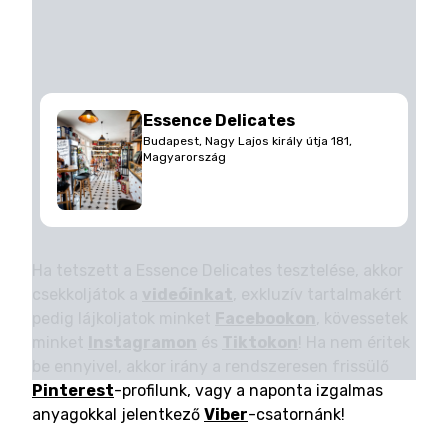
Essence Delicates
Budapest, Nagy Lajos király útja 181,
Magyarország
Ha tetszett a Essence Delicates tesztelése, akkor
csekkoljátok a
videóinkat
, exkluzív tartalmakért
pedig lájkoljatok minket
Facebookon
, kövessetek
minket
Instagramon
és
Tiktokon
! Ha nem éritek
be ennyivel, akkor irány a rendszeresen frissülő
Pinterest
-profilunk, vagy a naponta izgalmas
anyagokkal jelentkező
Viber
-csatornánk!