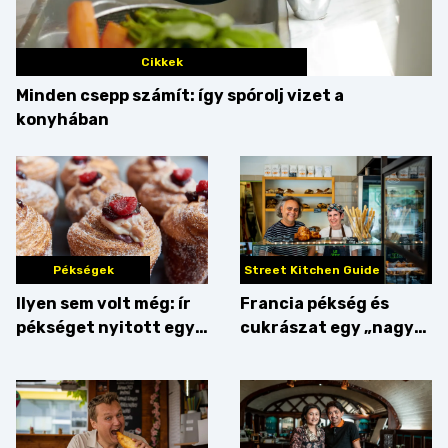
Cikkek
Minden csepp számít: így spórolj vizet a
konyhában
Pékségek
Street Kitchen Guide
Ilyen sem volt még: ír
Francia pékség és
pékséget nyitott egy
cukrászat egy „nagy
Dublinból hazatért pár
csipetnyi” empátiával