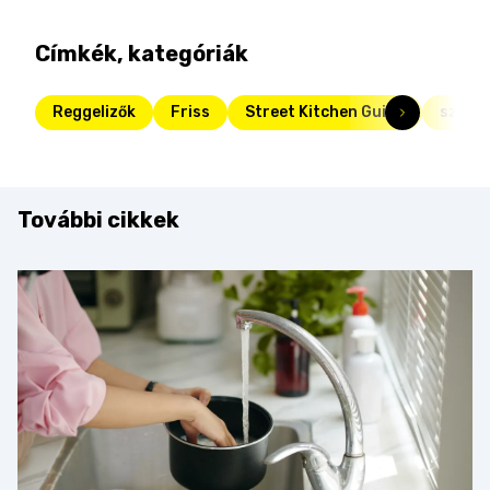
Címkék, kategóriák
Reggelizők
Friss
Street Kitchen Guide
szend
További cikkek