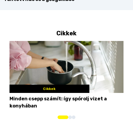
Cikkek
Cikkek
Minden csepp számít: így spórolj vizet a
Nem
konyhában
kim