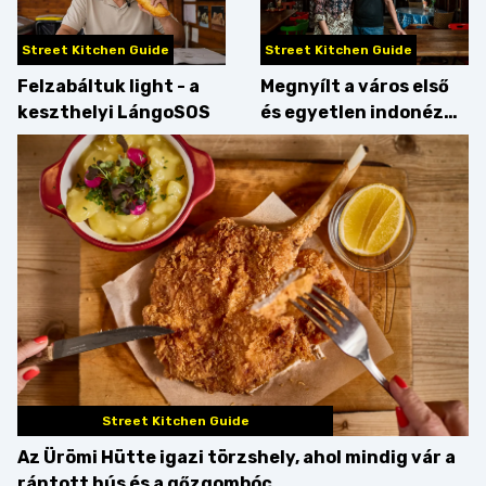
Street Kitchen Guide
Street Kitchen Guide
Felzabáltuk light - a
Megnyílt a város első
keszthelyi LángoSOS
és egyetlen indonéz
étterme a Kolosy
téren, mi pedig
kipróbáltuk!
Street Kitchen Guide
Az Ürömi Hütte igazi törzshely, ahol mindig vár a
rántott hús és a gőzgombóc