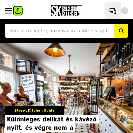
Street Kitchen Guide
Különleges
delikát
és
kávézó
nyílt,
és
végre
nem
a