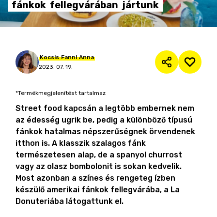
fánkok
fellegvárában
jártunk
Kocsis
Fanni
Anna
2023. 07. 19.
*Termékmegjelenítést tartalmaz
Street food kapcsán a legtöbb embernek nem
az édesség ugrik be, pedig a különböző típusú
fánkok hatalmas népszerűségnek örvendenek
itthon is. A klasszik szalagos fánk
természetesen alap, de a spanyol churrost
vagy az olasz bombolonit is sokan kedvelik.
Most azonban a színes és rengeteg ízben
készülő amerikai fánkok fellegvárába, a La
Donuteriába látogattunk el.