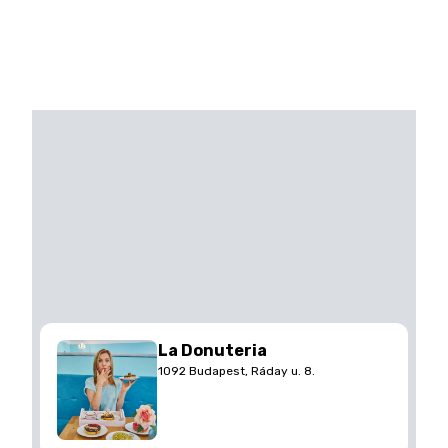
La Donuteria
1092 Budapest, Ráday u. 8.