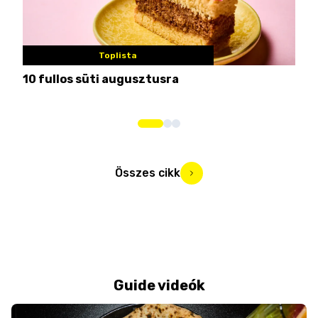
Toplista
10 fullos süti augusztusra
Nem
me
Összes cikk
Guide videók