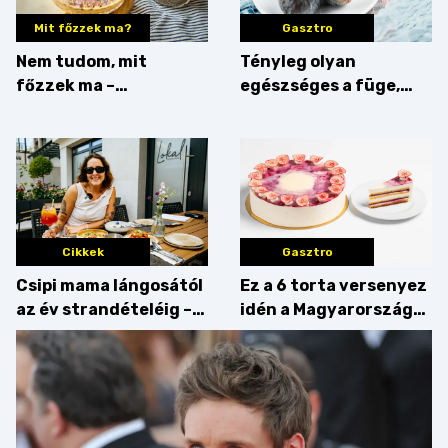
Mit főzzek ma?
Gasztro
Nem tudom, mit
Tényleg olyan
főzzek ma –
egészséges a füge,
Villámgyors menü
mint amilyennek
gondoljuk?
Cikkek
Gasztro
Csipi mama lángosától
Ez a 6 torta versenyez
az év strandételéig –
idén a Magyarország
idén is felzabáltuk a
tortája címért
Balaton déli partját