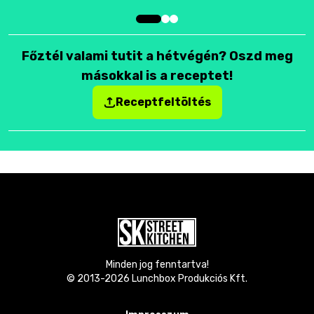
Főztél valami tutit a hétvégén? Oszd meg
másokkal is a receptet!
Receptfeltöltés
Minden jog fenntartva!
© 2013-
2026
Lunchbox Produkciós Kft.