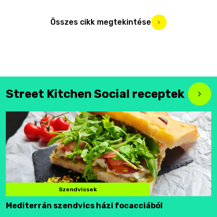
Összes cikk megtekintése
Street Kitchen Social receptek
Szendvicsek
Mediterrán szendvics házi focacciából
F