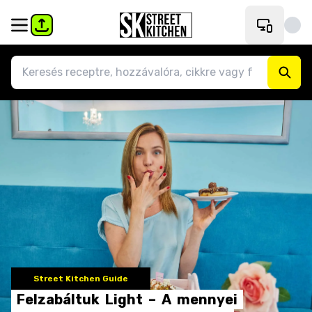
Street Kitchen Guide
Felzabáltuk
Light
–
A
mennyei