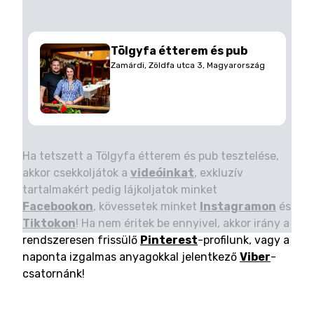
Tölgyfa étterem és pub
Zamárdi, Zöldfa utca 3, Magyarország
Ha tetszett a Tölgyfa étterem és pub tesztelése,
akkor csekkoljátok a
videóinkat
, exkluzív
tartalmakért pedig lájkoljatok minket
Facebookon
, kövessetek minket
Instagramon
és
Tiktokon
! Ha nem éritek be ennyivel, akkor irány a
rendszeresen frissülő
Pinterest
-profilunk, vagy a
naponta izgalmas anyagokkal jelentkező
Viber
-
csatornánk!