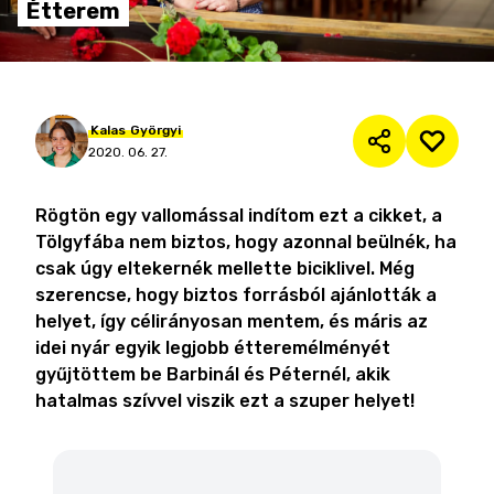
Étterem
Kalas
Györgyi
2020. 06. 27.
Rögtön egy vallomással indítom ezt a cikket, a
Tölgyfába nem biztos, hogy azonnal beülnék, ha
csak úgy eltekernék mellette biciklivel. Még
szerencse, hogy biztos forrásból ajánlották a
helyet, így célirányosan mentem, és máris az
idei nyár egyik legjobb étteremélményét
gyűjtöttem be Barbinál és Péternél, akik
hatalmas szívvel viszik ezt a szuper helyet!