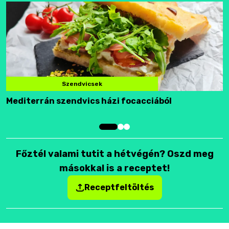
Szendvicsek
Mediterrán szendvics házi focacciából
F
Főztél valami tutit a hétvégén? Oszd meg
másokkal is a receptet!
Receptfeltöltés