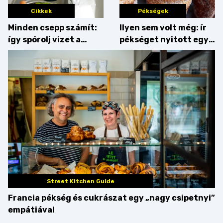
Cikkek
Pékségek
Minden csepp számít:
Ilyen sem volt még: ír
így spórolj vizet a
pékséget nyitott egy
konyhában
Dublinból hazatért pár
Street Kitchen Guide
Francia pékség és cukrászat egy „nagy csipetnyi”
empátiával