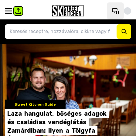
Street Kitchen Guide
Laza
hangulat,
bőséges
adagok
és
családias
vendéglátás
Zamárdiban:
ilyen
a
Tölgyfa