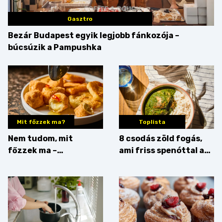
Gasztro
Bezár Budapest egyik legjobb fánkozója –
búcsúzik a Pampushka
Mit főzzek ma?
Toplista
Nem tudom, mit
8 csodás zöld fogás,
főzzek ma –
ami friss spenóttal az
Főszerepben a
igazi
camembert