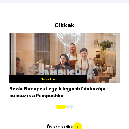
Cikkek
Gasztro
Bezár Budapest egyik legjobb fánkozója –
Nem
búcsúzik a Pampushka
ca
Összes cikk