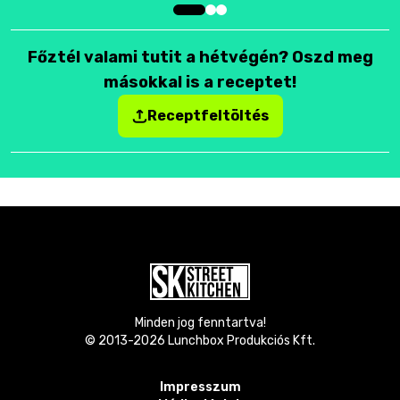
Főztél valami tutit a hétvégén? Oszd meg
másokkal is a receptet!
Receptfeltöltés
Minden jog fenntartva!
© 2013-
2026
Lunchbox Produkciós Kft.
Impresszum