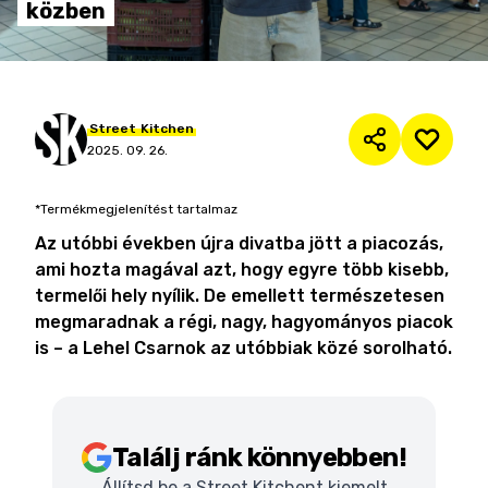
közben
Street
Kitchen
2025. 09. 26.
*Termékmegjelenítést tartalmaz
Az utóbbi években újra divatba jött a piacozás,
ami hozta magával azt, hogy egyre több kisebb,
termelői hely nyílik. De emellett természetesen
megmaradnak a régi, nagy, hagyományos piacok
is – a Lehel Csarnok az utóbbiak közé sorolható.
Találj ránk könnyebben!
Állítsd be a Street Kitchent kiemelt