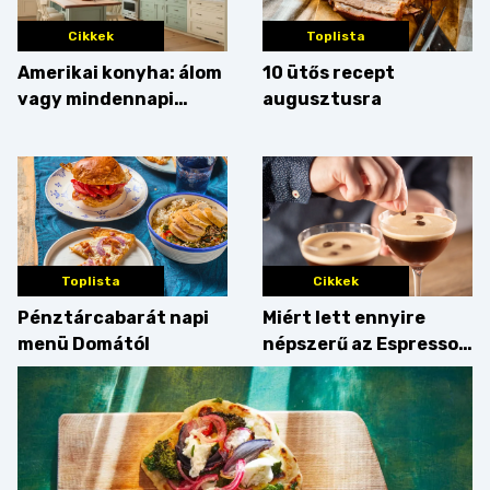
Cikkek
Toplista
Amerikai konyha: álom
10 ütős recept
vagy mindennapi
augusztusra
bosszúság? Mutatjuk
az érveket
Toplista
Cikkek
Pénztárcabarát napi
Miért lett ennyire
menü Domától
népszerű az Espresso
Martini – és mit
érdemes enni mellé?