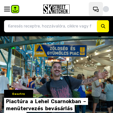
Gasztro
Piactúra
a
Lehel
Csarnokban
–
menütervezés
bevásárlás