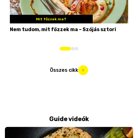
Mit főzzek ma?
Nem tudom, mit főzzek ma – Szójás sztori
Ame
bos
Összes cikk
Guide videók