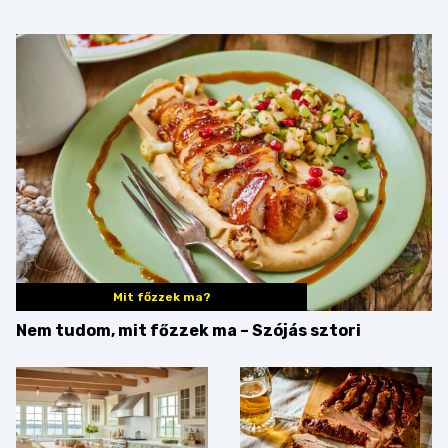
Mit főzzek ma?
Nem tudom, mit főzzek ma – Szójás sztori