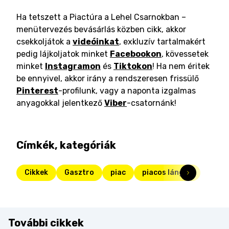
Ha tetszett a Piactúra a Lehel Csarnokban –
menütervezés bevásárlás közben cikk, akkor
csekkoljátok a
videóinkat
, exkluzív tartalmakért
pedig lájkoljatok minket
Facebookon
, kövessetek
minket
Instagramon
és
Tiktokon
! Ha nem éritek
be ennyivel, akkor irány a rendszeresen frissülő
Pinterest
-profilunk, vagy a naponta izgalmas
anyagokkal jelentkező
Viber
-csatornánk!
Címkék, kategóriák
Cikkek
Gasztro
piac
piacos lángos
További cikkek