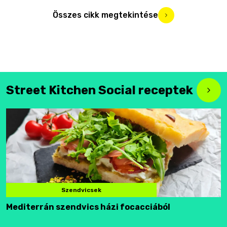
Összes cikk megtekintése
Street Kitchen Social receptek
Szendvicsek
Mediterrán szendvics házi focacciából
F