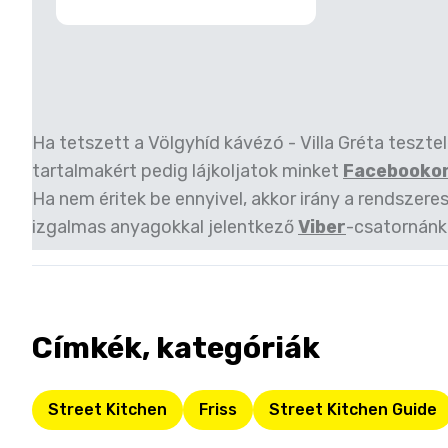
Ha tetszett a Völgyhíd kávézó - Villa Gréta teszte
tartalmakért pedig lájkoljatok minket
Facebooko
Ha nem éritek be ennyivel, akkor irány a rendszeres
izgalmas anyagokkal jelentkező
Viber
-csatornánk
Címkék, kategóriák
Street Kitchen
Friss
Street Kitchen Guide