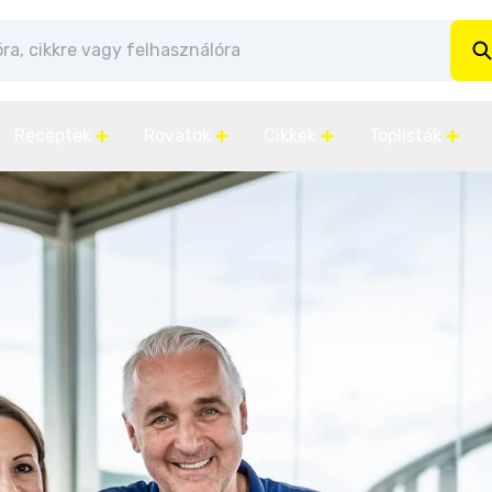
Receptek
Rovatok
Cikkek
Toplisták