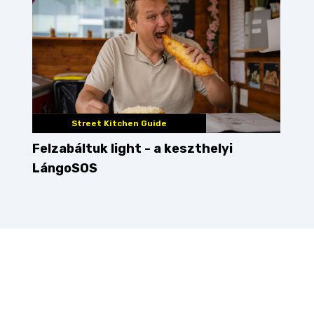
Street Kitchen Guide
Felzabáltuk light - a keszthelyi
LángoSOS