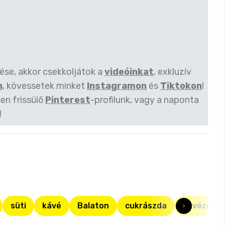
lése, akkor csekkoljátok a
videóinkat
, exkluzív
n
, kövessetek minket
Instagramon
és
Tiktokon
!
en frissülő
Pinterest
-profilunk, vagy a naponta
!
süti
kávé
Balaton
cukrászda
kávézó