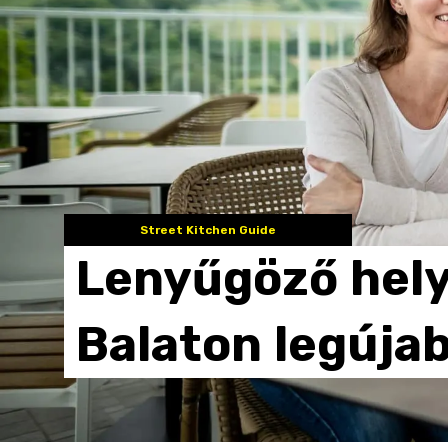
Street Kitchen Guide
Lenyűgöző
hel
Balaton
legúja