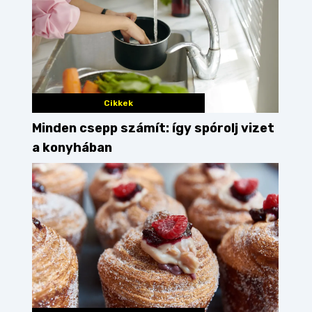
Cikkek
Minden csepp számít: így spórolj vizet
a konyhában
kőröshegy