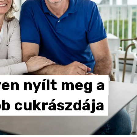
yen
nyílt
meg
a
bb
cukrászdája