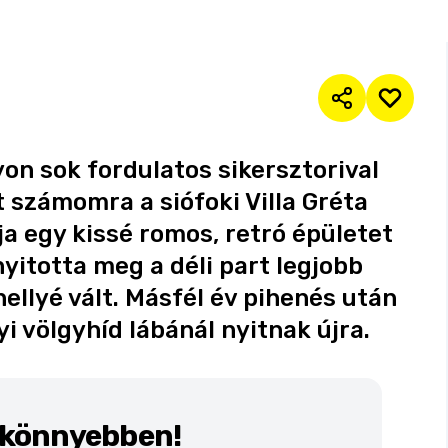
n sok fordulatos sikersztorival
t számomra a siófoki Villa Gréta
ja egy kissé romos, retró épületet
 nyitotta meg a déli part legjobb
llyé vált. Másfél év pihenés után
i völgyhíd lábánál nyitnak újra.
k könnyebben!