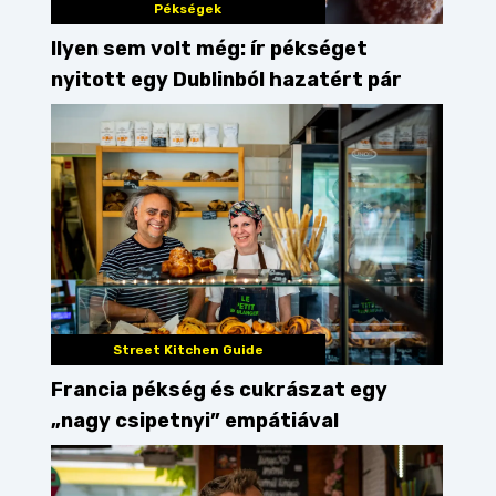
Pékségek
Ilyen sem volt még: ír pékséget
nyitott egy Dublinból hazatért pár
Street Kitchen Guide
Francia pékség és cukrászat egy
„nagy csipetnyi” empátiával