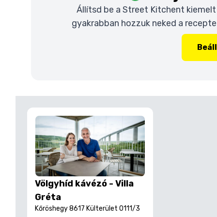
Állítsd be a Street Kitchent kiemel
gyakrabban hozzuk neked a recepteke
Beál
Völgyhíd kávézó - Villa
Gréta
Kőröshegy 8617 Külterület 0111/3