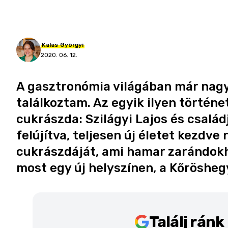
Kalas
Györgyi
2020. 06. 12.
A gasztronómia világában már nagyo
találkoztam. Az egyik ilyen történe
cukrászda: Szilágyi Lajos és család
felújítva, teljesen új életet kezdve
cukrászdáját, ami hamar zarándokhe
most egy új helyszínen, a Kőröshegy
Találj rán