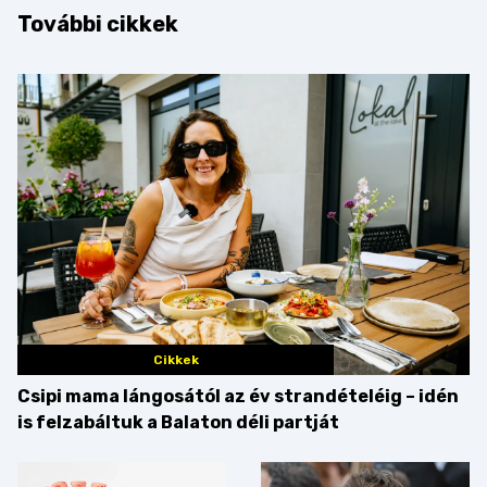
További cikkek
Cikkek
Csipi mama lángosától az év strandételéig – idén
is felzabáltuk a Balaton déli partját