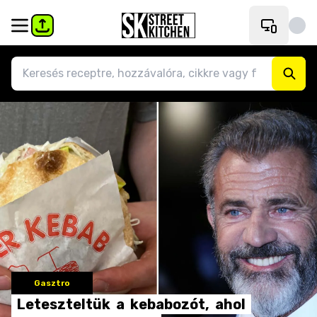
Gasztro
Leteszteltük
a
kebabozót,
ahol