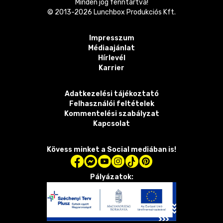
Minden jog fenntartva!
© 2013-
2026
Lunchbox Produkciós Kft.
Impresszum
Médiaajánlat
Hírlevél
Karrier
Adatkezelési tájékoztató
Felhasználói feltételek
Kommentelési szabályzat
Kapcsolat
Kövess minket a Social mediában is!
Pályázatok: