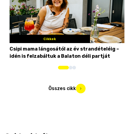
Cikkek
Csipi mama lángosától az év strandételéig –
Ez 
idén is felzabáltuk a Balaton déli partját
tor
Összes cikk