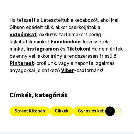
Ha tetszett a Leteszteltük a kebabozót, ahol Mel
Gibson ebédelt cikk, akkor csekkoljátok a
videóinkat
, exkluzív tartalmakért pedig
lájkoljatok minket
Facebookon
, kövessetek
minket
Instagramon
és
Tiktokon
! Ha nem éritek
be ennyivel, akkor irány a rendszeresen frissülő
Pinterest
-profilunk, vagy a naponta izgalmas
anyagokkal jelentkező
Viber
-csatornánk!
Címkék, kategóriák
Street Kitchen
Cikkek
Gyros és kebab
Street