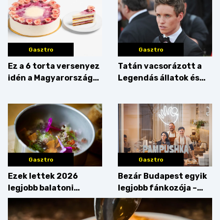
Gasztro
Gasztro
Ez a 6 torta versenyez
Tatán vacsorázott a
idén a Magyarország
Legendás állatok és
tortája címért
megfigyelésük sztárja!
Gasztro
Gasztro
Ezek lettek 2026
Bezár Budapest egyik
legjobb balatoni
legjobb fánkozója –
strandételei –
búcsúzik a Pampushka
végigkóstoltuk a