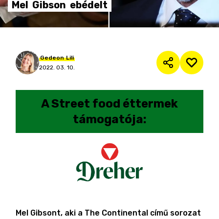
Mel
Gibson
ebédelt
Gedeon
Lili
2022. 03. 10.
A
Street food éttermek
támogatója:
Mel Gibsont, aki a The Continental című sorozat