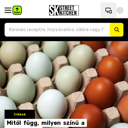
Cikkek
Mitől
függ,
milyen
színű
a