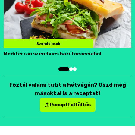
Szendvicsek
Mediterrán szendvics házi focacciából
F
Főztél valami tutit a hétvégén? Oszd meg
másokkal is a receptet!
Receptfeltöltés