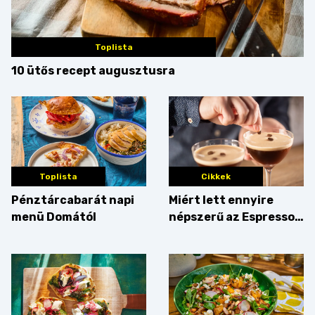
Toplista
10 ütős recept augusztusra
Toplista
Cikkek
Pénztárcabarát napi
Miért lett ennyire
menü Domától
népszerű az Espresso
Martini – és mit
érdemes enni mellé?