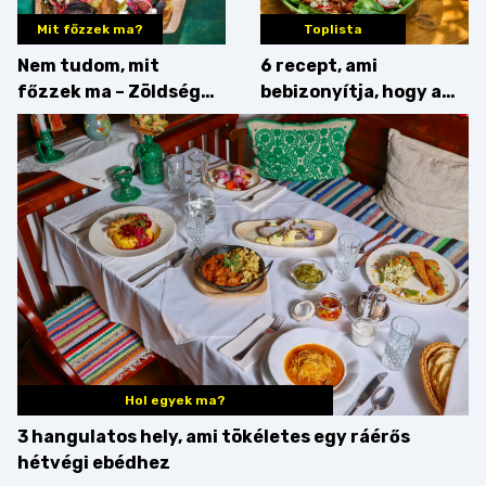
Mit főzzek ma?
Toplista
Nem tudom, mit
6 recept, ami
főzzek ma – Zöldség
bebizonyítja, hogy a
minden mennyiségben
barack húsok mellé is
zseniális
Hol egyek ma?
3 hangulatos hely, ami tökéletes egy ráérős
hétvégi ebédhez