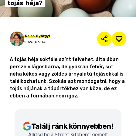
tojás
héja?
Kalas
Györgyi
2026. 03. 14.
A tojás héja sokféle színt felvehet, általában
persze világosbarna, de gyakran fehér, sőt
néha kékes vagy zöldes árnyalatú tojásokkal is
találkozhatunk. Szokás azt mondogatni, hogy a
tojás héjának a tápértékhez van köze, de ez
ebben a formában nem igaz.
Találj ránk könnyebben!
Állítsd be a Street Kitchent kiemelt