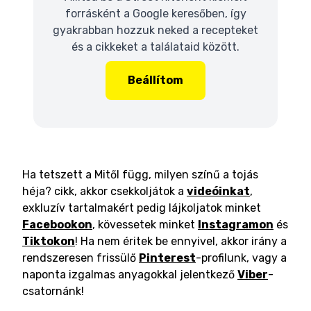
forrásként a Google keresőben, így
gyakrabban hozzuk neked a recepteket
és a cikkeket a találataid között.
Beállítom
Ha tetszett a Mitől függ, milyen színű a tojás
héja? cikk, akkor csekkoljátok a
videóinkat
,
exkluzív tartalmakért pedig lájkoljatok minket
Facebookon
, kövessetek minket
Instagramon
és
Tiktokon
! Ha nem éritek be ennyivel, akkor irány a
rendszeresen frissülő
Pinterest
-profilunk, vagy a
naponta izgalmas anyagokkal jelentkező
Viber
-
csatornánk!