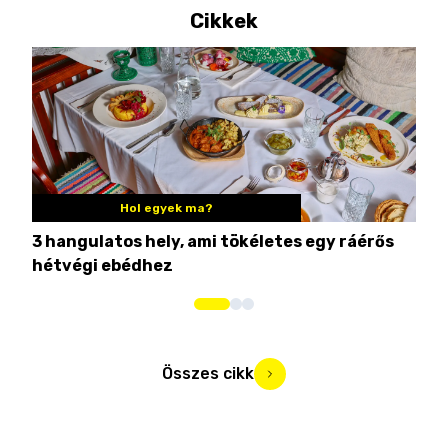
Cikkek
Hol egyek ma?
3 hangulatos hely, ami tökéletes egy ráérős
10 
hétvégi ebédhez
Összes cikk