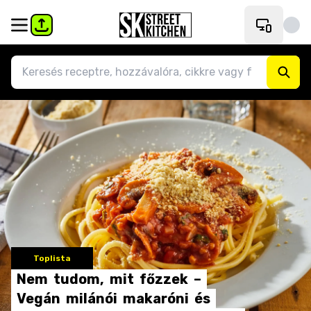
Toplista
Nem
tudom,
mit
főzzek
–
Vegán
milánói
makaróni
és