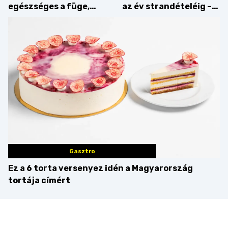
egészséges a füge,
az év strandételéig –
mint amilyennek
idén is felzabáltuk a
gondoljuk?
Balaton déli partját
Gasztro
Ez a 6 torta versenyez idén a Magyarország
tortája címért