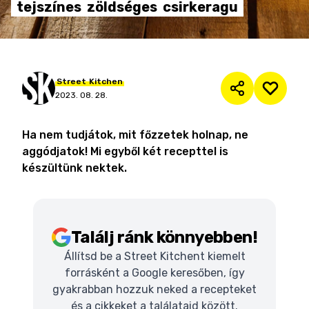
tejszínes
zöldséges
csirkeragu
Street
Kitchen
2023. 08. 28.
Ha nem tudjátok, mit főzzetek holnap, ne
aggódjatok! Mi egyből két recepttel is
készültünk nektek.
Találj ránk könnyebben!
Állítsd be a Street Kitchent kiemelt
forrásként a Google keresőben, így
gyakrabban hozzuk neked a recepteket
és a cikkeket a találataid között.