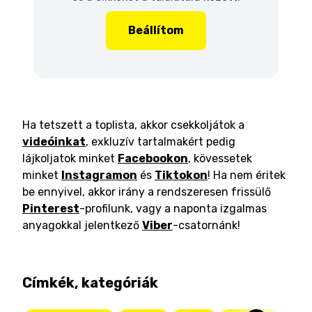
Beállítom
Ha tetszett a toplista, akkor csekkoljátok a
videóinkat
, exkluzív tartalmakért pedig
lájkoljatok minket
Facebookon
, kövessetek
minket
Instagramon
és
Tiktokon
! Ha nem éritek
be ennyivel, akkor irány a rendszeresen frissülő
Pinterest
-profilunk, vagy a naponta izgalmas
anyagokkal jelentkező
Viber
-csatornánk!
Címkék, kategóriák