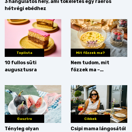
3 hangulatos hely, ami tökéletes egy ráérős
hétvégi ebédhez
Toplista
Mit főzzek ma?
10 fullos süti
Nem tudom, mit
augusztusra
főzzek ma –
Villámgyors menü
Gasztro
Cikkek
Tényleg olyan
Csipi mama lángosától