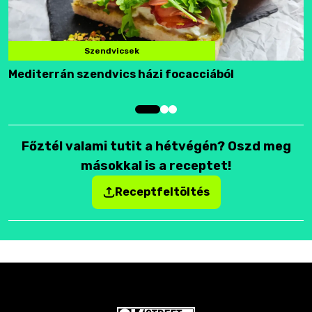
Szendvicsek
Mediterrán szendvics házi focacciából
F
Főztél valami tutit a hétvégén? Oszd meg
másokkal is a receptet!
Receptfeltöltés