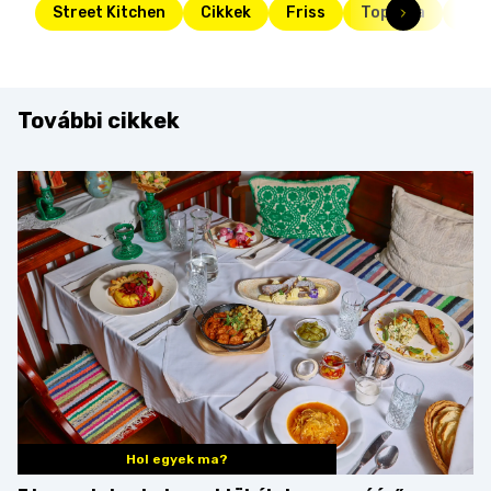
Street Kitchen
Cikkek
Friss
Toplista
top
További cikkek
Hol egyek ma?