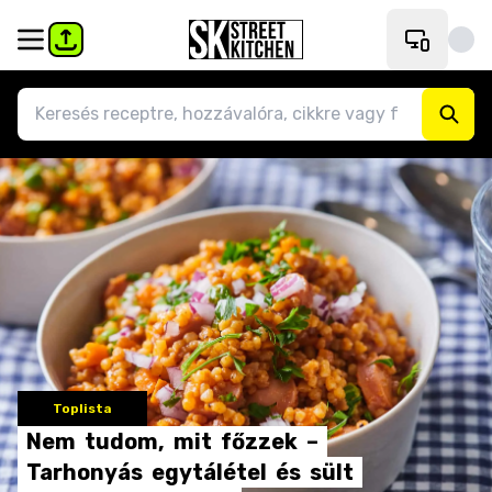
Toplista
Nem
tudom,
mit
főzzek
–
Tarhonyás
egytálétel
és
sült