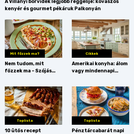
A Villányi borvidék legjobb reggelije: kovászos
kenyér és gourmet pékáruk Palkonyán
Mit főzzek ma?
Cikkek
Nem tudom, mit
Amerikai konyha: álom
főzzek ma – Szójás
vagy mindennapi
sztori
bosszúság? Mutatjuk
az érveket
Toplista
Toplista
10 ütős recept
Pénztárcabarát napi