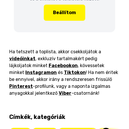
Beállítom
Ha tetszett a toplista, akkor csekkoljátok a
videóinkat
, exkluzív tartalmakért pedig
lájkoljatok minket
Facebookon
, kövessetek
minket
Instagramon
és
Tiktokon
! Ha nem éritek
be ennyivel, akkor irány a rendszeresen frissülő
Pinterest
-profilunk, vagy a naponta izgalmas
anyagokkal jelentkező
Viber
-csatornánk!
Címkék, kategóriák