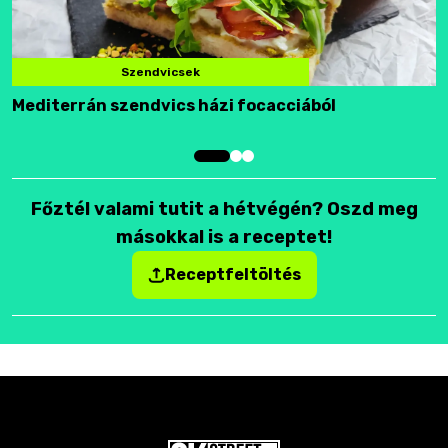
Szendvicsek
Mediterrán szendvics házi focacciából
F
Főztél valami tutit a hétvégén? Oszd meg
másokkal is a receptet!
Receptfeltöltés