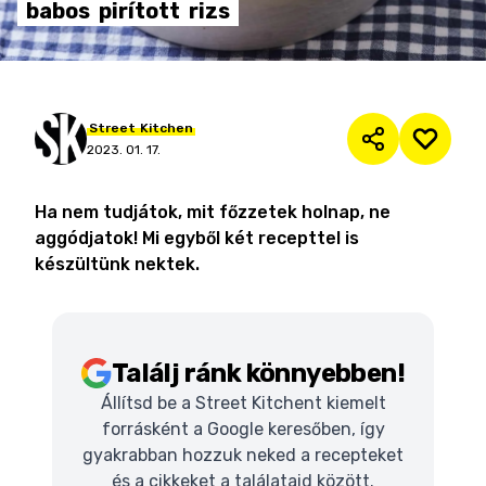
babos
pirított
rizs
Street
Kitchen
2023. 01. 17.
Ha nem tudjátok, mit főzzetek holnap, ne
aggódjatok! Mi egyből két recepttel is
készültünk nektek.
Találj ránk könnyebben!
Állítsd be a Street Kitchent kiemelt
forrásként a Google keresőben, így
gyakrabban hozzuk neked a recepteket
és a cikkeket a találataid között.