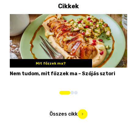
Cikkek
Mit főzzek ma?
Nem tudom, mit főzzek ma – Szójás sztori
Ame
bos
Összes cikk