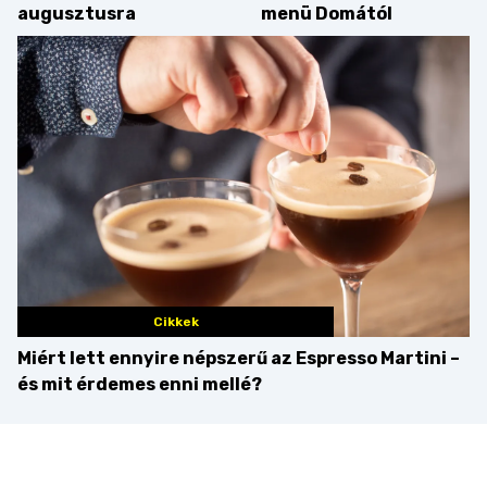
augusztusra
menü Domától
Cikkek
Miért lett ennyire népszerű az Espresso Martini –
és mit érdemes enni mellé?