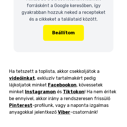
forrásként a Google keresőben, így
gyakrabban hozzuk neked a recepteket
és a cikkeket a találataid között.
Beállítom
Ha tetszett a toplista, akkor csekkoljátok a
videóinkat
, exkluzív tartalmakért pedig
lájkoljatok minket
Facebookon
, kövessetek
minket
Instagramon
és
Tiktokon
! Ha nem éritek
be ennyivel, akkor irány a rendszeresen frissülő
Pinterest
-profilunk, vagy a naponta izgalmas
anyagokkal jelentkező
Viber
-csatornánk!