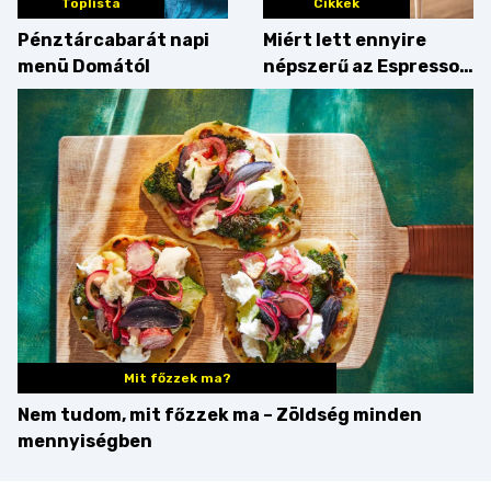
Toplista
Cikkek
Pénztárcabarát napi
Miért lett ennyire
menü Domától
népszerű az Espresso
Martini – és mit
érdemes enni mellé?
Mit főzzek ma?
Nem tudom, mit főzzek ma – Zöldség minden
mennyiségben