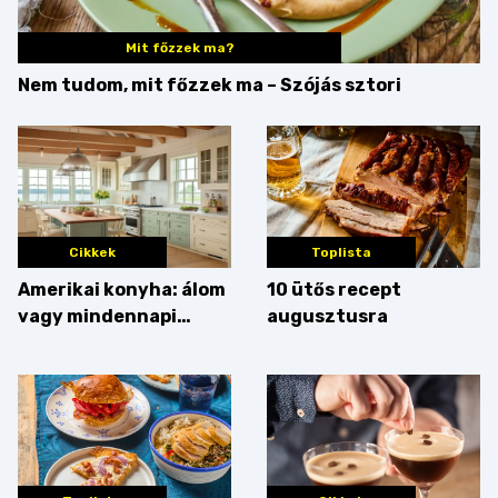
Mit főzzek ma?
Nem tudom, mit főzzek ma – Szójás sztori
Cikkek
Toplista
Amerikai konyha: álom
10 ütős recept
vagy mindennapi
augusztusra
bosszúság? Mutatjuk
az érveket