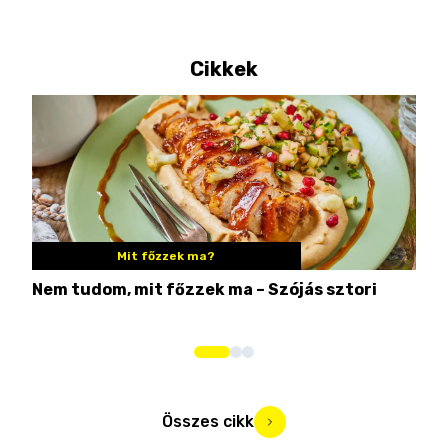
Cikkek
Mit főzzek ma?
Nem tudom, mit főzzek ma – Szójás sztori
Ame
bos
Összes cikk