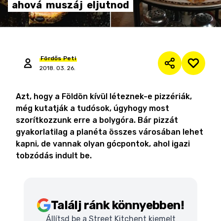
ahová
muszáj
eljutnod
Fördős
Peti
2018. 03. 26.
Azt, hogy a Földön kívül léteznek-e pizzériák,
még kutatják a tudósok, úgyhogy most
szorítkozzunk erre a bolygóra. Bár pizzát
gyakorlatilag a planéta összes városában lehet
kapni, de vannak olyan gócpontok, ahol igazi
tobzódás indult be.
Találj ránk könnyebben!
Állítsd be a Street Kitchent kiemelt