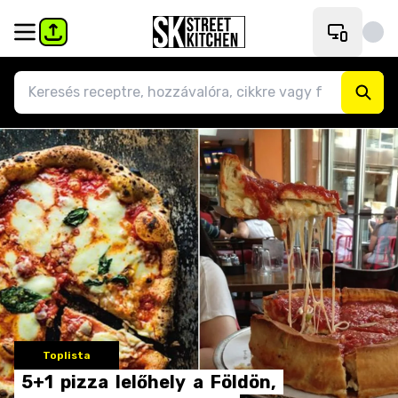
Toplista
5+1
pizza
lelőhely
a
Földön,