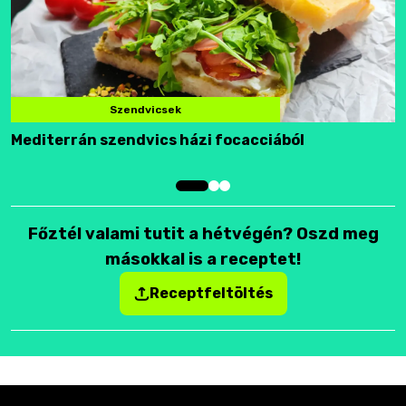
Szendvicsek
Mediterrán szendvics házi focacciából
F
Főztél valami tutit a hétvégén? Oszd meg
másokkal is a receptet!
Receptfeltöltés